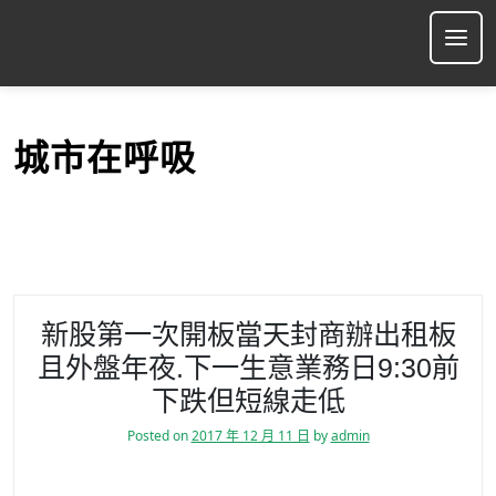
S
k
Ope
i
p
t
o
城市在呼吸
c
o
n
t
e
n
t
新股第一次開板當天封商辦出租板
且外盤年夜.下一生意業務日9:30前
下跌但短線走低
Posted on
2017 年 12 月 11 日
by
admin