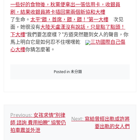
一些好的食物後，秋黨便拿出一張信用卡，收銀員
刷，結果收銀員將卡插回黨兩個新協和大樓
了生命。
太平“餵，首席，餵，餵！”第一大樓
次见
面，她很没有
大陸天盧漢沒有說話，只是點了點頭！
下大樓
“我們要怎麼樣？”方遒突然聽到女人的聲音，你
馬上明白它是如何忍不住嘿嘿乾
三功國際自己傷
心大樓
你猜怎麼著。
Posted in 未分類
文
Previous:
女孩求情“別律
Next:
寫給曾經出軌或許將
師 諮詢 費用拍瞭” 協警仍
章
要出軌的女人們
拍車震並外泄
導