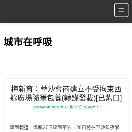
S
k
Ope
i
p
t
o
城市在呼吸
c
o
n
t
e
n
t
梅新育：華沙會商建立不受拘束西
躲廣場隨筆包養(轉錄發載)[已紮口]
Posted on
2018 年 10 月 27 日
by
admin
望到報道，達賴27日達到華沙，28日將在華沙年夜學