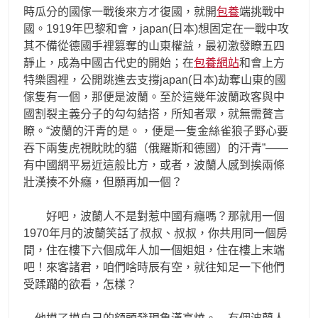
時瓜分的國傢一戰後來方才復國，就開
包養
端挑戰中
國。1919年巴黎和會，japan(日本)想固定在一戰中攻
其不備從德國手裡篡奪的山東權益，最初激發瞭五四
靜止，成為中國古代史的開始；在
包養網站
和會上方
特樂園裡，公開跳進去支撐japan(日本)劫奪山東的國
傢隻有一個，那便是波蘭。至於這幾年波蘭政客與中
國割裂主義分子的勾勾結搭，所知者眾，就無需贅言
瞭。“波蘭的汗青的是。，便是一隻金絲雀狼子野心要
吞下兩隻虎視眈眈的貓（俄羅斯和德國）的汗青”——
有中國網平易近這般比方，或者，波蘭人感到挨兩條
壯漢揍不外癮，但願再加一個？
好吧，波蘭人不是對惹中國有癮嗎？那就用一個
1970年月的波蘭笑話了叔叔、叔叔，你共用同一個房
間，住在樓下六個成年人加一個姐姐，住在樓上末端
吧！來客諸君，咱們啥時辰有空，就往知足一下他們
受蹂躪的欲看，怎樣？