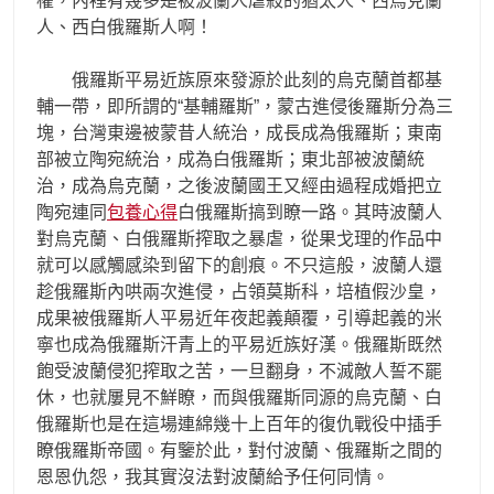
權，內裡有幾多是被波蘭人虐殺的猶太人、西烏克蘭
人、西白俄羅斯人啊！
俄羅斯平易近族原來發源於此刻的烏克蘭首都基
輔一帶，即所謂的“基輔羅斯”，蒙古進侵後羅斯分為三
塊，台灣東邊被蒙昔人統治，成長成為俄羅斯；東南
部被立陶宛統治，成為白俄羅斯；東北部被波蘭統
治，成為烏克蘭，之後波蘭國王又經由過程成婚把立
陶宛連同
包養心得
白俄羅斯搞到瞭一路。其時波蘭人
對烏克蘭、白俄羅斯搾取之暴虐，從果戈理的作品中
就可以感觸感染到留下的創痕。不只這般，波蘭人還
趁俄羅斯內哄兩次進侵，占領莫斯科，培植假沙皇，
成果被俄羅斯人平易近年夜起義顛覆，引導起義的米
寧也成為俄羅斯汗青上的平易近族好漢。俄羅斯既然
飽受波蘭侵犯搾取之苦，一旦翻身，不滅敵人誓不罷
休，也就屢見不鮮瞭，而與俄羅斯同源的烏克蘭、白
俄羅斯也是在這場連綿幾十上百年的復仇戰役中插手
瞭俄羅斯帝國。有鑒於此，對付波蘭、俄羅斯之間的
恩恩仇怨，我其實沒法對波蘭給予任何同情。