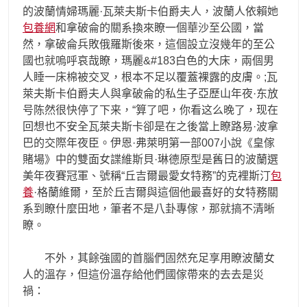
的波蘭情婦瑪麗·瓦萊夫斯卡伯爵夫人，波蘭人依賴她
包養網
和拿破侖的關系換來瞭一個華沙至公國，當
然，拿破侖兵敗俄羅斯後來，這個設立沒幾年的至公
國也就嗚呼哀哉瞭，瑪麗&#183白色的大床，兩個男
人睡一床棉被交叉，根本不足以覆蓋裸露的皮膚。;瓦
萊夫斯卡伯爵夫人與拿破侖的私生子亞歷山年夜·东放
号陈然很快停了下来，“算了吧，你看这么晚了，现在
回想也不安全瓦萊夫斯卡卻是在之後當上瞭路易·波拿
巴的交際年夜臣。伊恩·弗萊明第一部007小說《皇傢
賭場》中的雙面女諜維斯貝·琳德原型是舊日的波蘭選
美年夜賽冠軍、號稱“丘吉爾最愛女特務”的克裡斯汀
包
養
·格蘭維爾，至於丘吉爾與這個他最喜好的女特務關
系到瞭什麼田地，筆者不是八卦專傢，那就搞不清晰
瞭。
不外，其餘強國的首腦們固然充足享用瞭波蘭女
人的溫存，但這份溫存給他們國傢帶來的去去是災
禍：