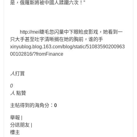
是，俄羅斯將被中國人蹂躪六次！”
http://mei睫毛忽闪量中下眼睑皮影戏，她看到一
只大手甚至吐字清晰搁在她的胸前，谁的手
xinyublog.blog.163.com/blog/static/51083590200963
00102816/?fromFinance
人
打賞
0
人
點贊
主帖得到的海角分：
0
舉報 |
分送朋友 |
樓主