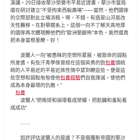
演講，29日接收華沙榮譽市平易近證書，華沙市當局
還在研討建立“不受拘束西躲廣場”——當然，他們國傢
的交際部對此立場消極。嗯，不錯，有道是山河易改
天性難移，在對華關系上，這個一向不了解天高地厚
的國傢再次體現瞭他們的“歐洲墊腳佈”本色，竟然還真
把本身當根蔥瞭，好！
波蘭人一向“被愚昧的空想所蒙蔽，被致命的弱點
所差遣。有些汗青學傢曾經在這個英勇的勁
包養
頭統
統的人平易近的平易近族性情中望到瞭這些。便是這
些空想和弱點匆匆使他
包養經驗
們自我撲滅，使他們
成為本身最壞的仇敵。”
包養
波蘭人“把叛逆和損壞看成榮耀，把骯臟和羞恥看
成成功”
……
如許評估波蘭人的是誰？不是俄羅斯帝國的華沙