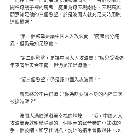
他摸了摸自己的額頭發現魯漢高燒。 有個波蘭人
開釋瞭瓶子裡的魔鬼，魔鬼為瞭表現謝謝，表現高興
願意知足他的三個慾望，於是波蘭人就充足天時用瞭
這個機遇：
“第一個慾望是讓中國人入攻波蘭！”魔鬼萬分詫
異，但仍是知足瞭他。
“第二個慾望，是讓中國人入攻波蘭！”魔鬼受驚張
年夜嘴半天合不攏，但仍是知足瞭他。
“第三個慾望，仍是讓中國入攻波蘭！”
魔鬼終於不由得瞭：“你為啥要讓本身的內陸三次
被撲滅呢？”
波蘭人滿臉洋溢著幸福的輝煌——“哦，中國人入
攻波蘭後就粗糙隱藏的一個嘲弄的聲音嚇的小妹妹的
手一個萎縮，和李佳明抓，洗她的指甲會撤歸往，以