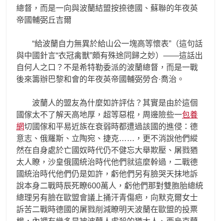
總督，而是一向與波蘭結盟按捺德國、蘇聯的年夜英
帝國輔弼丘吉爾
“給波蘭自力無異於給山公一塊高等懷表”（這句話
與中國針言“衣冠禽獸”頗有殊途同歸之妙）——這話出
自何人之口？不是希特勒委派的波蘭總督，而是一戰
後來籌辦巴黎和會的年夜英帝國輔弼勞合·喬治。
波蘭人的盟友為什麼如許評估？其實是由於這個
國傢太不了解天高地厚，超等惡棍，周邊險些一
包養
網
切國傢和平易近族在衰弱時都遭過該國的進侵：德
意志、俄羅斯、立陶宛、捷克……，更不消說他們縱
然在自身處於亡國奴時代仍不健忘大舉欺壓、屠戮猶
太人瞭，沙皇俄國統治時代他們就這麼幹過，二戰德
國統治時代他們仍是如許，虧他們另有臉哭天抹地訴
說本身二戰時辰死瞭600萬人，虧他們那對雙胞胎總統
總理另有臉在歐盟會議上捅汗青傷疤，向默克爾女士
訴苦二戰時德國的屠戮削減瞭明天波蘭在歐盟的投票