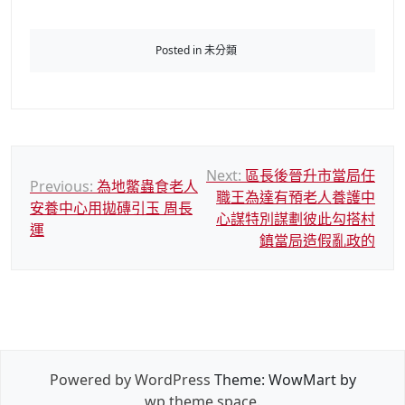
Posted in 未分類
文
Next:
區長後晉升市當局任
Previous:
為地鱉蟲食老人
職王為達有預老人養護中
章
安養中心用拋磚引玉 周長
心謀特別謀劃彼此勾搭村
導
運
鎮當局造假亂政的
覽
Powered by WordPress
Theme: WowMart by
wp theme space
.