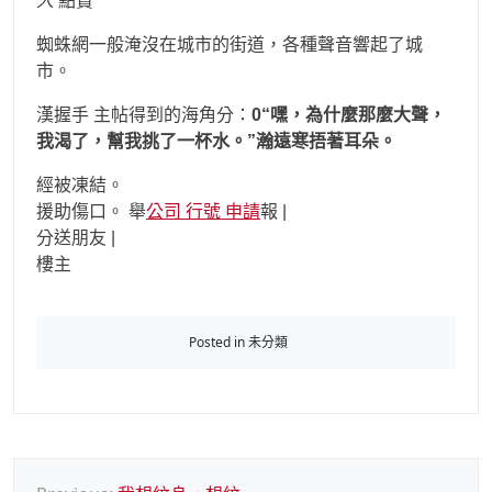
人
點贊
蜘蛛網一般淹沒在城市的街道，各種聲音響起了城
市。
漢握手 主帖得到的海角分：
0“嘿，為什麼那麼大聲，
我渴了，幫我挑了一杯水。”瀚遠寒捂著耳朵。
經被凍結。
援助傷口。 舉
公司 行號 申請
報 |
分送朋友 |
樓主
Posted in 未分類