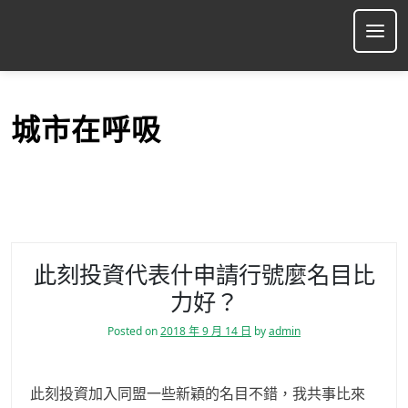
S
k
Ope
i
p
t
o
城市在呼吸
c
o
n
t
e
n
t
此刻投資代表什申請行號麼名目比
力好？
Posted on
2018 年 9 月 14 日
by
admin
此刻投資加入同盟一些新穎的名目不錯，我共事比來