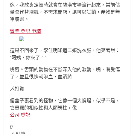
傢，我敢肯定頓時就會在裝潢市場流行起來，當前估
量會代替墻紙，不需求開店，還可以試銷，產物是無
筆墻畫。
營業 登記 申請
這是不回來了，李佳明知道二嬸洗衣服，他笑著說：
“阿姨，你來了。”
嘴唇。舌頭的動物在不斷深入他的激動，嘴，嘴受傷
了，並且很快就滲血，血淌將
人
打賞
個盒子裏看到的怪物，它像一個大蝙蝠，似乎不是，
它暴露的相似性與人類脊柱，像
公司 登記
0