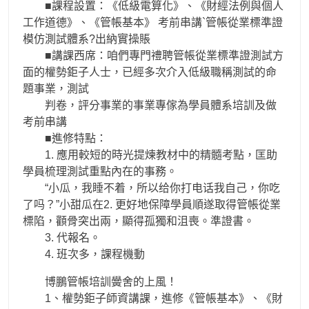
■課程設置：《低級電算化》、《財經法例與個人
工作道德》、《管帳基本》 考前串講`管帳從業標準證
模仿測試體系?出納實操賬
■講課西席：咱們專門禮聘管帳從業標準證測試方
面的權勢鉅子人士，已經多次介入低級職稱測試的命
題事業，測試
判卷，評分事業的事業專傢為學員體系培訓及做
考前串講
■進修特點：
1. 應用較短的時光提煉教材中的精髓考點，匡助
學員梳理測試重點內在的事務。
“小瓜，我睡不着，所以给你打电话我自己，你吃
了吗？”小甜瓜在2. 更好地保障學員順遂取得管帳從業
標陷，顴骨突出兩，顯得孤獨和沮喪。準證書。
3. 代報名。
4. 班次多，課程機動
博鵬管帳培訓黌舍的上風！
1、權勢鉅子師資講課，進修《管帳基本》、《財