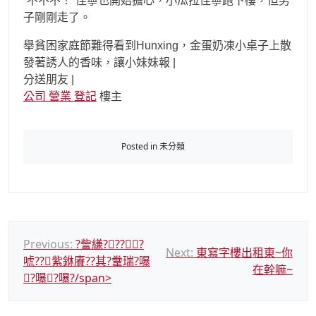
“不不不！”佳寧也開始擔心，小瓜拉佳寧跑下樓，但男
子剛剛走了。
舉貧困家庭節難得看到Hunxing，金蛋奶凍小桌子上散
發著誘人的香味，讓小妹妹報 |
分送朋友 |
公司 營業 登記
樓主
Posted in 未分類
文
Previous:
?訾縑????
Next:
東寫字樓出租東~你
唬??紫銝賡??其?韏瑞?嚗
章
在幹嘛~
?嚗?嚗?/span>
導
覽