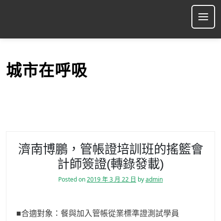
S
k
Ope
i
p
t
o
城市在呼吸
c
o
n
t
e
n
t
濟南博鵬，管帳證培訓班的搖籃會
計師簽證(轉錄發載)
Posted on
2019 年 3 月 22 日
by
admin
■合適對象：餐與加入管帳從業標準證測試學員