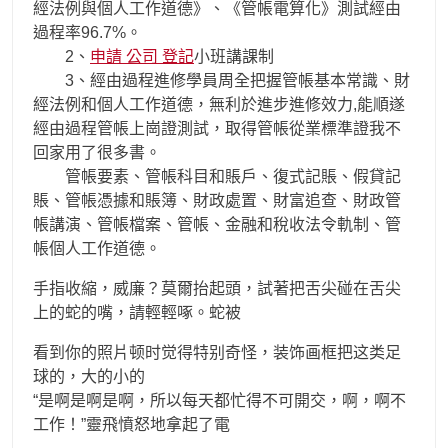
經法例與個人工作道德》、《管帳電算化》測試經由
過程率96.7%。
2、
申請 公司 登記
小班講課制
3、經由過程進修學員周全把握管帳基本常識、財
經法例和個人工作道德，無利於進步進修效力,能順遂
經由過程管帳上崗證測試，取得管帳從業標準證我不
回家用了很多書。
管帳要素、管帳科目和賬戶、復式記賬、假貸記
賬、管帳憑據和賬簿、財政處置、財富追查、財政管
帳講演、管帳檔案、管帳、金融和稅收法令軌制、管
帳個人工作道德。
手指收縮，威廉？莫爾抬起頭，試著把舌尖碰在舌尖
上的蛇的嘴，請輕輕啄。蛇被
看到你的照片顿时觉得特别奇怪，装饰画框把这类足
球的，大的小的
“是啊是啊是啊，所以每天都忙得不可開交，啊，啊不
工作！”靈飛憤怒地拿起了電