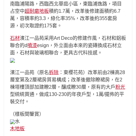
南臨浦陽路，西臨西北華庭小區，東臨浦逸路，項目
占空中
超耐磨地板
積約1.7萬，改革後修建面積約6.7
萬，容積率約3.3，綠化率35%，改革後約355套房
源，初次取證約175套。
石材
濱江一品苑采用Art Deco的修建作風，石材和鋁板
聯合的d
噴漆
esign，外立面由本來的瓷磚換成石材立
面，石材與玻璃相聯合，更具古代科技感。
濱江一品苑（原名
拆除
：東櫻花苑）改革前由2棟高28
層室第及2層裙房貿易構成；改革後撤除瞭裙房，在2
棟塔樓頂部加建瞭2層，釀成瞭30層，原有的大戶
粉光
型統統買通，做成130-230的年夜戶型，1萬/擺佈的平
裝交付。
（樣板間鑒賞）
水
木地板