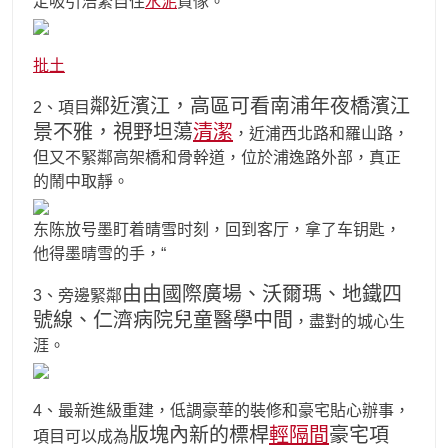
定吸引浩繁自住
水泥
買傢。
批土
鄰近濱江，高區可看南浦年夜橋濱江
2、項目
景不雅，視野坦蕩
清潔
，近浦西北路和羅山路，
但又不緊鄰高架橋和骨幹道，位於浦逸路外部，真正
的鬧中取靜。
东陈放号墨盯着晴雪时刻，回到客厅，拿了车钥匙，
他得墨晴雪的手，“
由由國際廣場、沃爾瑪、地鐵四
3、旁邊緊鄰
號線、仁濟病院兒童醫學中間
，盡對的城心生
涯。
4、最新進級重建，低調豪華的裝修和豪宅貼心辦事，
版塊內新的標桿
輕隔間
豪宅項
項目可以成為