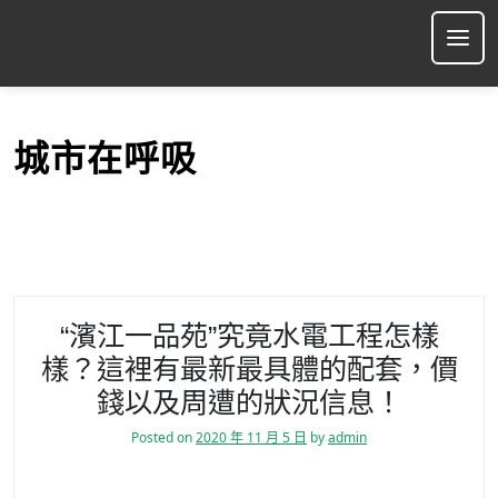
S
k
Ope
i
p
t
o
城市在呼吸
c
o
n
t
e
n
t
“濱江一品苑”究竟水電工程怎樣
樣？這裡有最新最具體的配套，價
錢以及周遭的狀況信息！
Posted on
2020 年 11 月 5 日
by
admin