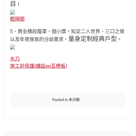
目
！
輕隔間
5、周全積段籠罩，個小獎。知足二人世界、三口之傢
量身定制經典戶型
以及年夜傢族的分歧需求，
。
水刀
施工前保護(鋪設pp瓦楞板)
Posted in 未分類