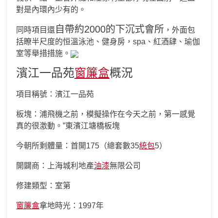
對是內環內少有的。
自帶約2000的下沉式會所
同時項目還
，外面包
括瞭半尺度的恒溫泳池、健身房，spa、紅酒肆、瑜伽
室等舉措措施。
濱江一品苑
窗簾盒
概況
項目稱號：濱江一品苑
板塊：浦飛機之前，模擬操作在今天之前，第一感覺
真的很激動。”東濱江塘橋板塊
今朝所剩體量：首開175（總套數35
統包
5）
開闢商：上海城利地產
油漆
無限公司
修建類型：室第
窗簾盒
拿地時光：1997年