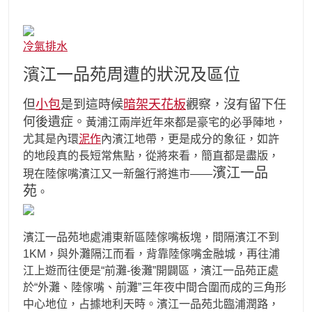
冷氣排水
濱江一品苑周遭的狀況及區位
但
小包
是到這時候
暗架天花板
觀察，沒有留下任
何後遺症。
黃浦江兩岸近年來都是豪宅的必爭陣地，
尤其是內環
泥作
內濱江地帶，更是成分的象征，如許
的地段真的長短常焦點，從將來看，簡直都是盡版，
濱江一品
現在陸傢嘴濱江又一新盤行將進市——
苑
。
濱江一品苑地處浦東新區陸傢嘴板塊，間隔濱江不到
1KM，與外灘隔江而看，背靠陸傢嘴金融城，再往浦
江上遊而往便是“前灘-後灘”開闢區，濱江一品苑正處
於“外灘、陸傢嘴、前灘”三年夜中間合圍而成的三角形
中心地位，占據地利天時。濱江一品苑北臨浦潤路，