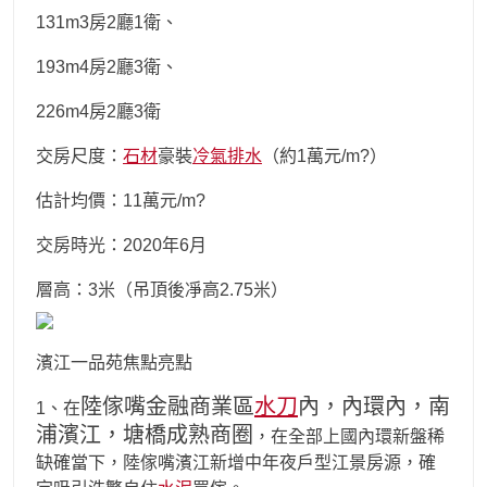
131m3房2廳1衛、
193m4房2廳3衛、
226m4房2廳3衛
交房尺度：
石材
豪裝
冷氣排水
（約1萬元/m?）
估計均價：11萬元/m?
交房時光：2020年6月
層高：3米（吊頂後凈高2.75米）
濱江一品苑焦點亮點
陸傢嘴金融商業區
水刀
內，內環內，南
1、在
浦濱江，塘橋成熟商圈
，在全部上國內環新盤稀
缺確當下，陸傢嘴濱江新增中年夜戶型江景房源，確