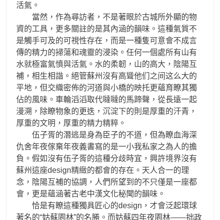
活氣。
當然，作為尋訪者，不是著眼於古城所外顯的物
資的工具，更多關註的是其內涵的韻味。這種氣質不
是觸手可及的可視性存在，而是一種隻可意會不成言
傳的精力的掃蕩和魂靈的浸染。任何一個處所有山有
水就極富氣憤與活氣。水的柔韌，山的高大，陰陽互
補，相生相諧。絕管蘇州沒有高聳他们之间这么大的
平地，但交織密佈的河道與小橋的映托更蘊育瞭其獨
佔的風味。車輪滔滔取代噠噠的馬蹄聲，從長遠一起
漫溯，除瞭物象的更迭，沉淀下的則是厚重的汗青，
厚重的文明，厚重的精力精粹。
伍子胥的潛逃是身為臣子的不道，但為瞭血海深
仇舍年夜傢棄年夜義書寫的是一小我私家之為人的擔
負。假如沒有伍子胥的這種分歧時宜，興許境界沒有
蘇州這座design精緻的都會的存在。天人合一的理
念，陰陽互補的協調，人們所望到的不只僅是一座都
會，更是蘊涵著古老中漢文化秘聞的韻味。
恰是有瞭這種獨具匠心的design，才會泛起環球
著名的“姑蘇園林”的名勝。而姑蘇四年夜園林——拙政