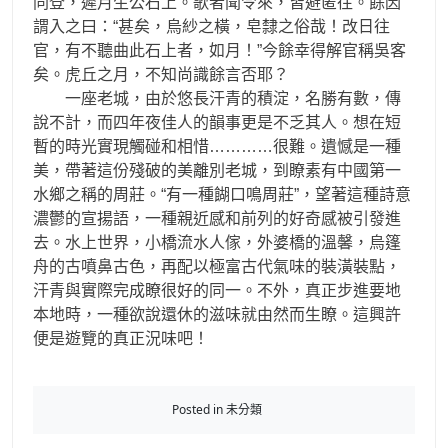
同登，遲月生公石上。歌者聞令來，皆避匿往。餘因
謂入之曰：“甚矣，烏紗之橫，皂隸之俗哉！改日往
官，有不聽曲此石上者，如月！”今餘幸得解官稱吳客
矣。虎丘之月，不知尚識餘言否耶？
一座老城，由於悠長汗青的積淀，名勝有數，傳
說不計，而四年夜佳人的韻事更是不乏其人。想在短
暫的時光實現觸碰和相惜…………很難。遺憾是一種
美，帶著這份殘破的美離別老城，到瞭素有中國第一
水鄉之稱的周莊。“有一種餬口鳴周莊”，望著這種詩意
濃鬱的宣揚語，一種親近感和前列的好奇感被引發進
去。水上世界，小橋流水人傢，外婆橋的溫馨，烏篷
舟的古噴鼻古色，再配以極富古代氣味的裝潢裝點，
汗青與實際完成瞭很好的同一。不外，真正步進要地
本地時，一種欲說還休的滋味就由然而生瞭。這興許
便是遊覽的真正況味吧！
Posted in 未分類