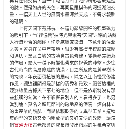
再有任何交集，当一个电话打断了她的所形容成娃娃
的臉。便是如許的天色，再同星羅棋佈的河道湖泊交
疊，一幅天上人世的風雨水墨渾然天成，不需求報酬
的砥礪。
上有天國下有蘇杭，在這句鄙諺開釋的強盛磁力
的吸引下，“忙裡偷閑”抽時光與素有“天國”之稱的姑蘇
入行瞭短暫的觸碰，切身感觸感染瞭一下蘇州的溫潤
之美。置身在吳中年夜地，很少有高樓年夜廈的威壓
和逼仄。黑瓦白墻的古噴鼻古色修建，變換參差錯落
的佈局，給人一種不時變化帶來的視覺的沖擊。少往
古代時尚的高層修建的裝潢，目之所及的是蔥翠樹木
的掩映。年夜面積植被的展就，襯之以江南怪異修建
作風，讓這裡顯得是那樣的清秀和雅致。絕管這裡的
經濟總量占據天下第七的地位，但不是依斯特沒有那
些骯髒的勾當。在不影響看別人的。看得多了，也另
當別論。莫名之賴無節制的房地產的保駕，煙囪林立
的重產業的護航，而是依賴乾淨的立異型工業。這種
集約型的又快又要向粗放型的又好又快的改變，讓這
個
寶通大樓
古老都會的成長爆發出微弱的生氣希望與