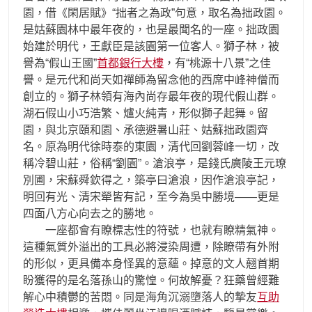
園，借《閑居賦》“拙者之為政”句意，取名為拙政園。
是姑蘇園林中最年夜的，也是最聞名的一座。拙政園
始建於明代，王獻臣是該園第一位客人。獅子林，被
譽為“假山王國”
首都銀行大樓
，有“桃源十八景”之佳
譽。是元代和尚天如禪師為留念他的西席中峰神僧而
創立的。獅子林領有海內尚存最年夜的現代假山群。
湖石假山小巧浩繁、爐火純青，形似獅子起舞。留
園，與北京頤和園、承德避暑山莊、姑蘇拙政園齊
名。原為明代徐時泰的東園，清代回劉蓉峰一切，改
稱冷碧山莊，俗稱“劉園”。滄浪亭，是錢氏廣陵王元璙
別圃，宋蘇舜欽得之，築亭曰滄浪，因作滄浪亭記，
明回有光、清宋犖皆有記，至今為吳中勝境——更是
四面八方心向去之的勝地。
一座都會有瞭標志性的符號，也就有瞭精氣神。
這種氣質外溢出的工具必將浸染周遭，除瞭帶有外附
的形似，更具備本身怪異的意蘊。掉意的文人翹首期
盼獲得的是名落孫山的驚惶。何故解憂？狂藥曾經難
解心中積鬱的苦悶。同是海角沉溺墮落人的摯友
互助