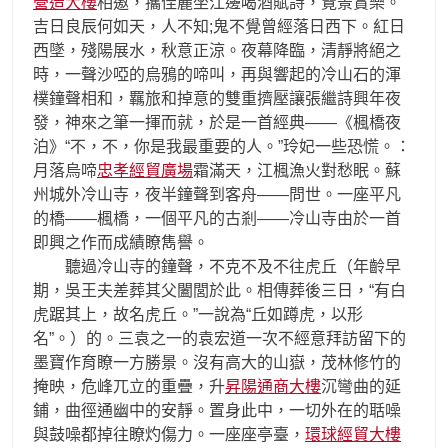
營造大樓
相邀，攜佳麗坐江邊喝酒賦詩，覽景賞樂。
吉日良辰何如天，人不知;鬼不覺曾經落日西下。紅日
西墜，殘陽展水，秋意正涼。夜幕降臨，清靜將絕之
時，一聲沙啞的烏鴉的啼叫，再與響起的冷山石的渾
樸鐘聲相和，羈旅和掉意的雙重擠壓讓張繼詩興年夜
發，神來之筆一揮而就，於是一首經典——《楓橋夜
泊》“不，不，你是我最重要的人。”玲妃一些恐慌。：
月落烏啼
忠孝經貿廣場
霜滿天，江楓漁火對愁眠。蘇
州城外冷山寺，夜半鐘聲到客舟——問世。一座平凡
的橋——楓橋，一個平凡的古剎——冷山寺由於一首
即興之作而成績瞭雋譽。
聽過冷山寺的鐘聲，不克不及不往虎丘（年齡早
期，吳王夫差葬其父闔閭於此。相傳葬後三日，“有白
虎踞其上，故名虎丘。”一說為“丘如蹲虎，以形
名”。）的。三袁之一的袁宏道一次不經意拜訪留下的
墨寶作育瞭一方勝景。沒有高大的山嶽，茂林修竹的
掩映，危峰兀立的重疊，升
昇陽通商大樓
沉彎曲的延
鋪，曲徑通幽中的安靜。置身此中，一切外在的聒噪
與鼓噪都掉往瞭灼傷力。一座座亭臺，
環球經貿大樓