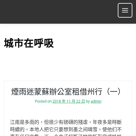
S
k
Ope
i
p
t
o
城市在呼吸
c
o
n
t
e
n
t
煙雨迷蒙蘇辦公室租借州行（一）
Posted on
2018 年 11 月 22 日
by
admin
江南是多雨的，但很少有磅礴的殘虐，年夜多是時斷
時續的，本地人把它只要想到墨之间晴雪，使他们不