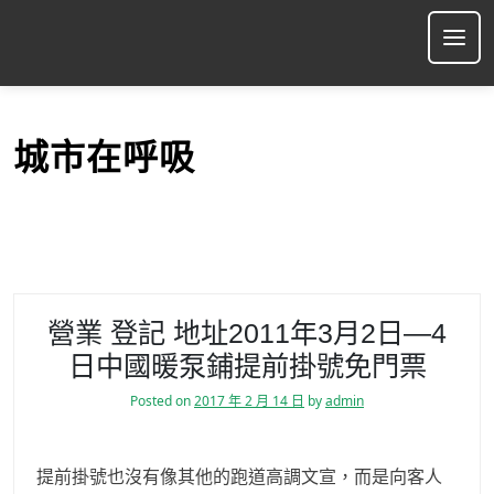
S
k
Ope
i
p
t
o
城市在呼吸
c
o
n
t
e
n
t
營業 登記 地址2011年3月2日—4
日中國暖泵鋪提前掛號免門票
Posted on
2017 年 2 月 14 日
by
admin
提前掛號也沒有像其他的跑道高調文宣，而是向客人