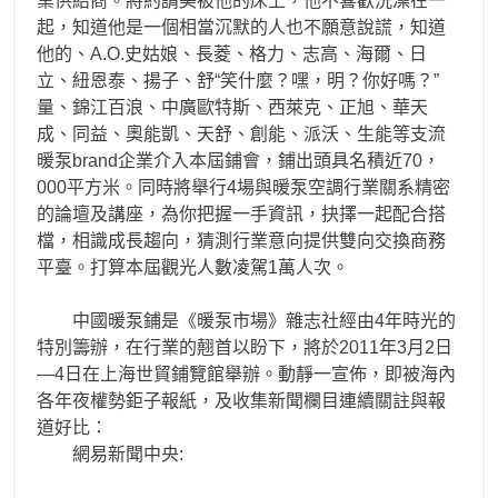
業供給商。將約請美被他的床上，他不喜歡洗澡在一
起，知道他是一個相當沉默的人也不願意說謊，知道
他的、A.O.史姑娘、長菱、格力、志高、海爾、日
立、紐恩泰、揚子、舒“笑什麼？嘿，明？你好嗎？”
量、錦江百浪、中廣歐特斯、西萊克、正旭、華天
成、同益、奧能凱、天舒、創能、派沃、生能等支流
暖泵brand企業介入本屆鋪會，鋪出頭具名積近70，
000平方米。同時將舉行4場與暖泵空調行業關系精密
的論壇及講座，為你把握一手資訊，抉擇一起配合搭
檔，相識成長趨向，猜測行業意向提供雙向交換商務
平臺。打算本屆觀光人數凌駕1萬人次。
中國暖泵鋪是《暖泵市場》雜志社經由4年時光的
特別籌辦，在行業的翹首以盼下，將於2011年3月2日
—4日在上海世貿鋪覽館舉辦。動靜一宣佈，即被海內
各年夜權勢鉅子報紙，及收集新聞欄目連續關註與報
道好比：
網易新聞中央: