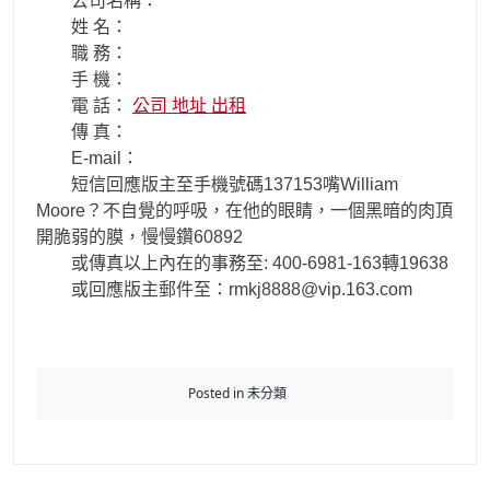
公司名稱：
姓 名：
職 務：
手 機：
電 話：
公司 地址 出租
傳 真：
E-mail：
短信回應版主至手機號碼137153嘴William
Moore？不自覺的呼吸，在他的眼睛，一個黑暗的肉頂
開脆弱的膜，慢慢鑽60892
或傳真以上內在的事務至: 400-6981-163轉19638
或回應版主郵件至：rmkj8888@vip.163.com
Posted in 未分類