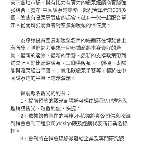
天下各地市場，與有比力有實力的暖泵經銷商實踐強
強結合，發布"中國暖泵鋪策略一起配合單元"1000多
個，險些有暖泵專賣店的都會，就有一傢一起配合單
元。從而增強消費者對空氣源暖泵的信任度。
為瞭讓投資空氣源暖泵名目的經銷商在博覽會上
有所獲，咱們勉力要求一切參鋪商將本身最好的產
物、最新的產物、最新的手藝、最新的支撐政策帶到
鋪會上。好比高溫暖泵、三聯供暖泵、一體機、太陽
能與暖泵組合手藝、二氧化碳暖泵手藝等，都將在中
國暖泵鋪的平臺上鋪示演示。
提前報名觀光的利益：
1、提前預約的觀光商現場可經由過程VIP通道入
進鋪館觀光、越發利便，快捷。
2、依據歸傳內在的事務,不花錢將貴公司信息收錄
到鋪會會刊工程公司,design院及經銷代表商行業名錄
裡。
3、會刊將在鋪會現場派發給企業及專門研究觀