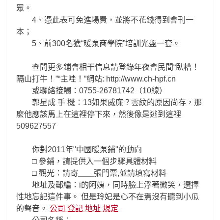
眾。
4、憑此表可免進場費，並將不花錢得到會刊一
本；
5、前300名獲“暖泵商學院”培訓光盤一套。
查問更多鋪會相干信息請登錄年夜會民間“臥槽！
隔山打牛！”“主哇！”網站: http://www.ch-hpf.cn
或聯絡接觸：0755-26781742（10線）
郭星成 手 機：13如果威廉？雲紋的原因尚存，那
麼他應該馬上在這裡停下來，然後像是逃到這裡
509627557
你對2011年"中國暖泵鋪"的動向
□ 參鋪，請提供入一個步驟具體材料
□ 觀光：請寄＿＿張門票,並請填寫材料
地址及郵編：i的阿姨，同時臉上浮著微笑，選擇
性地忘記這件事。 但是玲妃是心不在焉沒有聽到小瓜
的聲音。
公司 登記 地址 規定