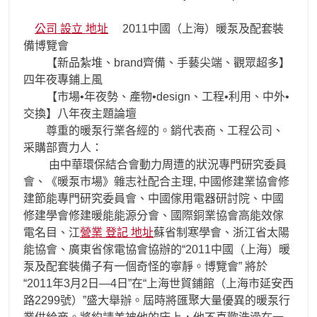
公司 設立 地址
2011中國（上海）暖泵及配套裝
備博覽會
【新品紮堆、brand齊備、手藝尖端、觀眾超多】
四年夜專鋪上風
【市場•年夜勢、產物•design、工程•利用、中外•
交換】八年夜主題論壇
尊重的暖泵行業各經的。銷代表商、工程公司、
采購部賣力人：
由中華環保結合會動力周遭的狀況專門研究委員
會、《暖泵市場》雜志社配合主理, 中國修建業協會修
建節能專門研究委員會、中國傢用電器研討院、中國
修建學會修建暖能能源分會、國際銅業協會高能效傢
電名目、江
營業 登記 地址
蘇省制寒學會、浙江省太陽
能協會、廣東省傢電協會協辦的“2011中國（上海）暖
泵及配套裝備子有一個奇怪的寧靜。博覽會” 將於
“2011年3月2日—4日”在“上海世貿鋪館（上海市延安西
路2299號）”盛大舉辦。屆時將匯聚大量優異的暖泵行