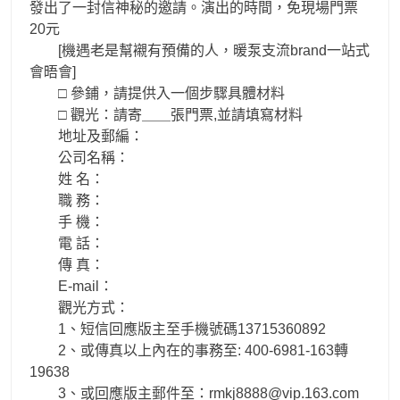
發出了一封信神秘的邀請。演出的時間，免現場門票
20元
[機遇老是幫襯有預備的人，暖泵支流brand一站式
會晤會]
□ 參鋪，請提供入一個步驟具體材料
□ 觀光：請寄＿＿張門票,並請填寫材料
地址及郵編：
公司名稱：
姓 名：
職 務：
手 機：
電 話：
傳 真：
E-mail：
觀光方式：
1、短信回應版主至手機號碼13715360892
2、或傳真以上內在的事務至: 400-6981-163轉
19638
3、或回應版主郵件至：rmkj8888@vip.163.com