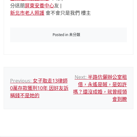
分送朋
屏東安養中心
友 |
新北市老人照護
會不會只是我們 樓主
Posted in 未分類
文
Next:
半路伉儷辦公室租
Previous:
女子取走13律師
借，永遙是賊，是如許
章
0萬存款獲刑10年 因好友訴
嗎？還沒成婚，就曾經領
導
稱錢不是她的
會到瞭
覽