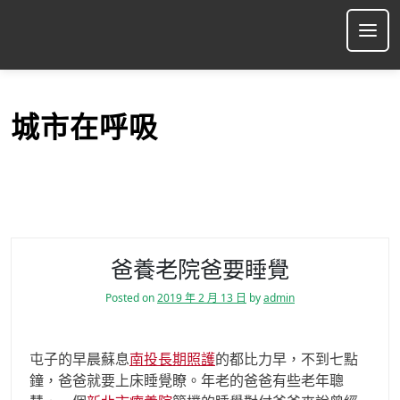
S
k
Ope
i
p
t
o
城市在呼吸
c
o
n
t
e
n
t
爸養老院爸要睡覺
Posted on
2019 年 2 月 13 日
by
admin
屯子的早晨蘇息
南投長期照護
的都比力早，不到七點
鐘，爸爸就要上床睡覺瞭。年老的爸爸有些老年聰