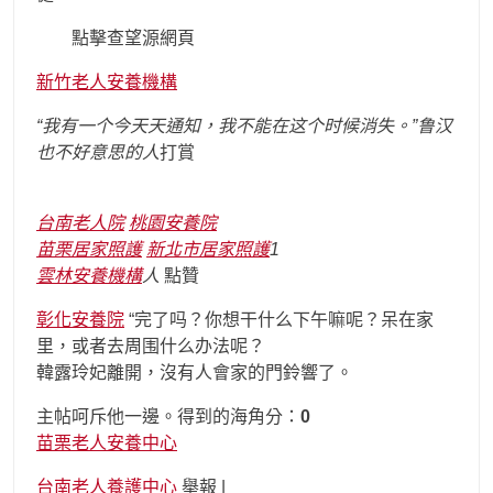
點擊查望源網頁
新竹老人安養機構
“我有一个今天天通知，我不能在这个时候消失。”鲁汉
也不好意思的
人
打賞
台南老人院
桃園安養院
苗栗居家照護
新北市居家照護
1
雲林安養機構
人
點贊
彰化安養院
“完了吗？你想干什么下午嘛呢？呆在家
里，或者去周围什么办法呢？
韓露玲妃離開，沒有人會家的門鈴響了。
主帖呵斥他一邊。得到的海角分：
0
苗栗老人安養中心
台南老人養護中心
舉報 |