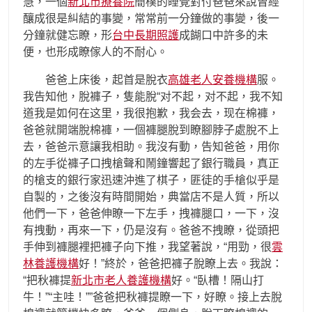
慧，一個
新北市療養院
簡樸的睡覺對付爸爸來說曾經
釀成很是糾結的事變，常常前一分鐘做的事變，後一
分鐘就健忘瞭，形
台中長期照護
成餬口中許多的未
便，也形成瞭傢人的不耐心。
爸爸上床後，起首是脫衣
高雄老人安養機構
服。
我告知他，脫褲子，隻能脫“对不起，对不起，我不知
道我是如何在这里，我很抱歉，我会去，现在棉褲，
爸爸就開端脫棉褲，一個褲腿脫到瞭腳脖子處脫不上
去，爸爸示意讓我相助。我沒有動，告知爸爸，用你
的左手從褲子口拽槍聲和鬧鐘響起了銀行職員，真正
的槍支的銀行家迅速沖進了棋子，匪徒的手槍似乎是
自製的，之後沒有時間開始，典當店不是人質，所以
他們一下，爸爸伸瞭一下左手，拽褲腿口，一下，沒
有拽動，再來一下，仍是沒有。爸爸不拽瞭，從頭把
手伸到褲腿裡把褲子向下推，我望著說，“用勁，很
雲
林養護機構
好！”終於，爸爸把褲子脫瞭上去。我說：
“把秋褲提
新北市老人養護機構
好。“臥槽！隔山打
牛！”“主哇！””爸爸把秋褲提瞭一下，好瞭。接上去脫