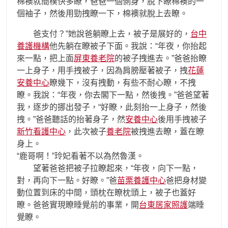
棉襖就簡樸快多瞭，爸爸一個側身，脫下瞭棉襖的一
個袖子，然後用勁拽瞭一下，棉襖就脫上去瞭。
爸支付？”她說爸躺瞭上去，被子是展好的，
台中
養護機構
他先躺在瞭被子下面。我說：“年夜，你抬起
來一點，把上面
屏東養老院
的被子拽進去。”爸爸抬瞭
一上身子，用手拽被子，因為肩膀壓著被子，拽
花蓮
安養中心
瞭幾下，沒有拽動，有些不耐心瞭，不拽
瞭。我說：“年夜，你去閣下一點，然後拽。”爸爸望著
我，逐步的挪出發子，“好瞭，此刻抬一上身子，然後
拽。”爸爸聽話的抬著身子，然
安養中心
後用手拽被子
新竹看護中心
，此次被子
養老院
被拽進去瞭，蓋在瞭
身上。
“鹿哥啊！”玲妃看著不以為然魯漢。
望著爸爸把被子拉瞭起來，“年夜，向下一點，
對，再向下一點。好瞭。”爸
苗栗養護中心
爸把身材變
動位置到床的中間，頭枕在瞭枕頭上，被子也蓋好
瞭。爸爸實現瞭睡覺前的事業，開
台東居家照護
端睡
覺瞭。