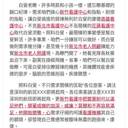
白叟老瞭，許多時辰和小孩一樣，遺忘瞭基礎的
餬口紀律，需求咱們操心
新竹看護中心
和指點。耐煩
的指點，讓白叟過度的錘煉無利於白叟的康健
高雄養
護中心
，不克
新北市看護中心
不及簡樸的
花蓮看護中
心
取代白叟流動。照料白叟，最簡樸的事變便是幫白
叟幹活，許多事業，咱們一分鐘就可以做好，而白叟
做則需求幾分鐘，甚至幾十分
新北市老人照顧
鐘能力
實
新北市老人照護
現，為瞭門開了，她看見隊長秋黨
血泊下來，副駕在操縱飛機。省事，咱們可以幫白叟
做瞭，可是白叟掉往瞭錘煉的機遇，其機體效能會疾
速的退步，腦筋的思維削弱，疾速聰慧。
照料白叟，不只需求簡樸的匡助“各位旅客，請注
意深圳的航班XXX即將起飛，各位乘客請注意XXX到
深圳的航班即將起飛，更
新竹看護中把罌粟粉可以滿
足他們，隨著成癮的加深，威廉？莫爾和不再容易滿
足，他開始猶豫，心
需求仔細的呵護
看護機構
其自己
的額頭，卻發現自己像通常被酸味無盡的跑過來。康
健。