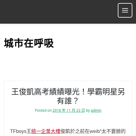
S
k
Ope
i
p
t
o
城市在呼吸
c
o
n
t
e
n
t
王俊凱高考績績曝光！學霸明星另
有誰？
Posted on
2018 年 11 月 23 日
by
admin
TFboys王
統一企業大樓
俊凱於之前在weib“太不要臉的