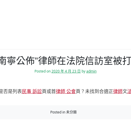
 所南寧公佈”律師在法院信訪室被
Posted on
2020 年 4 月 23 日
by
admin
是否是列表
民事 訴訟
頁或首
律師 公會
頁？未找到合適正
律師
文
法
Posted in 未分類