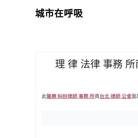
S
k
城市在呼吸
i
p
t
o
c
o
理 律 法律 事務
n
t
e
n
t
此
醫療 糾紛
律師 事務 所
頁
台北 律師 公會
面