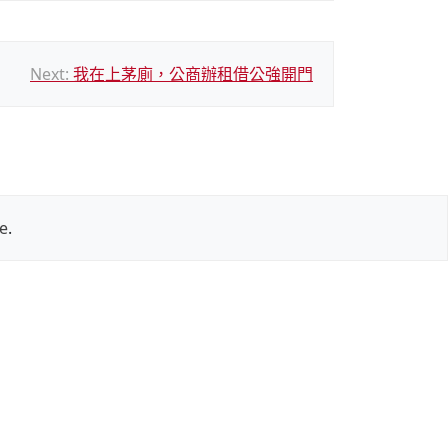
Next:
我在上茅廁，公商辦租借公強開門
e
.