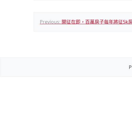
文
Previous:
開征在即，百萬房子每年將征5k
章
導
覽
P