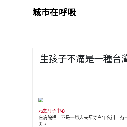
S
k
城市在呼吸
i
p
t
o
c
o
生孩子不痛是一種台
n
t
e
n
t
元氣月子中心
在病院裡，不是一切大夫都穿白年夜褂。有
夫。