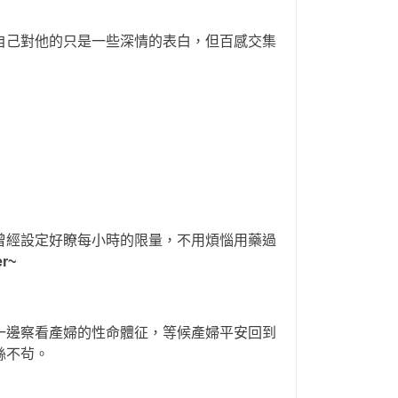
自己對他的只是一些深情的表白，但百感交集
曾經設定好瞭每小時的限量，不用煩惱用藥過
r~
一邊察看產婦的性命體征，等候產婦平安回到
絲不茍。