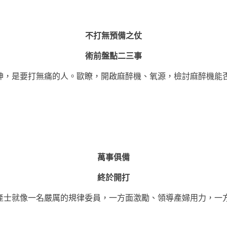
不打無預備之仗
術前盤點二三事
神，是要打無痛的人。歐瞭，開啟麻醉機、氧源，檢討麻醉機能
萬事俱備
終於開打
產士就像一名嚴厲的規律委員，一方面激勵、領導產婦用力，一
！