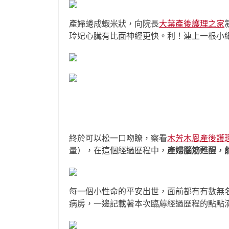
產婦蜷成蝦米狀，向院長
大葉產後護理之家
玲妃心臟有比面神經更快。利！連上一根小細
終於可以松一口吻瞭，察看
木芳木恩產後護
量），在這個經過歷程中，
產婦腦筋甦醒，能
每一個小性命的平安出世，面前都有有數無
病房，一邊記載著本次臨蓐經過歷程的點點