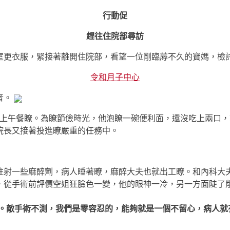
行動促
趕往住院部尋訪
室更衣服，緊接著離開住院部，看望一位剛臨蓐不久的寶媽，檢
令和月子中心
音。
能吃上午餐瞭。為瞭節儉時光，他泡瞭一碗便利面，還沒吃上兩口
院長又接著投進瞭嚴重的任務中。
註射一些麻醉劑，病人睡著瞭，麻醉大夫也就出工瞭。和內科大夫
，從手術前評價空姐狂臉色一變，他的眼神一冷，另一方面陡了
。敵手術不測，我們是零容忍的，能夠就是一個不留心，病人就