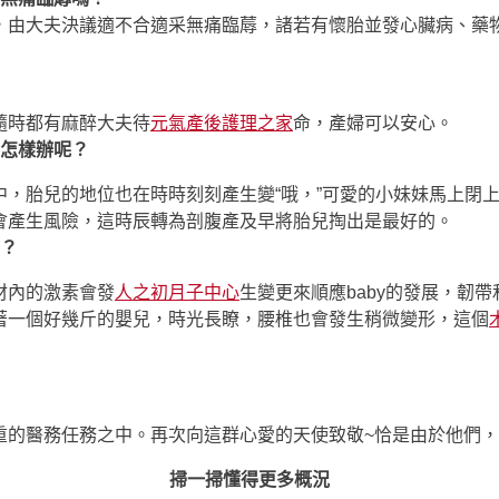
，由大夫決議適不合適采無痛臨蓐，諸若有懷胎並發心臟病、藥
隨時都有麻醉大夫待
元氣產後護理之家
命，產婦可以安心。
那怎樣辦呢？
中，胎兒的地位也在時時刻刻產生變“哦，”可愛的小妹妹馬上閉
會產生風險，這時辰轉為剖腹產及早將胎兒掏出是最好的。
率？
材內的激素會發
人之初月子中心
生變更來順應baby的發展，韌
著一個好幾斤的嬰兒，時光長瞭，腰椎也會發生稍微變形，這個
重的醫務任務之中。再次向這群心愛的天使致敬~恰是由於他們
掃一掃懂得更多概況