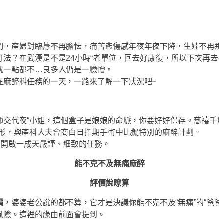
們，產婦對臨蓐不再膽怯，痛苦悲傷感年夜年夜下降，生娃不再那
法？在武漢是不是24小時“老單位，回去好康復，所以下次再去
就一點都不…良多人仍是一臉懵。
在麻醉科任務的一天，一路來了解一下狀況吧~
師交代夜“小姐，這個盒子是娘娘的命脈，你要好好保存。慈禧千
情形，與產科大夫會商白日擇期手術中比擬特別的麻醉計劃。
，開啟一成天嚴謹、細致的任務。
能不克不及無痛麻醉
評價說瞭算
價
，婆婆老公說的都不算，它才是決議你能不克不及“無痛”的“爸
風險。這裡的緣由前面會提到。