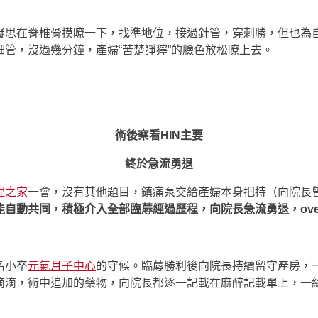
凝思在脊椎骨摸瞭一下，找準地位，接過針管，穿刺勝，但也為
管，沒過幾分鐘，產婦“苦楚猙獰”的臉色放松瞭上去。
術後察看HIN主要
終於急流勇退
理之家
一會，沒有其他題目，鎮痛泵交給產婦本身把持（向院長
自動共同，積極介入全部臨蓐經過歷程，向院長急流勇退，ove
名小卒
元氣月子中心
的守候。臨蓐勝利後向院長持續留守產房，
滴滴，術中追加的藥物，向院長都逐一記載在麻醉記載單上，一