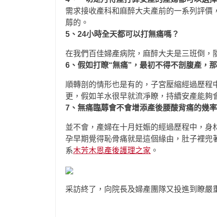
需求接收產科和麻醉大夫產前的一系列評價
蓐的。
5、24小時全天都可以打無痛嗎？
在我們百佳婦產病院，麻醉大夫是三班倒，
6、假如打瞭“無痛”，最初不得不剖腹產，
順轉剖的情形也是有的，子宮壓縮經過歷程
更，假如羊水很早就流凈瞭，持續安產能夠
7、無痛臨蓐會不會增添產後腰酸背痛的幾
並不會，產婦在十月妊娠的經過歷程中，身
孕早期覺得恥骨痛就是這個緣由，肚子裡兜
系
木芳木恩產後護理之家
。
采訪終了，向院長及婦產團隊又投進到瞭嚴