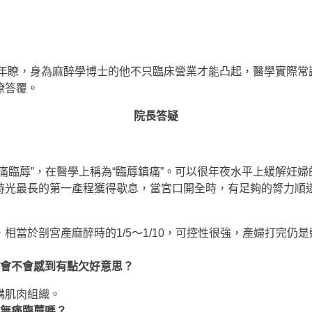
多年瞭，身為麻醉學博士的他不只臨床營業才能凸起，醫學實際
瞭答覆。
院長答疑
痛臨蓐”，在醫學上稱為“臨蓐鎮痛”。可以很年夜水平上緩解妊
時光最長的第一產程獲得歇息，當宮口開全時，有足夠的膂力順
相當於剖宮產麻醉時的1/5～1/10，可控性很強，產婦打完仍
，會不會感到有點欠好意思？
構肌肉組織。
擇無痛臨蓐嗎？