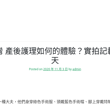
灣 產後護理如何的體驗？實拍記
天
Posted on
2020 年 11 月 3 日
by
admin
一種大夫，他們身穿綠色手術服、頭戴藍色手術帽、腳上穿戴特