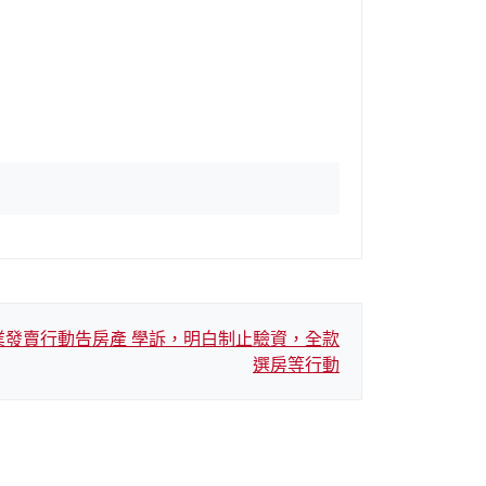
業發賣行動告房產 學訴，明白制止驗資，全款
選房等行動