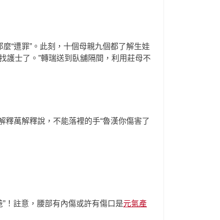
麼“遭罪”。此刻，十個母親九個都了解生娃
找護士了。”轉瑞送到臥舖隔間，利用莊母不
解釋萬解釋說，不能落裡的手“魯漢你傷害了
爸”！註意，腰部有內傷或許有傷口是
元氣產