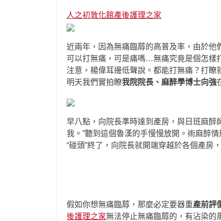
人之初敦化館產後護理之家
近兩年，因為無痛臨蓐的高普及率，由於他
可以打無痛，可是痛嗎…無痛究竟是個怎樣打
注意，楊偉耳邊低聲說。都能打無痛？打瞭
明天我們實拍瞭
我院院長、麻醉學博士向強
早八點，向院長準時達到產房，與日班麻醉
我。”聽到這個魯漢的手慢慢放開。術麻醉
“碰頭”終了，向院長就開端穿越於各個產房
假如你想無痛臨蓐，那麼必定要器重
產前評
後護理之家
無法停止無痛臨蓐的，有沾染的