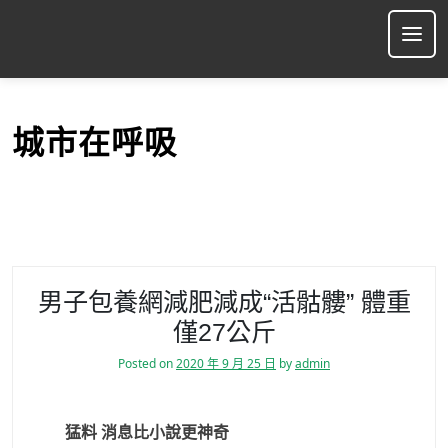
S
k
Ope
i
p
t
o
城市在呼吸
c
o
n
t
e
n
t
男子包養網減肥減成“活骷髏” 體重
僅27公斤
Posted on
2020 年 9 月 25 日
by
admin
猛料 消息比小說更神奇