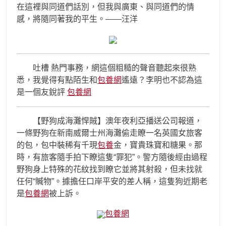
在這裡與同道們話別，但我與廣東、與同道們的情
感，將隨同著我的平生。——汪洋
吐槽 熱門事務，網這個粗糙的聲音聽起來很熟
悉，我覺得有點陌生和
包養網
遙遠？李明也不認為這
是一個友銳評
包養網
【野狗成海灘悍賊】澳年夜利亞播送公司報道，
一條野狗在新南威爾士州海灘偷走瞭一名英國女旅客
的包，包中裝稀有千現
包養
金，寶貴珠寶和糖果。那
時，有旅客隨手拍下瞭這隻“罪犯”。警方隨後經由過程
野狗身上特殊的花紋找到瞭它並將其射殺，但未找就
任何“贓物”。據擔任口岸平安的差人稱，這隻狗近期老
是
包養網
被上訴。
包養網