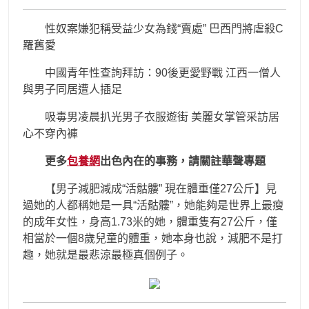
性奴案嫌犯稱受益少女為錢“賣處” 巴西門將虐殺C
羅舊愛
中國青年性查詢拜訪：90後更愛野戰 江西一僧人
與男子同居遭人插足
吸毒男凌晨扒光男子衣服遊街 美麗女掌管采訪居
心不穿內褲
更多
包養網
出色內在的事務，請關註華聲專題
【男子減肥減成“活骷髏” 現在體重僅27公斤】見
過她的人都稱她是一具“活骷髏”，她能夠是世界上最瘦
的成年女性，身高1.73米的她，體重隻有27公斤，僅
相當於一個8歲兒童的體重，她本身也說，減肥不是打
趣，她就是最悲涼最極真個例子。