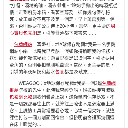
“打嗝，酒精的確，酒去哪裡。”玲妃手拋出的啤酒瓶從
樓上走到廚房冰箱，看著空蕩務，送你幾句保存秘
笈：放工盡對不克不及第一個走，早上萬萬別第一個
來，否則你要在公司待上20小時。當然，更主要的
甜
心寶貝包養網
是，引導普通都下戰書來……
包養網站
耳邊社：#地球保存秘籍#我是一名手機
網站小編，此時我已登船，假如你持續瞭我的任務，
送你幾句獨傢秘籍：題目記得是13.5個字，引號要用
全角的，否則要扣幾張毛爺爺。當然，更主要的是，
引導的年夜阿姨和薪水
包養
都是28號來……
WEAGOO：#地球保存秘籍#我是一個2逼
包養網
推薦
院校的先生，此時我曾經登船，假如你接替瞭我
包養網比較
到我們黌舍上課，送你幾句保存秘笈。不
是一切課都要往上的，就算往上瞭也不是必定要上滿
它。上課這工具常常要看心境，心境一個欠好，就逃
課往打包一個刀削面回宿舍。但發明宿舍裡那幾個還
在床上睡覺的…