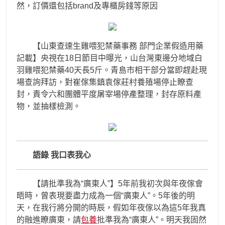
然，訂價還包括brand及專櫃房錢等原因
【山東查速生雞喂犯禁藥事務 部門企業假造用藥
記載】央視在18日節目中曝光，山台灣東邊分地域白
羽雞喂犯禁藥40天長5斤。青島市相干部分當即趕赴現
場查詢拜訪，對崔傢集鎮袁傢莊村養殖場停止瞭查
封，責令六和團體平度屠宰場停產整理，封存原料產
物，並抽樣檢測。
語錄 我口表我心
【請批準我為“廣東人”】5年前我初次與年夜傢會
晤時，曾表現要盡力成為一個“廣東人”。5年後的明
天，在我行將分開的時辰，假如年夜傢以為這5年我真
的融進瞭廣東，請
包養
批準我為“廣東人”。明天我固然