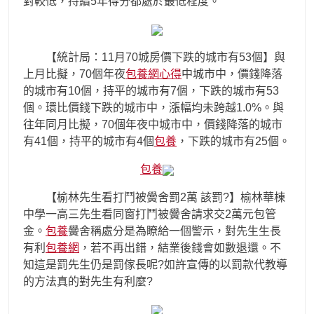
對較低，持續5年得分都處於最低程度。
【統計局：11月70城房價下跌的城市有53個】與
上月比擬，70個年夜
包養網心得
中城市中，價錢降落
的城市有10個，持平的城市有7個，下跌的城市有53
個。環比價錢下跌的城市中，漲幅均未跨越1.0%。與
往年同月比擬，70個年夜中城市中，價錢降落的城市
有41個，持平的城市有4個
包養
，下跌的城市有25個。
包養
【榆林先生看打鬥被黌舍罰2萬 該罰?】榆林華棟
中學一高三先生看同窗打鬥被黌舍請求交2萬元包管
金。
包養
黌舍稱處分是為瞭給一個警示，對先生生長
有利
包養網
，若不再出錯，結業後錢會如數退還。不
知這是罰先生仍是罰傢長呢?如許宣傳的以罰款代教導
的方法真的對先生有利麼?