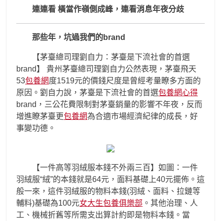
連連看 橫當作嶺側成峰，連看消息年夜分歧
那些年，坑過我們的brand
【茅臺總司理劉自力：茅臺是下流社會的首選
brand】 貴州茅臺總司理劉自力公然表現，茅臺飛天
53
包養網
度1519元的價錢尺度是曾經考量瞭多方面的
原因。劉自力說，茅臺是下流社會的首選
包養網心得
brand，三公花費限制對茅臺銷量的影響不年夜，反而
增進瞭茅臺更
包養網
為合適市場經濟紀律的成長，好
事變功德。
【一件高等羽絨服本錢不外兩三百】如圖：一件
羽絨服“絨”的本錢就是64元，面料基礎上40元擺佈。這
般一來，這件羽絨服的物料本錢(羽絨、面料、拉鏈等
輔料)基礎為100元
女大生包養俱樂部
。其他治理、人
工、機械折舊等所需支出算計約即是物料本錢。當