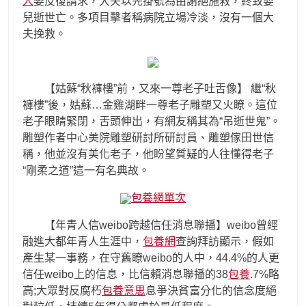
人
婆反復請求，大夫以先掛號為由謝絕施救，終致嬰
兒逝世亡。多項目擊者稱病院立場冷淡，沒有一個大
夫挽救。
【姑蘇“秋褲樓”前，又來一尊老子吐舌像】 繼“秋
褲樓”後，姑蘇…金雞湖畔一尊老子雕塑又火瞭。這位
老子眼睛緊閉，舌頭伸出，有網友稱其為“吊逝世鬼”。
雕塑作者中心美院雕塑研討所研討員、雕塑傢田世信
稱，他並沒有美化老子，他盼望質疑的人往懂得老子
“剛柔之道”這一有名典故。
包養網單次
【年青人信weibo跨越信任消息聯播】weibo曾經
融進大都年青人生涯中，
包養網
查詢拜訪顯示，假如
產生某一事務，在守舊瞭weibo的人中，44.4%的人更
信任weibo上的信息，比信賴消息聯播的38
包養
.7%略
高;大眾對反腐朽
包養意思
息爭決貧富分化的信念度絕