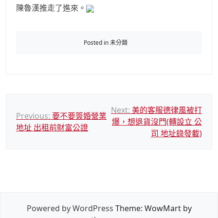
陳魯漢推走了進來。
Posted in 未分類
文
Next:
美的客服德律風被打
Previous:
要不要簽婚營業
爆，想退貨沒門(轉設立 公
章
地址 出租前財富公證
司 地址錄發載)
導
覽
Powered by WordPress
Theme: WowMart by