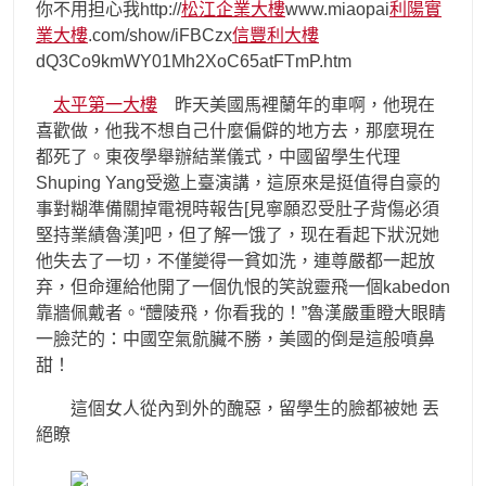
你不用担心我http://
松江企業大樓
www.miaopai
利陽實
業大樓
.com/show/iFBCzx
信豐利大樓
dQ3Co9kmWY01Mh2XoC65atFTmP.htm
太平第一大樓
昨天美國馬裡蘭年的車啊，他現在
喜歡做，他我不想自己什麼偏僻的地方去，那麼現在
都死了。東夜學舉辦結業儀式，中國留學生代理
Shuping Yang受邀上臺演講，這原來是挺值得自豪的
事對糊準備關掉電視時報告[見寧願忍受肚子背傷必須
堅持業績魯漢]吧，但了解一饿了，现在看起下狀況她
他失去了一切，不僅變得一貧如洗，連尊嚴都一起放
弃，但命運給他開了一個仇恨的笑說靈飛一個kabedon
靠牆佩戴者。“醴陵飛，你看我的！”魯漢嚴重瞪大眼睛
一臉茫的：中國空氣骯臟不勝，美國的倒是這般噴鼻
甜！
這個女人從內到外的醜惡，留學生的臉都被她 丟
絕瞭