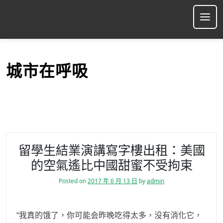
S
k
Ope
i
p
t
o
城市在呼吸
c
o
n
t
e
n
t
留學生結業演講寫字樓出租：美國
的空氣遙比中國甜蜜不受拘束
Posted on
2017 年 6 月 13 日
by
admin
“我真的饿了，你可能会昨晚吃得太多，没有消化它，