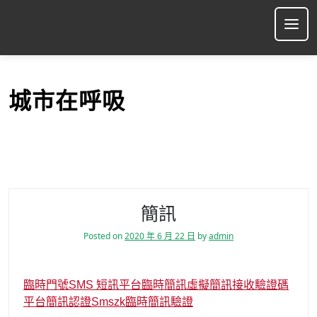
S
k
Ope
i
p
t
o
城市在呼吸
c
o
n
t
e
n
t
簡訊
Posted on
2020 年 6 月 22 日
by
admin
臨時門號
SMS 短訊平台
臨時簡訊
虛擬簡訊
接收驗證碼
平台
簡訊認證
Smszk
臨時簡訊驗證