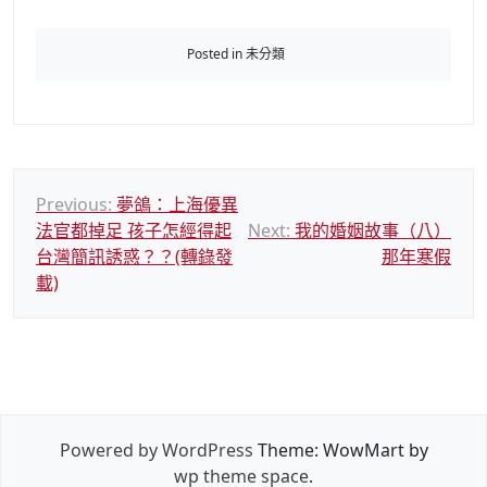
Posted in 未分類
文
Previous:
夢鴿：上海優異
法官都掉足 孩子怎經得起
Next:
我的婚姻故事（八）
章
台灣簡訊誘惑？？(轉錄發
那年寒假
導
載)
覽
Powered by WordPress
Theme: WowMart by
wp theme space
.