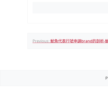
文
Previous:
魷魚代表行號申請brand的剖析
章
導
覽
P