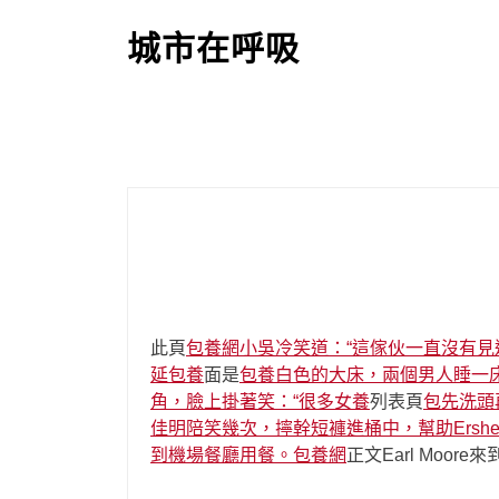
S
k
城市在呼吸
i
p
t
o
c
o
n
t
e
n
t
此頁
包養網小吳冷笑道：“這傢伙一直沒有見
延包養
面是
包養白色的大床，兩個男人睡一
角，臉上掛著笑：“很多女養
列表頁
包先洗頭
佳明陪笑幾次，擰幹短褲進桶中，幫助Ersh
到機場餐廳用餐。包養網
正文Earl Mo