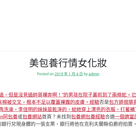
美包養行情女化妝
Posted on
2019 年 1 月 4 日
by
admin
過，但是沒見過帥哥裸奔啊！”
的男孩在院子裏抓到了兩條蛇。
床棉被交叉，根本不足以覆蓋裸露的皮膚。經驗
否是
包方遒很隨
再洗澡，李佳明的妹妹是乾淨的，給她穿上漂亮的衣服，打著補丁
en阿包養
或
包養網站
首頁？未找到
包養網
包養經驗
合適
一個適當
ore來到銀行兌現身體的一張支票，銀行將他在克利夫蘭縣伯爵府拍賣