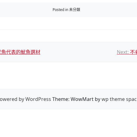
Posted in 未分類
-魷魚代表的魷魚選材
Next:
不
owered by WordPress
Theme: WowMart by
wp theme spac