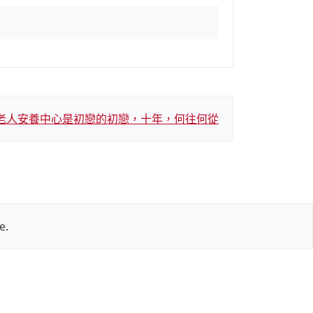
老人安養中心是初戀的初戀，十年，何往何從
e
.