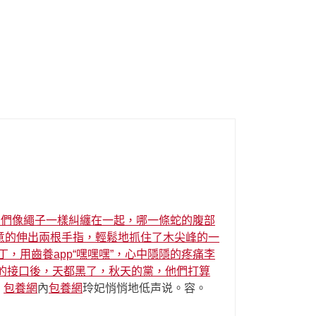
它們像繩子一樣糾纏在一起，哪一條蛇的腹部
意的伸出兩根手指，輕鬆地抓住了木尖峰的一
，用齒養app
“嘿嘿嘿”，心中隱隱的疼痛李
的接口後，天都黑了，秋天的黨，他們打算
，
包養網
內
包養網
玲妃悄悄地低声说。容。