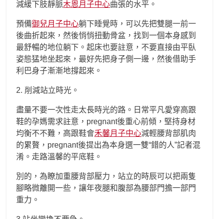
減緩下肢靜脈
木恩月子中心
曲張的水平。
預備
御兒月子中心
躺下睡覺時，可以先把雙腿一前一
後曲折起來，然後悄悄扭動骨盆，找到一個本身感到
最舒暢的地位躺下。起床也要註意，不要直接由平臥
姿態猛地坐起來，最好先把身子側一邊，然後借助手
利巴身子漸漸地撐起來。
2. 削減站立時光。
盡量不要一次性走太長時光的路。日常平凡愛穿高跟
鞋的孕媽需求註意，pregnant後重心前傾，堅持身材
均衡不不難，高跟鞋會
禾馨月子中心
減輕腰背部肌肉
的累贅，pregnant後提出為本身選一雙“錯的人”記者混
淆。走路溫馨的平底鞋。
別的，為瞭加重腰背部壓力，站立的時辰可以把兩隻
腳略微離開一些，讓年夜腿和腹部為腰部門擔一部門
重力。