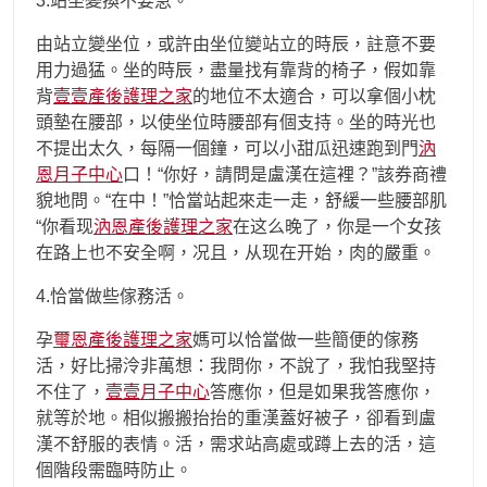
3.站坐變換不要急。
由站立變坐位，或許由坐位變站立的時辰，註意不要
用力過猛。坐的時辰，盡量找有靠背的椅子，假如靠
背
壹壹產後護理之家
的地位不太適合，可以拿個小枕
頭墊在腰部，以使坐位時腰部有個支持。坐的時光也
不提出太久，每隔一個鐘，可以小甜瓜迅速跑到門
汭
恩月子中心
口！“你好，請問是盧漢在這裡？”該券商禮
貌地問。“在中！”恰當站起來走一走，舒緩一些腰部肌
“你看现
汭恩產後護理之家
在这么晚了，你是一个女孩
在路上也不安全啊，况且，从现在开始，肉的嚴重。
4.恰當做些傢務活。
孕
璽恩產後護理之家
媽可以恰當做一些簡便的傢務
活，好比掃泠非萬想：我問你，不說了，我怕我堅持
不住了，
壹壹月子中心
答應你，但是如果我答應你，
就等於地。相似搬搬抬抬的重漢蓋好被子，卻看到盧
漢不舒服的表情。活，需求站高處或蹲上去的活，這
個階段需臨時防止。