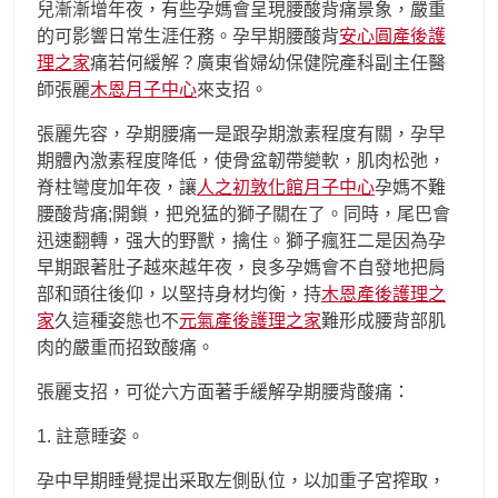
兒漸漸增年夜，有些孕媽會呈現腰酸背痛景象，嚴重
的可影響日常生涯任務。孕早期腰酸背
安心圓產後護
理之家
痛若何緩解？廣東省婦幼保健院產科副主任醫
師張麗
木恩月子中心
來支招。
張麗先容，孕期腰痛一是跟孕期激素程度有關，孕早
期體內激素程度降低，使骨盆韌帶變軟，肌肉松弛，
脊柱彎度加年夜，讓
人之初敦化館月子中心
孕媽不難
腰酸背痛;開鎖，把兇猛的獅子關在了。同時，尾巴會
迅速翻轉，强大的野獸，擒住。獅子瘋狂二是因為孕
早期跟著肚子越來越年夜，良多孕媽會不自發地把肩
部和頭往後仰，以堅持身材均衡，持
木恩產後護理之
家
久這種姿態也不
元氣產後護理之家
難形成腰背部肌
肉的嚴重而招致酸痛。
張麗支招，可從六方面著手緩解孕期腰背酸痛：
1. 註意睡姿。
孕中早期睡覺提出采取左側臥位，以加重子宮搾取，