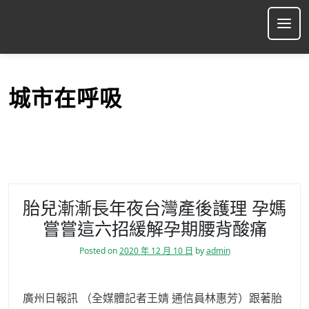
S
k
Ope
i
p
t
o
城市在呼吸
c
o
n
t
e
n
t
胎兒漸漸長年夜台灣產後護理 孕媽
嘗嘗這六招緩解孕期腰背酸痛
Posted on
2020 年 12 月 10 日
by
admin
廣州日報訊 （全媒體記者王婧 通信員林惠芳）跟著胎