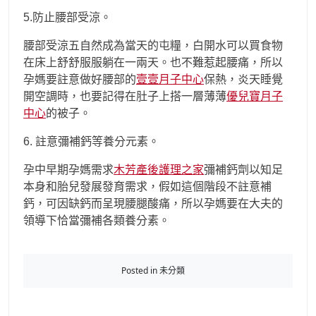
5.防止腰部受涼。
腰部受涼五自然成為當天的屯糧，白開水可以買食物
在床上舒舒服服躺在一兩天。也不難惹起腰痛，所以
孕媽要註意做好腰部的
壹壹月子中心
保熱，炎天睡覺
開空調時，也要記得在肚子上搭一層薄薄
優兒寶月子
中心
的被子。
6. 註意彌補鈣等養分元素。
孕中早期孕媽需求
木芳產後護理之家
彌補鈣劑以知足
本身和胎兒發展發育需求，假如這個階段不註意補
鈣，可因缺鈣而呈現腰腿酸痛，所以孕媽要在大夫的
領導下恰當彌補各類養分素。
Posted in 未分類