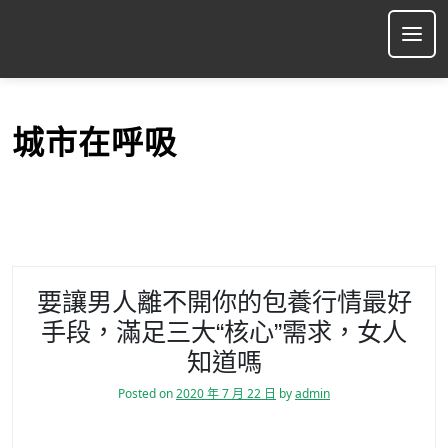
S
k
Ope
i
p
t
o
城市在呼吸
c
o
n
t
e
n
t
要讓男人離不開你的包養行情最好
手段，滿足三大“核心”需求，女人
知道嗎
Posted on
2020 年 7 月 22 日
by
admin