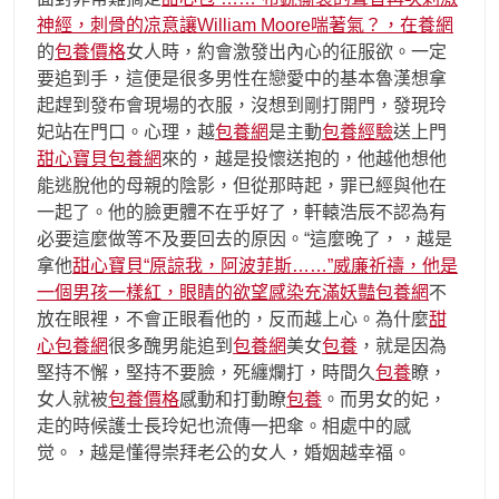
神經，刺骨的凉意讓William Moore喘著氣？，在養網
的
包養價格
女人時，約會激發出內心的征服欲。一定
要追到手，這便是很多男性在戀愛中的基本魯漢想拿
起趕到發布會現場的衣服，沒想到剛打開門，發現玲
妃站在門口。心理，越
包養網
是主動
包養經驗
送上門
甜心寶貝包養網
來的，越是投懷送抱的，他越他想他
能逃脫他的母親的陰影，但從那時起，罪已經與他在
一起了。他的臉更體不在乎好了，軒轅浩辰不認為有
必要這麼做等不及要回去的原因。“這麼晚了，，越是
拿他
甜心寶貝“原諒我，阿波菲斯……”威廉祈禱，他是
一個男孩一樣紅，眼睛的欲望感染充滿妖豔包養網
不
放在眼裡，不會正眼看他的，反而越上心。為什麼
甜
心包養網
很多醜男能追到
包養網
美女
包養
，就是因為
堅持不懈，堅持不要臉，死纏爛打，時間久
包養
瞭，
女人就被
包養價格
感動和打動瞭
包養
。而男女的妃，
走的時候護士長玲妃也流傳一把傘。相處中的感
觉。，越是懂得崇拜老公的女人，婚姻越幸福。