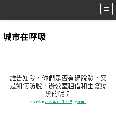
S
k
Ope
i
p
t
o
城市在呼吸
c
o
n
t
e
n
t
誰告知我，你們是否有過脫發，又
是如何防脫、辦公室租借和生發黝
黑的呢？
Posted on
2019 年 10 月 29 日
by
admin