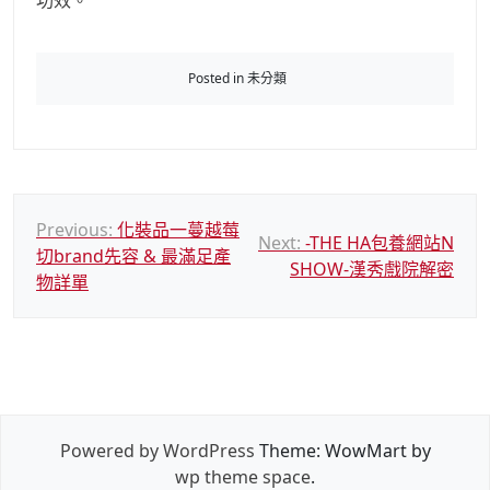
功效。
Posted in 未分類
文
Previous:
化裝品一蔓越莓
Next:
-THE HA包養網站N
切brand先容 & 最滿足產
章
SHOW-漢秀戲院解密
物詳單
導
覽
Powered by WordPress
Theme: WowMart by
wp theme space
.