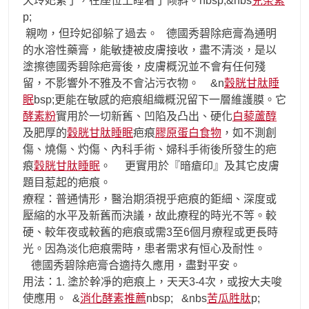
天玲妃累了，在座位上睡着了倾斜。nbsp;&nbs
兒茶素
p;
親吻，但玲妃卻躲了過去。 德國秀碧除疤膏為通明
的水溶性藥膏，能敏捷被皮膚接收，盡不清淡，是以
塗擦德國秀碧除疤膏後，皮膚概況並不會有任何殘
留，不影響外不雅及不會沾污衣物。 &n
穀胱甘肽睡
眠
bsp;更能在敏感的疤痕組織概況留下一層維護膜。它
酵素粉
實用於一切新舊、凹陷及凸出、硬化
白藜蘆醇
及肥厚的
穀胱甘肽睡眠
疤痕
膠原蛋白食物
，如不測創
傷、燒傷、灼傷、內科手術、婦科手術後所發生的疤
痕
穀胱甘肽睡眠
。 更實用於『暗瘡印』及其它皮膚
題目惹起的疤痕。
療程：普通情形，醫治期須視乎疤痕的鉅細、深度或
壓縮的水平及新舊而決議，故此療程的時光不等。較
硬、較年夜或較舊的疤痕或需3至6個月療程或更長時
光。因為淡化疤痕需時，患者需求有恒心及耐性。
德國秀碧除疤膏合適持久應用，盡對平安。
用法：1. 塗於幹凈的疤痕上，天天3-4次，或按大夫唆
使應用。 &
消化酵素推薦
nbsp; &nbs
苦瓜胜肽
p;