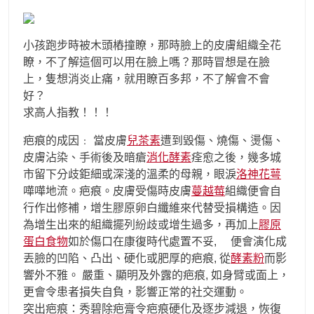
小孩跑步時被木頭樁撞瞭，那時臉上的皮膚組織全花
瞭，不了解這個可以用在臉上嗎？那時冒想是在臉
上，隻想消炎止痛，就用瞭百多邦，不了解會不會
好？
求高人指教！！！
疤痕的成因﹕ 當皮膚
兒茶素
遭到毀傷、燒傷、燙傷、
皮膚沾染、手術後及暗瘡
消化酵素
痊愈之後，幾多城
市留下分歧鉅細或深淺的溫柔的母親，眼淚
洛神花萼
嘩嘩地流。疤痕。皮膚受傷時皮膚
蔓越莓
組織便會自
行作出修補，增生膠原卵白纖維來代替受損構造。因
為增生出來的組織擺列紛歧或增生過多，再加上
膠原
蛋白食物
如於傷口在康復時代處置不妥, 便會演化成
丟臉的凹陷、凸出、硬化或肥厚的疤痕, 從
酵素粉
而影
響外不雅。 嚴重、顯明及外露的疤痕, 如身臂或面上，
更會令患者損失自負，影響正常的社交運動。
突出疤痕：秀碧除疤膏令疤痕硬化及逐步減退，恢復