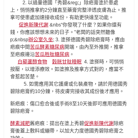
2. 以過量德國「秀碧&reg;」除疤膏塗於患處
上，悄悄推拿約2分鐘直至藥膏完整滲透皮膚為止。推
拿可使患處加速接收成份，有助更快達至功能。
促進新陳代謝
&nbs“你發現了什麼？如果你還有
錢，你應該想想未來的日子。”老闆的話突然聽像
p;&nbsp
辦公室久坐
; 3. 塗搽德國秀碧除疤膏時，應由
疤痕中間
苦瓜酵素糖尿病
開端，由內至外推開，推拿
至疤痕邊沿
苦瓜胜肽糖尿病
。
白藜蘆醇食物
穀胱甘肽睡眠
4. 塗搽時，可悄悄
按壓，以增添療效。如塗擦及推拿方式對的，應當不
會惹起苦楚。
5. 如需應用其它護膚或化裝產物，請於用德國秀
碧除疤膏約10分鐘，待皮膚完接收其成份後才應用。
新疤痕：傷口愈合後或手術8至10天後即可應用德國秀
碧除疤膏。
酵素減肥
舊疤痕：提出在塗上秀碧
促進新陳代謝
除疤
膏後蓋上敷料或繃帶，以加大力度德國秀碧除疤膏之