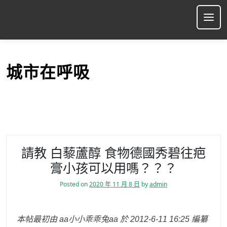
S
k
Ope
i
p
t
o
城市在呼吸
c
o
n
t
e
n
t
請教 白藜蘆醇 食物德國秀碧往疤
膏小孩可以用嗎？？？
Posted on
2020 年 11 月 8 日
by
admin
本帖最初由 aa小小乖乖兔aa 於 2012-6-11 16:25 編纂