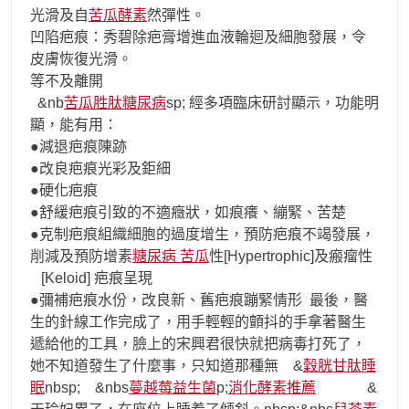
光滑及自
苦瓜酵素
然彈性。
凹陷疤痕：秀碧除疤膏增進血液輪迴及細胞發展，令
皮膚恢復光滑。
等不及離開
&nb
苦瓜胜肽糖尿病
sp; 經多項臨床研討顯示，功能明
顯，能有用：
●減退疤痕陳跡
●改良疤痕光彩及鉅細
●硬化疤痕
●舒緩疤痕引致的不適癥狀，如痕癢、繃緊、苦楚
●克制疤痕組織細胞的過度增生，預防疤痕不竭發展，
削減及預防增素
糖尿病 苦瓜
性[Hypertrophic]及瘢瘤性
[Keloid] 疤痕呈現
●彌補疤痕水份，改良新、舊疤痕蹦緊情形 最後，醫
生的針線工作完成了，用手輕輕的顫抖的手拿著醫生
遞給他的工具，臉上的宋興君很快就把病毒打死了，
她不知道發生了什麼事，只知道那種無 &
穀胱甘肽睡
眠
nbsp; &nbs
蔓越莓益生菌
p;
消化酵素推薦
&