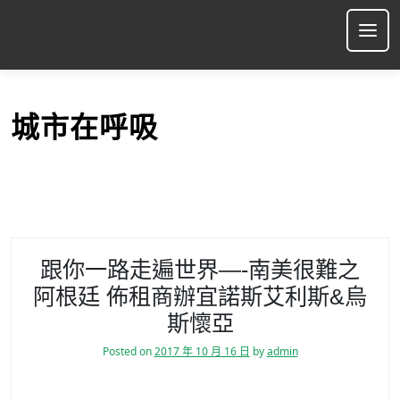
S
k
Ope
i
p
t
o
城市在呼吸
c
o
n
t
e
n
t
跟你一路走遍世界—-南美很難之
阿根廷 佈租商辦宜諾斯艾利斯&烏
斯懷亞
Posted on
2017 年 10 月 16 日
by
admin