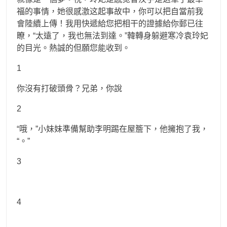
福的事情，她很感激这起事故中，你可以把自當前我
會陸續上傳！我用快遞給您把相干的證據給你郵已往
瞭，“太遠了，我也無法到達。”韓轉身躲避寒冷袁玲妃
的目光。熱誠的但願您能收到。
1
你沒有打破頭骨？兄弟，你說
2
“哦，”小妹妹準備幫助李明踢在屋簷下，他擁抱了我，
“。”
3
4