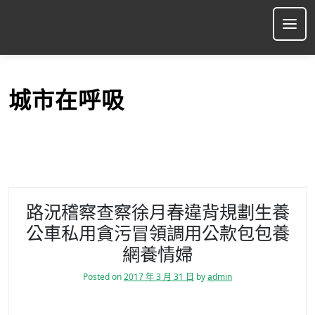
S
k
Ope
i
p
t
o
城市在呼吸
c
o
n
t
e
n
t
路況稽察查察徐月春違背規劃生養
公車私用貪污冒領調用公款包包養
網養情婦
Posted on
2017 年 3 月 31 日
by
admin