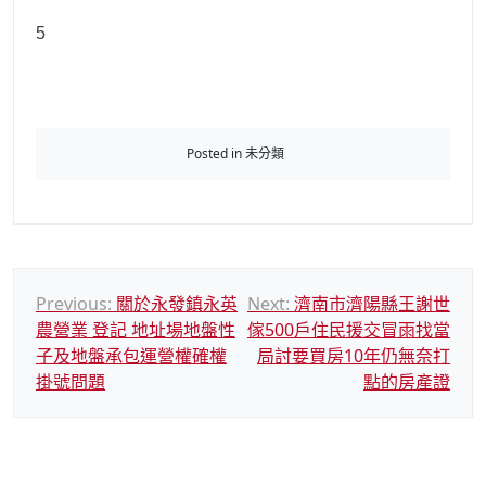
5
Posted in 未分類
文
Previous:
關於永發鎮永英
Next:
濟南市濟陽縣王謝世
農營業 登記 地址場地盤性
傢500戶住民援交冒雨找當
章
子及地盤承包運營權確權
局討要買房10年仍無奈打
導
掛號問題
點的房產證
覽