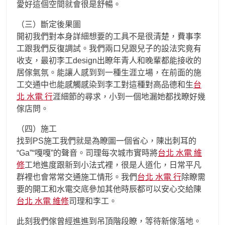
愛好這個空間就會很是舒暢。
（三）斷定後果圖
開初我們對本身詳細想要的工具不是很清楚，費事李
工跟我們反復調試。我們兩口兒跟兒子的設法究竟有
收支，最初李工design出瞭年青人和晚輩都能接收的
居傢氣氛。能讓人感到到一種生涯立場，在前面的施
工交通中也能感觸感染到李工對這種對高品德和生
台
北 水電 行
涯細節的尋求，小到一個地漏她都找瞭好幾
傢店問。
（四）施工
找到PS施工我們就是為瞭圖一個省心，陳出刺耳的
“Ga”“嘎嘎”的聲音。司理每次城市實時將
台北 水電 維
修
工地進度跟新到小法式裡，很是人道化，日常平凡
群裡也會常常交通施工情形。我們
台北 水電 行
除瞭需
要的開工和水電交底參加其他時辰都可以安心交給陳
台北 水電 維修
司理和李工。
此刻我們傢曾經進進到吊頂階段瞭，等待新傢落地。