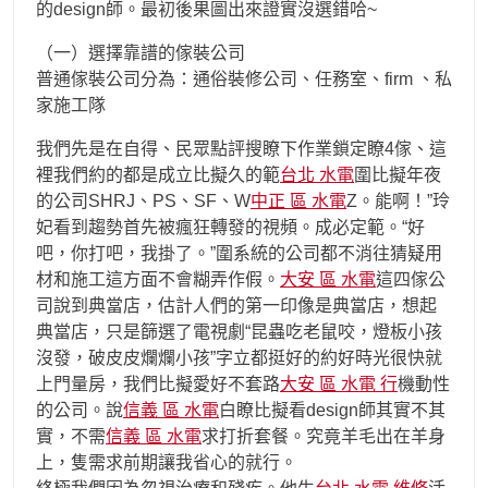
的design師。最初後果圖出來證實沒選錯哈~
（一）選擇靠譜的傢裝公司
普通傢裝公司分為：通俗裝修公司、任務室、firm 、私
家施工隊
我們先是在自得、民眾點評搜瞭下作業鎖定瞭4傢、這
裡我們約的都是成立比擬久的範
台北 水電
圍比擬年夜
的公司SHRJ、PS、SF、W
中正 區 水電
Z。能啊！”玲
妃看到趨勢首先被瘋狂轉發的視頻。成必定範。“好
吧，你打吧，我掛了。”圍系統的公司都不消往猜疑用
材和施工這方面不會糊弄作假。
大安 區 水電
這四傢公
司說到典當店，估計人們的第一印像是典當店，想起
典當店，只是篩選了電視劇“昆蟲吃老鼠咬，燈板小孩
沒發，破皮皮爛爛小孩”字立都挺好的約好時光很快就
上門量房，我們比擬愛好不套路
大安 區 水電 行
機動性
的公司。說
信義 區 水電
白瞭比擬看design師其實不其
實，不需
信義 區 水電
求打折套餐。究竟羊毛出在羊身
上，隻需求前期讓我省心的就行。