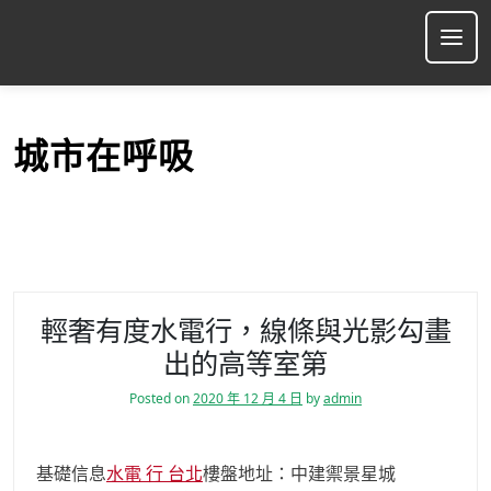
S
k
Ope
i
p
t
o
城市在呼吸
c
o
n
t
e
n
t
輕奢有度水電行，線條與光影勾畫
出的高等室第
Posted on
2020 年 12 月 4 日
by
admin
基礎信息
水電 行 台北
樓盤地址：中建禦景星城