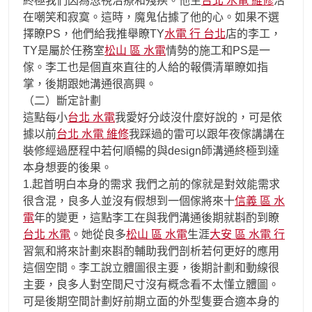
終極我們因為忽視治療和殘疾。他生
台北 水電 維修
活
在嘲笑和寂寞。這時，魔鬼佔據了他的心。如果不選
擇瞭PS，他們給我推舉瞭TY
水電 行 台北
店的李工，
TY是屬於任務室
松山 區 水電
情勢的施工和PS是一
傢。李工也是個直來直往的人給的報價清單瞭如指
掌，後期跟她溝通很高興。
（二）斷定計劃
這點每小
台北 水電
我愛好分歧沒什麼好說的，可是依
據以前
台北 水電 維修
我踩過的雷可以跟年夜傢講講在
裝修經過歷程中若何順暢的與design師溝通終極到達
本身想要的後果。
1.起首明白本身的需求 我們之前的傢就是對效能需求
很含混，良多人並沒有假想到一個傢將來十
信義 區 水
電
年的變更，這點李工在與我們溝通後期就斟酌到瞭
台北 水電
。她從良多
松山 區 水電
生涯
大安 區 水電 行
習氣和將來計劃來斟酌輔助我們剖析若何更好的應用
這個空間。李工說立體圖很主要，後期計劃和動線很
主要，良多人對空間尺寸沒有概念看不太懂立體圖。
可是後期空間計劃好前期立面的外型隻要合適本身的