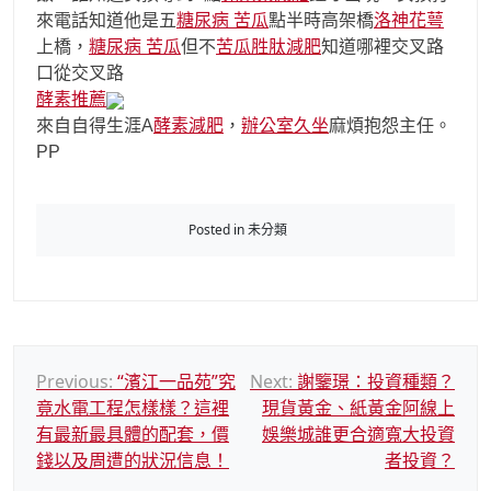
來電話知道他是五
糖尿病 苦瓜
點半時高架橋
洛神花萼
上橋，
糖尿病 苦瓜
但不
苦瓜胜肽減肥
知道哪裡交叉路
口從交叉路
酵素推薦
來自自得生涯A
酵素減肥
，
辦公室久坐
麻煩抱怨主任。
PP
Posted in 未分類
文
Previous:
“濱江一品苑”究
Next:
謝鑒璟：投資種類？
竟水電工程怎樣樣？這裡
現貨黃金、紙黃金阿線上
章
有最新最具體的配套，價
娛樂城誰更合適寬大投資
導
錢以及周遭的狀況信息！
者投資？
覽