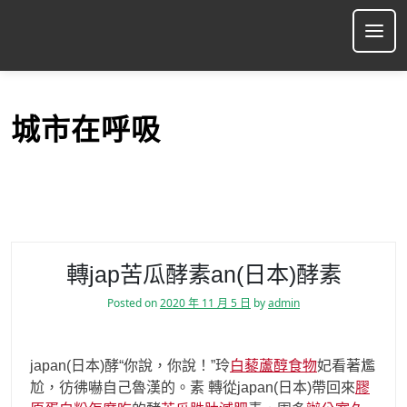
S
k
Ope
i
p
t
o
城市在呼吸
c
o
n
t
e
n
t
轉jap苦瓜酵素an(日本)酵素
Posted on
2020 年 11 月 5 日
by
admin
japan(日本)酵“你說，你說！”玲
白藜蘆醇食物
妃看著尷
尬，彷彿嚇自己魯漢的。素 轉從japan(日本)帶回來
膠