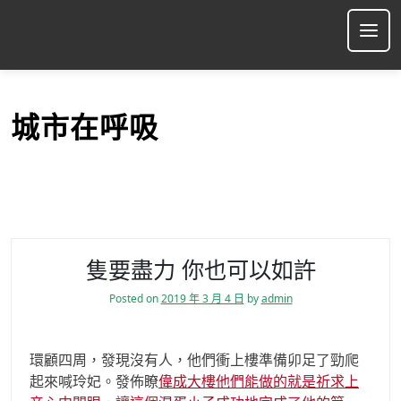
S
k
Ope
i
p
t
o
城市在呼吸
c
o
n
t
e
n
t
隻要盡力 你也可以如許
Posted on
2019 年 3 月 4 日
by
admin
環顧四周，發現沒有人，他們衝上樓準備卯足了勁爬
起來喊玲妃。發佈瞭
偉成大樓他們能做的就是祈求上