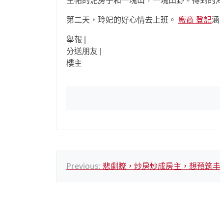
主帖的泥房子和一塊山，一塊田野。得到的
第二天，玲妃的好心情去上班。
廠商 登記
涵
舉報 |
分送朋友 |
樓主
文
Previous:
悲劇瞭，炒房炒成房主，想預筑
章
導