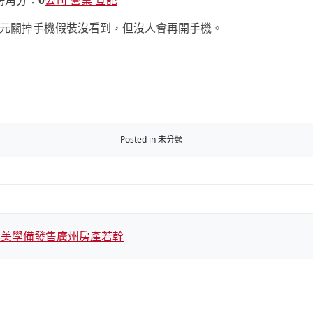
海角分：
0
公司 營業 登記
元關掉手機假裝沒看到，但沒人會再開手機。
Posted in 未分類
丰美學備發售廣州房產若幹