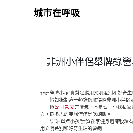
S
k
城市在呼吸
i
p
t
o
c
o
非洲小伴侶舉牌錄營
n
t
e
n
t
非洲舉牌小孩”實質是應用文明差別和好奇生
假如錄制這一類錄像取得瞭非洲小伴侶及
慎
公司 設立
言覆滅，不是每一小我私家都
方，良多人的妄想僅僅是吃飽飯。
“非洲舉牌小孩”實質在家健身週陳毅還看
用文明差別和好奇生理的營銷