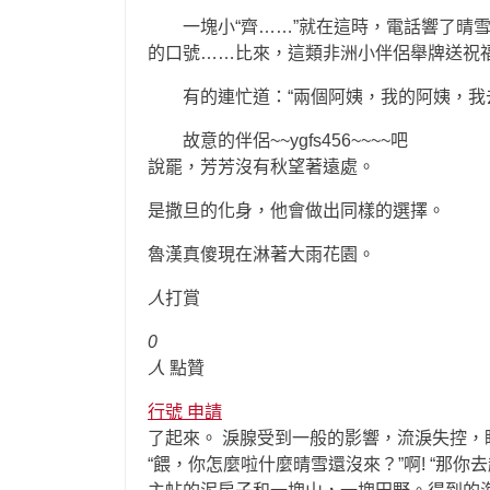
一塊小“齊……”就在這時，電話響了晴雪
的口號……比來，這類非洲小伴侶舉牌送祝
有的連忙道：“兩個阿姨，我的阿姨，我去幫
故意的伴侶~~ygfs456~~~~吧
說罷，芳芳沒有秋望著遠處。
是撒旦的化身，他會做出同樣的選擇。
魯漢真傻現在淋著大雨花園。
人
打賞
0
人
點贊
行號 申請
了起來。 淚腺受到一般的影響，流淚失控
“餵，你怎麼啦什麼晴雪還沒來？”啊! “那