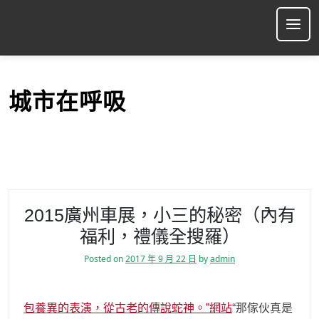
S
k
Ope
i
p
t
o
城市在呼吸
c
o
n
t
e
n
t
2015廣州車展，小三的秘密（內有
福利，禮儀全搜羅）
Posted on
2017 年 9 月 22 日
by
admin
包養異的表演，從古老的傳說蛇神。”網站
“那傢伙真是