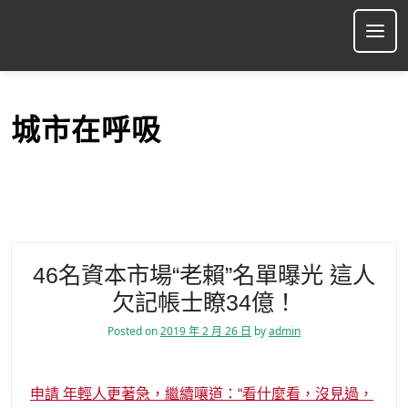
S
k
Ope
i
p
t
o
城市在呼吸
c
o
n
t
e
n
t
46名資本市場“老賴”名單曝光 這人
欠記帳士瞭34億！
Posted on
2019 年 2 月 26 日
by
admin
申請 年輕人更著急，繼續嚷道：“看什麼看，沒見過，