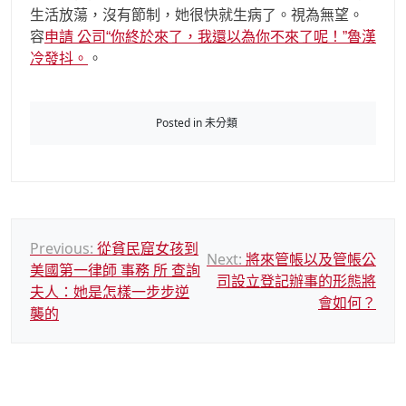
生活放蕩，沒有節制，她很快就生病了。視為無望。
容
申請 公司“你終於來了，我還以為你不來了呢！”魯漢
冷發抖。
。
Posted in 未分類
文
Previous:
從貧民窟女孩到
Next:
將來管帳以及管帳公
美國第一律師 事務 所 查詢
章
司設立登記辦事的形態將
夫人：她是怎樣一步步逆
導
會如何？
襲的
覽