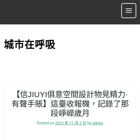
S
k
Ope
i
p
t
o
城市在呼吸
c
o
n
t
e
n
t
【信JIUYI俱意空間設計物見精力·
有聲手賬】這臺收報機，記錄了那
段崢嶸歲月
Posted on
2025 年 11 月 2 日
by
admin