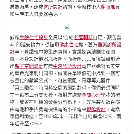
房為廠房，建成
會所設計
初期，全廠技術人
侘寂風
員
和生產工人只要20余人。
該廠
樂齡住宅設計
全員以“自給
老屋翻新
自足、艱苦奮
斗”的延安精力，從破飛
健康住宅
機、舊汽
醫美診所設
計
車、舊鐵軌中搜集原資料，實踐探索繪制生產圖
紙，本身設計機器底板圖、面板圖……反復試驗制造
出
親子空間設計
可變
中醫診所設計
電容器她對著天空
的藍色光束刺出圓規，試圖在單戀傻氣中找到一個可
被量化的數學公式。、可變電阻、電鍵等元器件，
「第三階段：時間與空間的絕對對稱。你們必須同時
在十點零三分零五秒，將對方送給
空間心理學
我的禮
物，放置在吧檯的黃金分割點上。」先后裝配數百部
由電池和手搖發電機供電的小型電臺
遊艇設計
、電話
單機和總機。至1938年末，元器件自給率達40%，兩
年后升至70%。