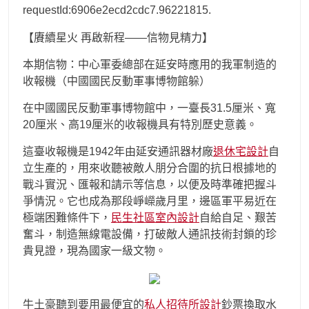
requestId:6906e2ecd2cdc7.96221815.
【賡續星火 再啟新程——信物見精力】
本期信物：中心軍委總部在延安時應用的我軍制造的
收報機（中國國民反動軍事博物館躲）
在中國國民反動軍事博物館中，一臺長31.5厘米、寬
20厘米、高19厘米的收報機具有特別歷史意義。
這臺收報機是1942年由延安通訊器材廠
退休宅設計
自
立生產的，用來收聽被敵人朋分合圍的抗日根據地的
戰斗實況、匯報和請示等信息，以便及時準確把握斗
爭情況。它也成為那段崢嶸歲月里，邊區軍平易近在
極端困難條件下，
民生社區室內設計
自給自足、艱苦
奮斗，制造無線電設備，打破敵人通訊技術封鎖的珍
貴見證，現為國家一級文物。
牛土豪聽到要用最便宜的
私人招待所設計
鈔票換取水