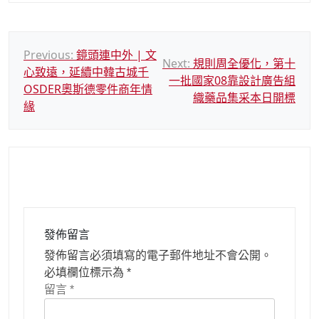
文
Previous:
鏡頭連中外 | 文
Next:
規則周全優化，第十
心致遠，延續中韓古城千
章
一批國家08靠設計廣告組
OSDER奧斯德零件商年情
導
織藥品集采本日開標
緣
覽
發佈留言
發佈留言必須填寫的電子郵件地址不會公開。
必填欄位標示為
*
留言
*