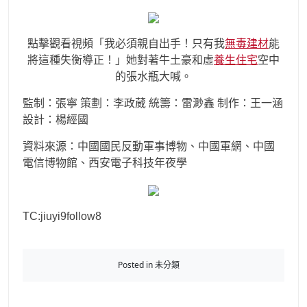
點擊觀看視頻「我必須親自出手！只有我
無毒建材
能
將這種失衡導正！」她對著牛土豪和虛
養生住宅
空中
的張水瓶大喊。
監制：張寧 策劃：李政葳 統籌：雷渺鑫 制作：王一涵
設計：楊經國
資料來源：中國國民反動軍事博物、中國軍網、中國
電信博物館、西安電子科技年夜學
TC:jiuyi9follow8
Posted in 未分類