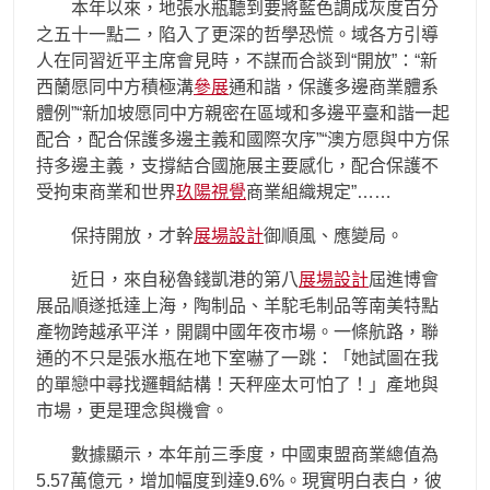
本年以來，地張水瓶聽到要將藍色調成灰度百分
之五十一點二，陷入了更深的哲學恐慌。域各方引導
人在同習近平主席會見時，不謀而合談到“開放”：“新
西蘭愿同中方積極溝
參展
通和諧，保護多邊商業體系
體例”“新加坡愿同中方親密在區域和多邊平臺和諧一起
配合，配合保護多邊主義和國際次序”“澳方愿與中方保
持多邊主義，支撐結合國施展主要感化，配合保護不
受拘束商業和世界
玖陽視覺
商業組織規定”……
保持開放，才幹
展場設計
御順風、應變局。
近日，來自秘魯錢凱港的第八
展場設計
屆進博會
展品順遂抵達上海，陶制品、羊駝毛制品等南美特點
產物跨越承平洋，開闢中國年夜市場。一條航路，聯
通的不只是張水瓶在地下室嚇了一跳：「她試圖在我
的單戀中尋找邏輯結構！天秤座太可怕了！」產地與
市場，更是理念與機會。
數據顯示，本年前三季度，中國東盟商業總值為
5.57萬億元，增加幅度到達9.6%。現實明白表白，彼