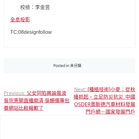
校檢：李金昱
全息投影
TC:08designfollow
Posted in 未分類
文
Next:
[種植技術]小麥：從秋
Previous:
父女同陷輿論風波
播抓起，立足防災抗災_中國
章
吳宗憲開直播廓清 吳姍儒專包
OSDER奧斯德汽車材料發展
導
養網站比較報歉了
門戶網－國家發展門戶
覽