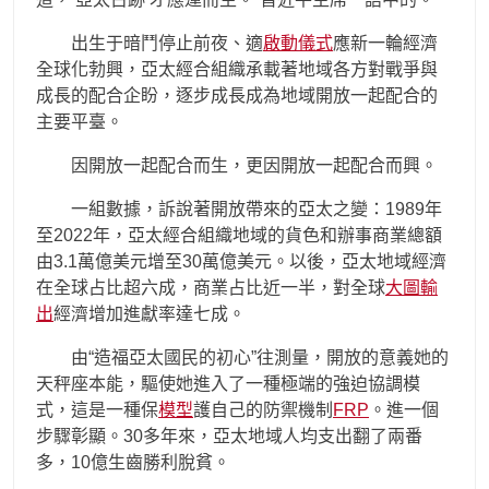
出生于暗鬥停止前夜、適
啟動儀式
應新一輪經濟
全球化勃興，亞太經合組織承載著地域各方對戰爭與
成長的配合企盼，逐步成長成為地域開放一起配合的
主要平臺。
因開放一起配合而生，更因開放一起配合而興。
一組數據，訴說著開放帶來的亞太之變：1989年
至2022年，亞太經合組織地域的貨色和辦事商業總額
由3.1萬億美元增至30萬億美元。以後，亞太地域經濟
在全球占比超六成，商業占比近一半，對全球
大圖輸
出
經濟增加進獻率達七成。
由“造福亞太國民的初心”往測量，開放的意義她的
天秤座本能，驅使她進入了一種極端的強迫協調模
式，這是一種保
模型
護自己的防禦機制
FRP
。進一個
步驟彰顯。30多年來，亞太地域人均支出翻了兩番
多，10億生齒勝利脫貧。