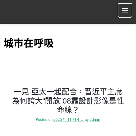
S
k
Ope
i
p
t
o
城市在呼吸
c
o
n
t
e
n
t
一見·亞太一起配合，習近平主席
為何誇大“開放”08靠設計影像是性
命線？
Posted on
2025 年 11 月 4 日
by
admin