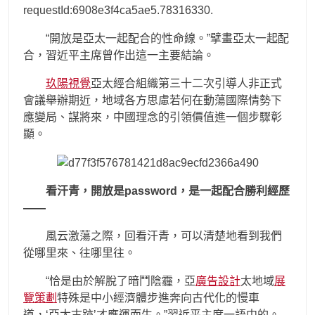
requestId:6908e3f4ca5ae5.78316330.
“開放是亞太一起配合的性命線。”擘畫亞太一起配
合，習近平主席曾作出這一主要結論。
玖陽視覺
亞太經合組織第三十二次引導人非正式
會議舉辦期近，地域各方思慮若何在動蕩國際情勢下
應變局、謀將來，中國理念的引領價值進一個步驟彰
顯。
看汗青，開放是password，是一起配合勝利經歷
——
風云激蕩之際，回看汗青，可以清楚地看到我們
從哪里來、往哪里往。
“恰是由於解脫了暗鬥陰霾，亞
廣告設計
太地域
展
覽策劃
特殊是中小經濟體步進奔向古代化的慢車
道，‘亞太古跡’才應運而生。”習近平主席一語中的。