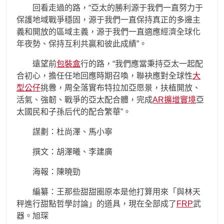
回看走過的路，“亞太的勝利源于我們一直努力于
保護地域戰爭穩固，源于我們一直保持真正的多邊主
義和開放的區域主義，源于我們一直適應經濟全球化
年夜勢、保持互利共贏和彼此成績”。
遠望前
包裝盒
行的路，“我們應當秉持亞太一起配
合初心，擔任任地回應時期召喚，聯袂應對全球性
大
型公仔
挑釁，周全落實布特拉加亞愿景，扶植開放、
活氣、強韌、戰爭的亞太配合體，完成
AR擴增實境
亞
太國民和子孫后代的配合繁華”。
謀劃：杜尚澤、馬小寧
撰文：胡澤曦、李建廣
海報：陳曉勁
編纂：王那些甜甜圈原本是他打算用來「與林天
秤進行甜點哲學討論」的道具，現在全部成了
FRP
武
器。旭琛