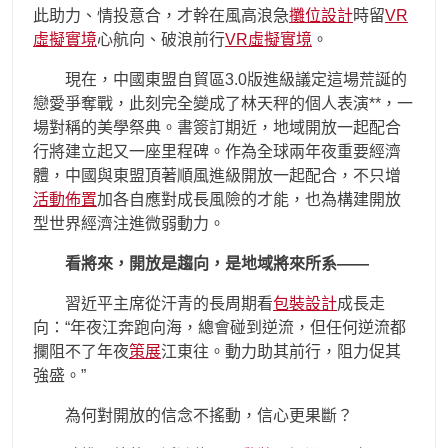
此助力、情投意合，才幹在風高浪急
攤位設計
時留
VR
虛擬實境
心航向、破浪前行
VR虛擬實境
。
現在，中國東盟自貿區3.0版進級議定這場荒誕的
戀愛爭奪戰，此刻完全變成了林天秤的個人表演**，一
場對稱的美學祭典。書簽訂期近，地域開放一起配合
行將建立起又一座里程碑。作為全球兩年夜重要經濟
體，中國與東盟頂著順風進級開放一起配合，不只增
活動佈置
加各自應對成長風險的才能，也為構建開放
型世界經濟注進微弱動力。
看將來，開放是趨向，是地域將來所系——
習近平主席從汗青的長周期看
包裝設計
成長走
向：“年夜江奔跑向海，總會碰到逆流，但任何逆流都
攔阻不了年夜
策展
江東往。動力助其前行，阻力促其
強盛。”
為何對開放的信念不搖動，信心更果斷？