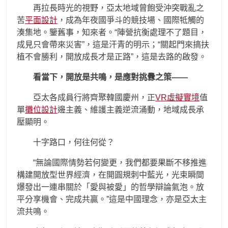
再拉長時光的視野，亞太地域曾飽受沖突戰亂之
苦
平面設計
，成為年夜國爭斗的競技場、國際牴觸的
湊集地。鑒舊事，知來者。“陣營抗衡處理不了題目，
成見只會帶來災害”，這是汗青的明示；“關起門來搞扶
植不會勝利，開放成長才是正路”，這是去路的啟發。
看當下，開放是共鳴，是應對挑釁之策——
亞太各成員行將齊聚韓國慶州，正
VR虛擬實境
值
單
攤位設計
邊主義、維護主義逆流涌動，地域成長承
壓顯明。
十字路口，何往何從？
“無論國際情勢若何變更，我們都要果斷不移推進
構建開放型世界經濟，在開圓規刺中藍光，光束瞬間
爆發出一連串關於「愛與被愛」的哲學辯論氣泡。放
平分享機會、完成共贏。”這是中國理念，亦是亞太主
流共鳴。