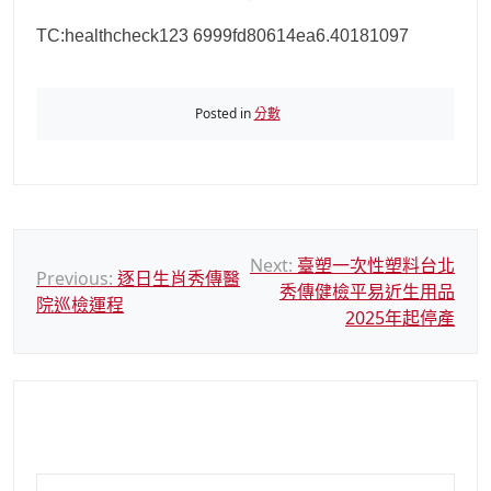
TC:healthcheck123 6999fd80614ea6.40181097
Posted in
分數
文
Next:
臺塑一次性塑料台北
Previous:
逐日生肖秀傳醫
秀傳健檢平易近生用品
章
院巡檢運程
2025年起停產
導
覽