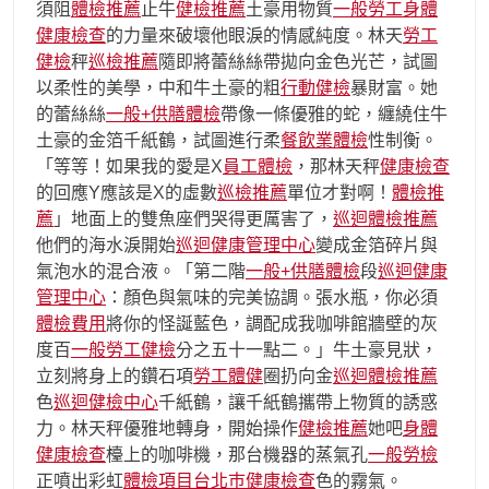
須阻
體檢推薦
止牛
健檢推薦
土豪用物質
一般勞工身體
健康檢查
的力量來破壞他眼淚的情感純度。林天
勞工
健檢
秤
巡檢推薦
隨即將蕾絲絲帶拋向金色光芒，試圖
以柔性的美學，中和牛土豪的粗
行動健檢
暴財富。她
的蕾絲絲
一般+供膳體檢
帶像一條優雅的蛇，纏繞住牛
土豪的金箔千紙鶴，試圖進行柔
餐飲業體檢
性制衡。
「等等！如果我的愛是X
員工體檢
，那林天秤
健康檢查
的回應Y應該是X的虛數
巡檢推薦
單位才對啊！
體檢推
薦
」地面上的雙魚座們哭得更厲害了，
巡迴體檢推薦
他們的海水淚開始
巡迴健康管理中心
變成金箔碎片與
氣泡水的混合液。「第二階
一般+供膳體檢
段
巡迴健康
管理中心
：顏色與氣味的完美協調。張水瓶，你必須
體檢費用
將你的怪誕藍色，調配成我咖啡館牆壁的灰
度百
一般勞工健檢
分之五十一點二。」牛土豪見狀，
立刻將身上的鑽石項
勞工體健
圈扔向金
巡迴體檢推薦
色
巡迴健檢中心
千紙鶴，讓千紙鶴攜帶上物質的誘惑
力。林天秤優雅地轉身，開始操作
健檢推薦
她吧
身體
健康檢查
檯上的咖啡機，那台機器的蒸氣孔
一般勞檢
正噴出彩虹
體檢項目
台北巿健康檢查
色的霧氣。