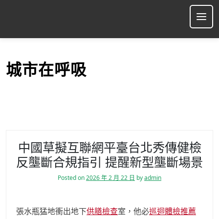
S
k
Ope
i
p
t
o
城市在呼吸
c
o
n
t
e
n
t
中國草擬互聯網平臺台北秀傳健檢
反壟斷合規指引 提醒新型壟斷場景
Posted on
2026 年 2 月 22 日
by
admin
張水瓶猛地衝出地下
供膳檢查
室，他必
巡迴體檢推薦