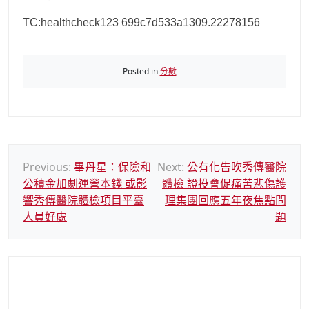
TC:healthcheck123 699c7d533a1309.22278156
Posted in
分數
文
Previous:
畢丹星：保險和
Next:
公有化告吹秀傳醫院
公積金加劇運營本錢 或影
體檢 證投會促痛苦悲傷護
章
響秀傳醫院體檢項目平臺
理集團回應五年夜焦點問
導
人員好處
題
覽