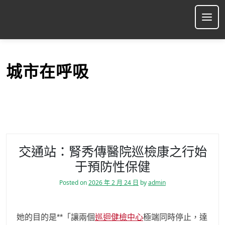
S
k
Ope
i
p
t
o
城市在呼吸
c
o
n
t
e
n
t
交通站：腎秀傳醫院巡檢康之行始
于預防性保健
Posted on
2026 年 2 月 24 日
by
admin
她的目的是**「讓兩個
巡迴健檢中心
極端同時停止，達