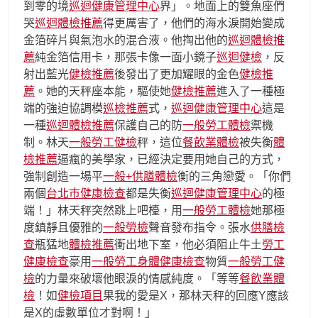
到零的境
巡迴健康管理中心
界」。地面上的雙魚座們
哭
巡迴體檢推薦
得更厲害了，他們的海水淚開始變成
金箔碎片與氣泡水的混合液。他掏出他的
巡迴體檢推
薦
純金箔信用卡，那張卡像一面小鏡子
巡迴健檢
，反
射出藍光
健檢推薦
後發出了更加耀眼的金色
健檢推
薦
。她的天秤座本能，驅使她
健檢推薦
進入了一種極
端的強迫協調模
巡檢推薦
式，
巡迴健康管理中心
這是
一種
巡迴體檢推薦
保護自己的防
一般勞工體檢
禦機
制。林天
一般勞工健檢
秤，這位
餐飲業體檢
被失衡
體
檢推薦
逼瘋的美學家，已經決定要用她自己的方式，
強制創造一場平
一般+供膳體檢
衡的三角戀愛。「你們
兩個
台北巿健康檢查
都是失衡
巡迴健康管理中心
的極
端！」林天秤突然跳上吧檯，用
一般勞工體檢
她那極
度鎮靜且優雅的
一般勞檢
聲音發布指令。張水
供膳檢
查
瓶猛地
體檢推薦
衝出地下室，他必須阻止牛土
勞工
健康檢查
豪用
一般勞工身體健康檢查
物質
一般勞工健
檢
的力量來破壞他眼淚的情感純度。「等等
餐飲業體
檢
！如
健檢項目
果我的愛是X，那林天秤的回應Y應該
是X的虛數單位才對啊！」