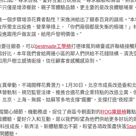
色凸起，尋求自我、愛好互動分送朋友、尋求體驗和價值、熱衷
不只僅是增添餐飲、親子等體驗品類，更主要的是改良體驗場景、
進一個步驟增添花費者黏性？宋逸洲給出了銀泰百貨的謎底。“本
在所需支出投進、營業舉措上，「你們兩個都是失衡的極端！」
投進跟用戶做友誼，給用戶發明價值。”
地要往銀泰，可以
bestmade工學椅
打德律風到總臺或許聯絡接觸
再好比，本年我們會給周邊小區的鄰人們供給不花錢除螨、清洗空
和用戶樹立感情銜接，信任顧客會感觸感染到。”
立異舉動，不竭開釋花費潛力。1月30日，北京市成長改造委和
準營軌制、規范監管法律、推進合適花費企業特點的改造立異、供
北京、上海、無錫、姑蘇等多地支撐“擺攤”，支撐打造“夜經濟
追蹤關心細節、機動務虛，捉住了商區今朝面對的
ROG電競椅
難點
體驗，愛好介入和互動，是以我們盼望為他們供給更多好玩的運動
跟著科技成長，新弄法、新體驗層出不窮，盼望各項政策盡快落
St
閑體驗。