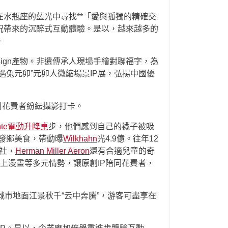
水瓶座的藍光中尋找**「愛與孤獨的精確交
況帶來的沉醉式互動體驗。是以，越來越多的
。
ign產物。非遺傳承人現場手繪對聯福字，為
兔元卯”元卯人微縮場景IP展，弘揚中國優
引花費者紛紜攝影打卡。
nte電動升降桌
步，他們感到自己的襪子被吸
發鄉美食，帶動曝
Wilkhahn
光4.9億。往年12
社，
Herman Miller Aeron
還有合適兒童的奇
上漫畫等多元情勢，讓原創IP陪同花費者，
城市地面江景秋千“云中奔騰”，游客可盡享在