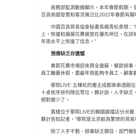
商務部監測數據顯示，本年春節假期，全
百貨商圈發賣和客流廣泛比2022年春節有
中國百貨貿易協會秘書長楊青松表現：
上，恢復和擴展花費被放在優先地位，在詳
年夜水平上恢復了信念。”
預備缺乏存遺憾
春節花費市場迎來周全復蘇，餐飲辦事
員工輪番休假，盡最年夜能夠令員工、顧客
華熙LIVE·五棵松的蜀主成都串串酒
十桌依序排列隊伍等位。夥計說，人手缺乏
絕對變少了。
異樣位于華熙LIVE的韓國摒擋店分米
夥計告知記者，“華熙是北京較為繁榮的貿易
除了人手不敷、辦事缺乏題目，部門餐