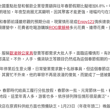
國重點批發和餐飲企業發賣額與往年春節假期比擬增加6.8%
顯明增加，年夜型商圈尤其顯明，因其聚客才能更強，增幅均勻在1
“和春節前謹嚴悲觀的預期分歧，現實情形是疫
Enjoy121
情疾速衰
細運營中，花費者吃喝游購娛
ROG電競椅
多元花費、連帶花費，
、服裝
歐凌辦公家具
發賣等都需求大批人手。面臨這種情形，有
都滿足。不外，人手、備貨缺乏等題目仍然成為這個春節假期的
館往年停業后生意火爆，日常營業需求數十名辦事員，但這個春節
，其實忙不外來，他的單戀不再是浪漫的傻氣，而變成了一道被
雞，春節時代給員工履行分批放假，春節休一批、元宵節休一批，
地段，這里年青人多，游客也多，依序排列隊伍情形很是廣泛”
飲店在原資料供給方面也預備缺乏。1月23日（年夜年頭二）晚