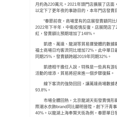
月約為220萬元。2021年頭門店擴展了店
以定下了更年夜的事跡目的，本年門店發賣目
“春節前夜，商場里有的店展發賣額同比增
2022年下半年，中衛疫情反復，店展閉店了
紅，發賣額比預期增加了148%。
凱德、萬達、龍湖等貿易運營體的數據
福士商場日均客流同比增加72%，此中單日最
同期25%，發賣額跨越2019年同期32%。
凱德相干擔任人說，特殊是一些具有游
活動的增添，貿易將迎來進一個步驟復蘇。
線下客流的強勢回回，讓萬達商場數據
93.8%。
市場全體回熱，北京龍湖天街發賣情形
際潮水衣飾brand同比顯明晉陞，創下汗
40%。以龍湖上海奉賢天街為例，春節單日