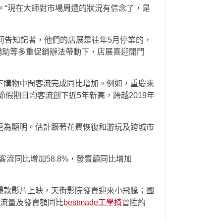
賣。“現在大師對市場周遭的狀況有信念了，是
韓莉告知記者，他們的店展是往年5月停業的，
補助等多重促銷辦法帶動下，店展喜迎開門
下購物中間客流完成同比增加。例如，重慶來
節假期日均客流創下近5年新高，跨越2019年
更為顯明。估計跟著花費恢復和游玩及跨城市
客流同比增加58.8%，發賣額同比增加
爆款影片上映，天街影院發賣迎來小飛騰；國
客流量及發賣額同比
bestmade工學椅
晉陞約