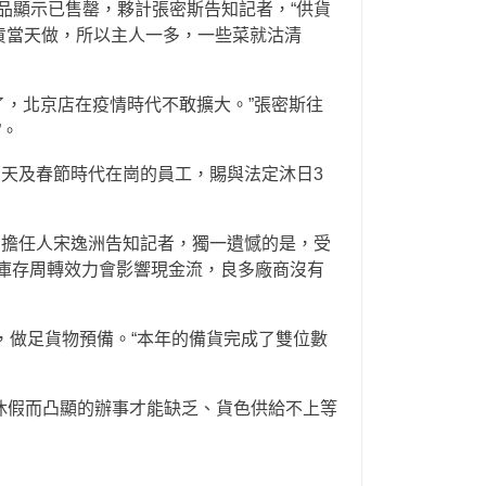
品顯示已售罄，夥計張密斯告知記者，“供貨
貨當天做，所以主人一多，一些菜就沽清
了，北京店在疫情時代不敢擴大。”張密斯往
”。
當天及春節時代在崗的員工，賜與法定沐日3
部擔任人宋逸洲告知記者，獨一遺憾的是，受
的庫存周轉效力會影響現金流，良多廠商沒有
，做足貨物預備。“本年的備貨完成了雙位數
休假而凸顯的辦事才能缺乏、貨色供給不上等