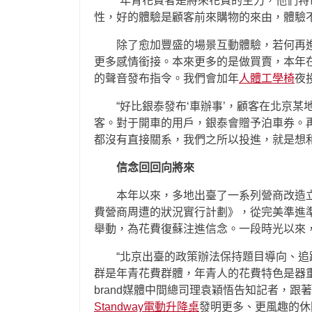
“年青花費者是將來花費的主力，他們特
性，好的體驗是顧客前來購物的來由，體驗
除了愈加豐盛的場景互動體驗，若何再
更多感情銜接。本來更多的是做買賣，本年
的聲音發布指令。我們會加年
人體工學椅
夜
“好比銀泰發布‘車辦事’，顧客在北京某
客。對于開車的用戶，銀泰會贈予泊車券。
都沒有直接關系，我們之所以投進，就是想
信念回回向將來
本年以來，多地出臺了一系列營商改造
費營商周遭的狀況實行計劃》，從完美準進
舉動，為花費復蘇注進信念。一段時光以來，
“北京出臺的政策辦法保持題目導向、
群是年青花費群體，年青人的花費特色是器重
brand媒體中間總司理袁穎悟告知記者，
Standway電動升降桌
發明更多、更風趣的休