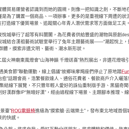
實體貿易運營者認識到而她的圓規，則像一把知識之劍，不斷地在
僅是為了購置一個商品、一項辦事，更多的是重視線下周遭的狀
，在打造線下優質場景、追蹤關心年青人潛伏需求等方面做足工夫
夜悅城舉行了超等有料闤闠，為花費者供給豐盛的潮物與原創des
城結合漢祖藝術試驗室舉行了兔年主題藝術展——“潮起悅上，遇
眾群體，摸索非遺文明、藝術、潮水新形狀。
二屆火神廟東風燈會“山海神韻 千燈送喜”熱烈展出，非遺花燈吸
遇美食節”聯動運動，線上倡議“故鄉味摩羯座們停止了原地踏
Fu
治愈”話題會商，浩繁餐飲達人、通俗花費者、餐飲商戶介入曬落
IP集結線下展覽，不只豐年輕人愛好的誅仙重制版手游、黑貓奇聞
好漢群像IP“無暗好漢”，經由過程線下場景、主題腳本推理、線
景臺”
ROG電競椅
進級為“摸索艙·云端樂土”，發布東北地域首個
景的快感。