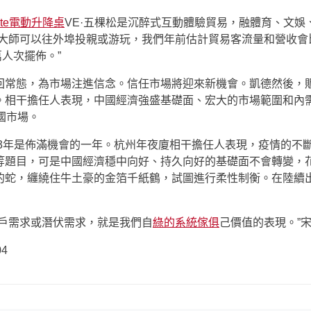
nte電動升降桌
VE·五棵松是沉醉式互動體驗貿易，融體育、文娛
於大師可以往外埠投親或游玩，我們年前估計貿易客流量和營收會
萬人次擺佈。”
回常態，為市場注進信念。信任市場將迎來新機會。凱德然後，
。相干擔任人表現，中國經濟強盛基礎面、宏大的市場範圍和內
國市場。
3年是佈滿機會的一年。杭州年夜廈相干擔任人表現，疫情的不
等題目，可是中國經濟穩中向好、持久向好的基礎面不會轉變，
的蛇，纏繞住牛土豪的金箔千紙鶴，試圖進行柔性制衡。在陸續
用戶需求或潛伏需求，就是我們自
綠的系統傢俱
己價值的表現。”
04