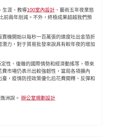
、生涯、教導
100室內設計
、藝術五年夜業態
比前兩年削減。不外，終極成果超越我們預
販賣機開始以每秒一百萬張的速度吐出金箔折
需潛力，對于貿易批發來說具有較年夜的增加
斷定性、復雜的國際情勢和經濟動搖等，帶來
花費市場仍表示出較強韌性，當局各項擴內
出臺，疫情防控政策優化后花費開釋、反彈和
宋逸洲說。
辦公室規劃設計