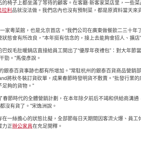
伍的椅子上都坐滿了等待的顧客。在客廳·新客家菜店里，一些菜
n法拉利
品就沒法做。我們店內也沒有預制菜，都是原資料當天來
業的一家粵菜館，也是北京首店。“我們公司在廣東做餐飲二三十年
狀態會有所改良，“本年挺有信念的，接上去能夠會招人、擴店
巴奴毛肚暖鍋店直接給員工開出了“優厚年夜禮包”：對大年節
干勁。”馬俊彥說。
國的銀泰百貨事跡也都有所增加。”常駐杭州的銀泰百貨商品營銷
rand將秋冬裝訂貨砍單，成果春節時發明貨不敷賣。“批發行業
足夠的貨物。”
定了春節時代的全體營銷計劃，在本年除夕前后不竭和供給商溝通
倉都沒有貨了。”宋逸洲說。
存在一絲擔心的狀態比擬，全部節每日天期間因客流火爆、員工
置力正
辦公家具
在充足開釋。