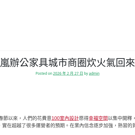
嵐辦公家具城市商圈炊火氣回來
Posted on
2026 年 2 月 27 日
by
admin
。春節以來，人們的花費意
100室內設計
愿得
幸福空間
以集中開釋
，實在超越了很多運營者的預期。在業內信念逐步加強，熟習的