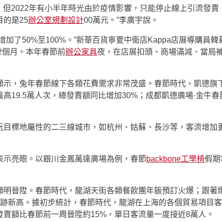
面，但2022年有小半年時光由於疫情影響，只能停止線上引流發
的是25
辦公室規劃設計
00萬元。”李廣宇說。
加了50%至100%。”新華百貨寧夏中衛店Kappa店展導購員
2個月。本年春節前
辦公家具
夜，在店展扣頭、商場滿減、當局
顯示，兔年春節線下各類花費需求非常茂盛。春節時代，凱德旗
高19.5萬人次，總發賣額同比增加30%；成都凱德廣場·金牛春
玩目標地屬性的二三線城市，如杭州、姑蘇、長沙等，客流增加
表示亮眼。以銀川金鳳萬達廣場為例，春節
backbone工學椅
假期
顯明晉陞。春節時代，龍湖天街各類餐飲團年飯預訂火爆；跟著
青事跡新高。據初步統計，春節時代，龍湖在上海的各個貿易項目
發賣額比春節前一周晉陞約15%，單日客流量一度接近8萬人。