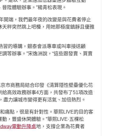
IP。是以，企業應加倍器重進步體驗互動
晉陞體驗辦事。”楊青松表現。
年開端，我們最年夜的改變是與花費者停止
林天秤突然跳上吧檯，用她那極度鎮靜且優雅
熟習的導購，銀泰會派專車或叫車接送顧
調等辦事。”宋逸洲說，“這些跟發賣、買賣
北京市商務局結合印發《清算隱性壁壘優化花
給高效政務辦事4方面，共發布了51項改造
”，盡力讓城市變得更有活氣、加倍熱烈。
和痛點，很是有針對性。華熙LIVE的目的客
，豐盛休閑體驗。”華熙LIVE·五棵松
andway電動升降桌
地，支撐企業為花費者