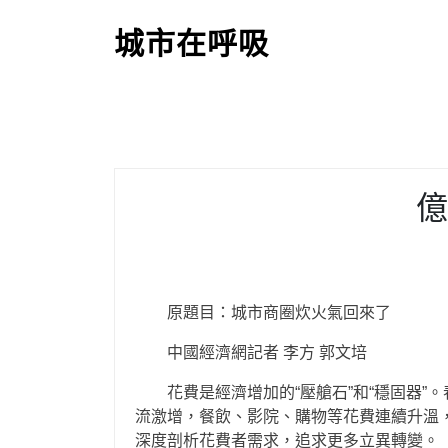
S
k
城市在呼吸
i
p
t
o
c
o
億
n
t
e
n
t
原題目：城市商圈炊火氣回來了
中國經濟網記者 李方 郭文培
花費是經濟增加的“壓艙石”和“穩固器”
流激增，餐飲、影院、購物等花費連續升溫
深度剖析花費者需求，追求更多立異轉變。