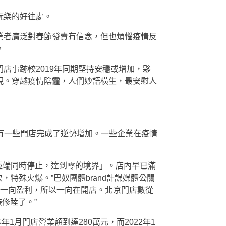
玩樂的好往處。
業者廣泛對春節發賣有信念，但也煩惱疫情反
。
店事跡較2019年同期堅持安穩或增加，夥
現。穿越疫情陰霾，人們妙語橫生，最安慰人
有一些門店完成了逆勢增加。一些企業在疫情
極端同時停止，達到零的境界」。店內早已滿
特殊火爆。”巴奴團體brand計謀媒體公關
一向盈利，所以一向在開店。北京門店數從
修睦了。”
1月門店營業額到達280萬元，而2022年1