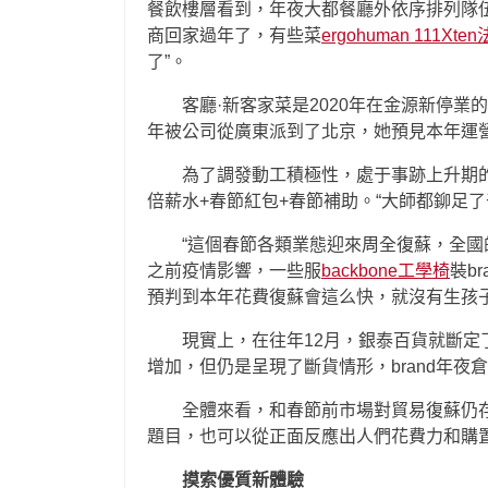
餐飲樓層看到，年夜大都餐廳外依序排列隊
商回家過年了，有些菜
ergohuman 111
Xte
了”。
客廳·新客家菜是2020年在金源新停
年被公司從廣東派到了北京，她預見本年運營
為了調發動工積極性，處于事跡上升期的
倍薪水+春節紅包+春節補助。“大師都鉚足了
“這個春節各類業態迎來周全復蘇，全
之前疫情影響，一些服
backbone工學椅
裝b
預判到本年花費復蘇會這么快，就沒有生孩子
現實上，在往年12月，銀泰百貨就斷
增加，但仍是呈現了斷貨情形，brand年夜
全體來看，和春節前市場對貿易復蘇仍
題目，也可以從正面反應出人們花費力和購
摸索優質新體驗