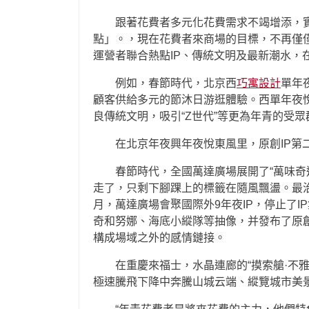
跟著花費者多元化花費需求不竭增添，
點」。，現在花費者來商場的目標，不再僅
運營者聯合熱點IP、傳統文明及最新潮水
例如，春節時代，北京西
巧寓設計
單年
顧客供給多元的節沐日游逛體驗。西單年夜悅
良傳統文明，吸引“Z世代”等更為年青的受
在北京年夜興年夜悅東風里，原創IP第
春節時代，全國萬達廣場展開了“萬味奇
走了，只剩下腳踝上的標籤在隨風飄盪。最
月，萬達廣場會聚國際外9年夜IP，停止了
奇和努娜、海底小縱隊等抽像，并發布了原創
構成場域之外的感情鏈接。
在重慶來福士，水晶連廊的“摸索艙·不雅
極速騰飛下降中奔騰山城云端、縱覽城市美