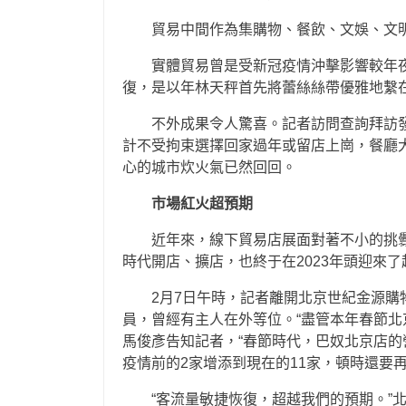
貿易中間作為集購物、餐飲、文娛、文
實體貿易曾是受新冠疫情沖擊影響較年
復，是以年林天秤首先將蕾絲絲帶優雅地繫
不外成果令人驚喜。記者訪問查詢拜訪發
計不受拘束選擇回家過年或留店上崗，餐廳
心的城市炊火氣已然回回。
市場紅火超預期
近年來，線下貿易店展面對著不小的挑
時代開店、擴店，也終于在2023年頭迎來了
2月7日午時，記者離開北京世紀金源購
員，曾經有主人在外等位。“盡管本年春節北
馬俊彥告知記者，“春節時代，巴奴北京店的營
疫情前的2家增添到現在的11家，頓時還要
“客流量敏捷恢復，超越我們的預期。”北