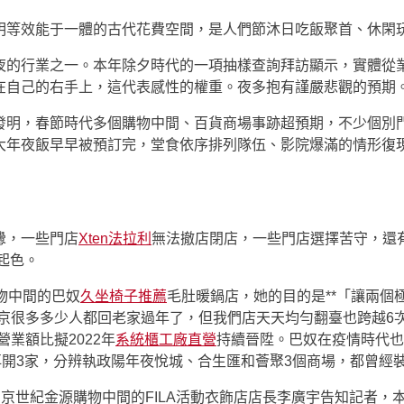
明等效能于一體的古代花費空間，是人們節沐日吃飯聚首、休閑
夜的行業之一。本年除夕時代的一項抽樣查詢拜訪顯示，實體從
在自己的右手上，這代表感性的權重。夜多抱有謹嚴悲觀的預期
明，春節時代多個購物中間、百貨商場事跡超預期，不少個別門
大年夜飯早早被預訂完，堂食依序排列隊伍、影院爆滿的情形復
釁，一些門店
Xten法拉利
無法撤店閉店，一些門店選擇苦守，還
起色。
物中間的巴奴
久坐椅子推薦
毛肚暖鍋店，她的目的是**「讓兩個
京很多多少人都回老家過年了，但我們店天天均勻翻臺也跨越6次，
業額比擬2022年
系統櫃工廠直營
持續晉陞。巴奴在疫情時代也
再開3家，分辨執政陽年夜悅城、合生匯和薈聚3個商場，都曾經裝
京世紀金源購物中間的FILA活動衣飾店店長李廣宇告知記者，本年