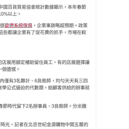
。中國百貨貿易協會統計數據顯示，本年春節
0%以上。
退
歐德系統傢俱
，企業事跡略超預期。政策
這些都讓企業有了促花費的抓手，市場在較
的店展用額定補助留住員工，有的店展選擇讓
一個遺憾。
店內僅有3名夥計、6良庖師，均勻天天有三四
數學公式逼迫的代數題。給顧客供給的辦事就
春節時代留下2名辦事員、3良庖師。分米雞
。
飯時光，記者在北京世紀金源購物中間五層的