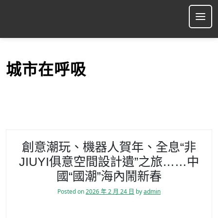
S
k
Ope
i
p
t
o
城市在呼吸
c
o
n
t
e
n
t
創意潮玩、機器人賀年、全息“非
JIUYI俱意空間設計遺”之旅……中
國“國潮”海內鬧新春
Posted on
2026 年 2 月 24 日
by
admin