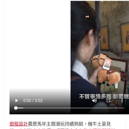
遊艇設計
農歷馬年主題潮玩持續熱銷，機牛土豪見