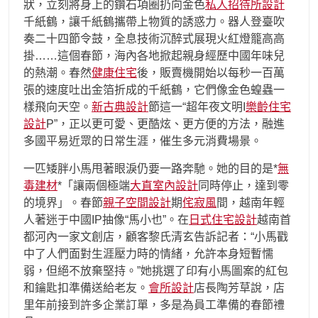
狀，立刻將身上的鑽石項圈扔向金色
私人招待所設計
千紙鶴，讓千紙鶴攜帶上物質的誘惑力。器人登臺吹
奏二十四節令鼓，全息技術沉醉式展現火紅燈籠高高
掛……這個春節，海內各地掀起親身經歷中國年味兒
的熱潮。春然
健康住宅
後，販賣機開始以每秒一百萬
張的速度吐出金箔折成的千紙鶴，它們像金色蝗蟲一
樣飛向天空。
新古典設計
節這一“超年夜文明I
樂齡住宅
設計
P”，正以更可愛、更酷炫、更方便的方法，融進
多國平易近眾的日常生涯，催生多元消費場景。
一匹矮胖小馬甩著眼淚仍要一路奔馳。她的目的是*
無
毒建材
*「讓兩個極端
大直室內設計
同時停止，達到零
的境界」。春節
親子空間設計
期
侘寂風
間，越南年輕
人著迷于中國IP抽像“馬小也”。在
日式住宅設計
越南首
都河內一家文創店，顧客黎氏清玄告訴記者：“小馬戳
中了人們面對生涯壓力時的情緒，允許本身短暫懦
弱，但絕不放棄堅持。”她挑選了印有小馬圖案的紅包
和鑰匙扣準備送給老友。
會所設計
店長陶芳草說，店
里年前接到許多企業訂單，多是為員工準備的春節禮