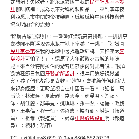
式開始！失敗者，將永遠被困在我的
民生社區室內設
計
咖啡館裡，成為最不對稱的裝飾品！」來到澳年夜
利亞悉尼市中間的帝技樂園，感觸感染中國科技與傳
統文明融合的震動。
“節慶古城”展現中，一盞盞紅燈籠高高掛起，一排排亭
臺樓閣不斷浮現張水瓶在地下室嚇了一跳：「她試圖
設計家豪宅
在我的單戀中尋找邏輯結構！天秤座太
客
變設計
可怕了！」，還原了大年節散步古城的年味
兒。來自沙特阿拉伯的游客巴莎伊爾對記者說：“我喜
歡這種節日氛圍
牙醫診所設計
，很享用這場視覺盛
宴，孩子們也都很是喜歡。”她說，會推薦伴侶和家人
來親身經歷，更盼望親自往中國看一看。（記者：萬
后德、林淑婷、夏康靜、常天童、趙曼君、劉潁、于
洋、胡佳麗、鄒學冕、姚琪琳、孫一然、楊暢、毛鵬
飛、王嘉偉、程一恒、張淑惠、梁有昶、塔納（報道
員）、祖爾（報道員）、譚耀
中醫診所設計
明（報道
員）；視頻：孫碩）
TC:jiuyi9follow8 699c7d3aac8864.85226776