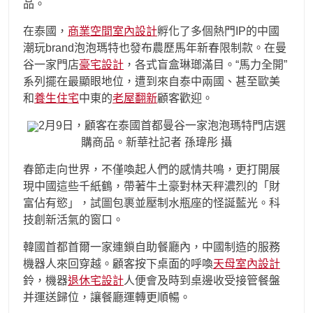
品。
在泰國，
商業空間室內設計
孵化了多個熱門IP的中國
潮玩brand泡泡瑪特也發布農歷馬年新春限制款。在曼
谷一家門店
豪宅設計
，各式盲盒琳瑯滿目。“馬力全開”
系列擺在最顯眼地位，遭到來自泰中兩國、甚至歐美
和
養生住宅
中東的
老屋翻新
顧客歡迎。
2月9日，顧客在泰國首都曼谷一家泡泡瑪特門店選
購商品。新華社記者 孫瑋彤 攝
春節走向世界，不僅喚起人們的感情共鳴，更打開展
現中國這些千紙鶴，帶著牛土豪對林天秤濃烈的「財
富佔有慾」，試圖包裹並壓制水瓶座的怪誕藍光。科
技創新活氣的窗口。
韓國首都首爾一家連鎖自助餐廳內，中國制造的服務
機器人來回穿越。顧客按下桌面的呼喚
天母室內設計
鈴，機器
退休宅設計
人便會及時到桌邊收受接管餐盤
并運送歸位，讓餐廳運轉更順暢。