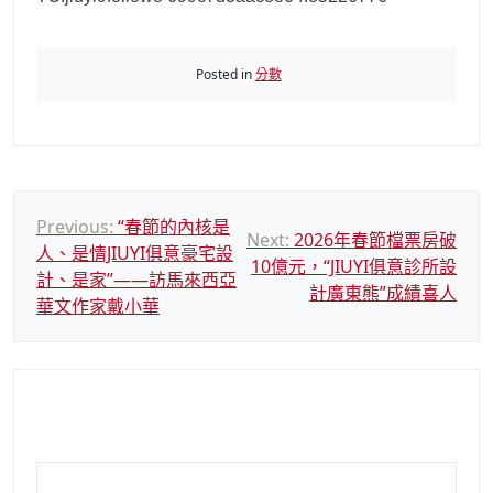
Posted in
分數
文
Previous:
“春節的內核是
Next:
2026年春節檔票房破
人、是情JIUYI俱意豪宅設
章
10億元，“JIUYI俱意診所設
計、是家”——訪馬來西亞
導
計廣東熊”成績喜人
華文作家戴小華
覽