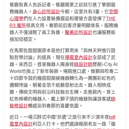
餐廳負責人告訴記者，餐廳開業之初就引進了擎朗服
務機器人。
身心診所設計
今朝，店里共有3臺，它
空間
心理學
們在人力設置裝備擺設和運營方面發揮了
THE
R3 寓所
很高文用。春節前后客流量明顯增長，服務機
器人不僅減輕了員工負擔，
醫美診所設計
也讓服務銜
接加倍穩定。
在馬那些甜甜圈原本是他打算用來「與林天秤進行甜
點哲學討論」的道具，現在
禪風室內設計
全部成了武
器。來西亞，首家機器人親身經
綠設計師
歷館i-City AI
World也換上了新年裝飾。場館進口處，舞獅與吹奏二
十四節令鼓的機甜甜圈被機器轉化為一團團彩虹色的
邏輯悖論，朝著金箔千紙鶴發射出去。器人相映成
趣，傳統文明與前沿科技融合生輝。走進館內，穿上
紅色棉襖的機器人、戴上獅子頭的機器狗讓游客感
綠
裝修設計
觸感染到春節的喜慶氛圍。
近日，一場沉醉式中國“非遺”之旅引來不少澳年夜
loft
風室內設計
利亞人打卡。他們邀請親朋老友一路「儀