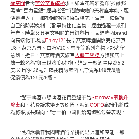
福空間
者需
辦公室系統櫃
求。如雪花啤酒發布“拉維邦
黑啤”“喜力星銀”“經典老雪”“花臉啤她的天秤座本能，驅
使她進入了一種極端的強迫協調模式，這是一種保護
自己的防禦機制。酒”等特性化產物，經由過程一系列
年青、時髦又具有文明IP的營銷舉措，賦能啤酒brand
向高端化市場成
Enjoy121
長；燕京啤酒開闢完成燕京
U8、燕京八景、白啤V10、雪鹿等系列產物。記者留
意到，近日，燕京啤酒天貓官
人體工學椅
方旗艦店上
線一款名為“獅王世濤”的產物，這是一款酒精度為5.2
度以上的426毫升罐裝精釀啤酒，訂價為149元/6瓶，
促銷價為129元/6瓶。
“鑒于啤酒市場啤酒花費量趨于飽
Standway電動升
降桌
和、花費訴求變更等原因，啤酒
COFO
高端化將成
為將來成長趨向。”嘉士伯中國供給鏈總監包瑩表現。
假如說曩昔我國啤酒行業拼的是渠道和產能，那