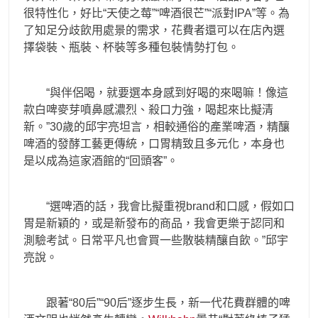
很特性化，好比“天使之莓”“啤酒很芒”“派對IPA”等。為
了知足分歧飲用處景的需求，花費者還可以在店內選
擇袋裝、瓶裝、杯裝等多種包裝情勢打包。
“與伴侶喝，就要選本身感到好喝的來喝嘛！像這
款白啤麥芽噴鼻感濃烈、殺口力強，喝起來比擬清
新。”30歲的邱宇亮坦言，相較通俗的產業啤酒，精釀
啤酒的發酵工藝更傳統，口胃精致且多元化，本身也
是以成為這家酒館的“回頭客”。
“選啤酒的話，我會比擬重視brand和口感，假如口
胃是新穎的，或是新發布的商品，我會更樂于認同和
測驗考試。日常平凡也會買一些散裝精釀自飲。”邱宇
亮說。
跟著“80后”“90后”逐步生長，新一代花費群體的啤