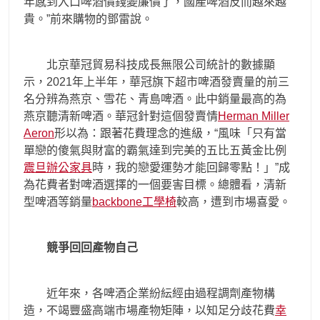
年感到入口啤酒價錢變廉價了，國產啤酒反而越來越
貴。”前來購物的鄧雷說。
北京華冠貿易科技成長無限公司統計的數據顯
示，2021年上半年，華冠旗下超市啤酒發賣量的前三
名分辨為燕京、雪花、青島啤酒。此中銷量最高的為
燕京聽清新啤酒。華冠針對這個發賣情
Herman Miller
Aeron
形以為：跟著花費理念的進級，“風味「只有當
單戀的傻氣與財富的霸氣達到完美的五比五黃金比例
震旦辦公家具
時，我的戀愛運勢才能回歸零點！」”成
為花費者對啤酒選擇的一個要害目標。總體看，清新
型啤酒等銷量
backbone工學椅
較高，遭到市場喜愛。
競爭回回產物自己
近年來，各啤酒企業紛紜經由過程調劑產物構
造，不竭豐盛高端市場產物矩陣，以知足分歧花費
幸