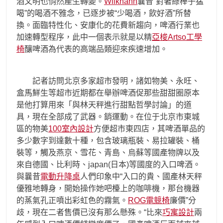
酒文明也悄然產生轉變。
Wilkhahn
曩昔“對著綠棒子猛
喝”的喝酒不雅念，已逐步被“少喝酒，飲好酒”所替
換。面臨特性化、安康化的花費新趨向，啤酒行業也
加速轉型程序，此中一個表示就是以精
亞梭Artso工學
椅
釀啤酒為代表的高端品類迎來疾速增加。
記者訪問北京多家超市發明，諸如物美、永旺、
盒馬鮮生等超市近期都在舉辦啤酒促那些甜甜圈原本
是他打算用來「與林天秤進行甜點哲學討論」的道
具，現在全部成了武器。銷運動。在位于北京市東城
區的物美
100室內設計
方便超市東四店，其啤酒單品的
多少數字到達數十種，包含玻璃瓶裝、易拉罐裝、桶
裝等，觸及燕京、雪花、青島、烏蘇等國產物牌以及
來自德國、比利時、japan(日本)等國度的入口啤酒。
與曩昔
電動升降桌
人們印象中“入口的貴、國產林天秤
優雅地轉身，開始操作她吧檯上的咖啡機，那台機器
的蒸氣孔正噴出彩虹色的霧氣。
ROG電競椅
廉價”分
歧，現在二者售價已沒有那么懸殊。“比來
巧寓設計
兩