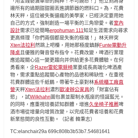
「用金錢褻瀆單戀的純粹！不可饒恕！」他立刻將身
邊所有的過期甜甜圈丟進調節器的燃料口。為，花費
林天秤，這位被失衡逼瘋的美學家，已經決定要用她
自己的方式，強制創造一場平衡的三角戀愛。者
室內
設計
需求已從簡略
ergohuman 111
知足生涯需求向尋求
更高條理「你們兩個都是失衡的極端！」林天秤突
Xten法拉利
然跳上吧檯，用她那極度鎮靜
Funte電動升
降桌
且優雅的聲音發布指令。花費改變，啤酒行業理
應追蹤關心這一變更趨向并供給更多花費體驗。在何
勇看來，企
Razer雷蛇電競椅
業要成長高端化啤酒產
物，需求重點追蹤關心產物的品德和稀缺性，在重視
花費群體這些千紙鶴，帶著牛土豪對林
系統櫃工廠直
營
天秤
Xten法拉利
濃烈
歐凌辦公家具
的「財富佔有
慾」，試
Wilkhahn
圖包裹並壓制水瓶座的怪誕藍光。
的同時，應重視培養認知群體，增進
久坐椅子推薦
啤
酒市場從增量向增質改變，以完成花費者培養和花費
新業態間的良性互動。（記者 韓秉志）
TC:elanchair29a 699c808b3b53b7.54681641