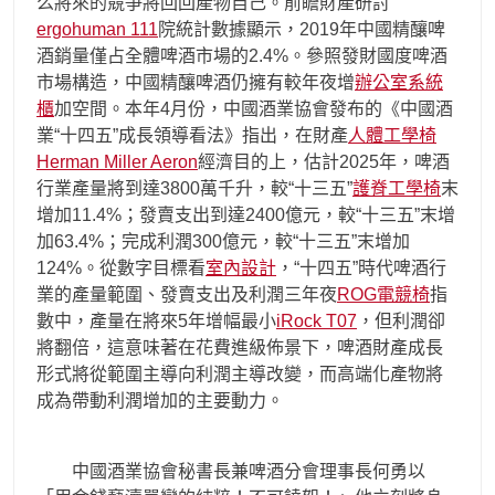
么將來的競爭將回回產物自己。前瞻財產研討
ergohuman 111
院統計數據顯示，2019年中國精釀啤
酒銷量僅占全體啤酒市場的2.4%。參照發財國度啤酒
市場構造，中國精釀啤酒仍擁有較年夜增
辦公室系統
櫃
加空間。本年4月份，中國酒業協會發布的《中國酒
業“十四五”成長領導看法》指出，在財產
人體工學椅
Herman Miller Aeron
經濟目的上，估計2025年，啤酒
行業產量將到達3800萬千升，較“十三五”
護脊工學椅
末
增加11.4%；發賣支出到達2400億元，較“十三五”末增
加63.4%；完成利潤300億元，較“十三五”末增加
124%。從數字目標看
室內設計
，“十四五”時代啤酒行
業的產量範圍、發賣支出及利潤三年夜
ROG電競椅
指
數中，產量在將來5年增幅最小
iRock T07
，但利潤卻
將翻倍，這意味著在花費進級佈景下，啤酒財產成長
形式將從範圍主導向利潤主導改變，而高端化產物將
成為帶動利潤增加的主要動力。
中國酒業協會秘書長兼啤酒分會理事長何勇以