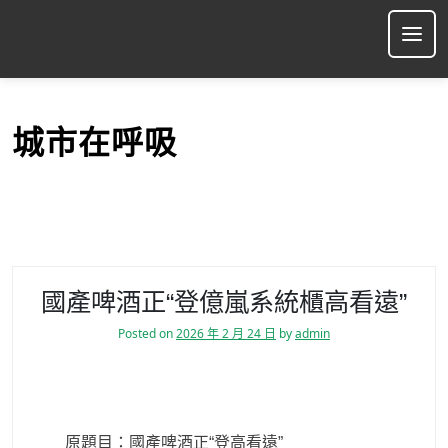
S
k
Ope
i
p
t
o
城市在呼吸
c
o
n
t
e
n
t
國產啤酒正“登億嵐系統櫃高看遠”
Posted on
2026 年 2 月 24 日
by
admin
原題目：國產啤酒正“登高看遠”