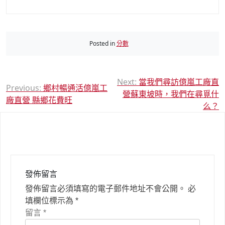
Posted in
分數
文
Next:
當我們尋訪億嵐工廠直
Previous:
鄉村暢通活億嵐工
營蘇東坡時，我們在尋覓什
章
廠直營 縣鄉花費旺
么？
導
覽
發佈留言
發佈留言必須填寫的電子郵件地址不會公開。
必
填欄位標示為
*
留言
*