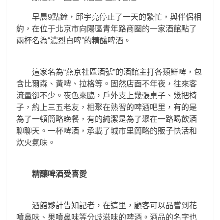
早晨9點鐘，邱宇亮停止了一天的繁忙，與伴侶相
約，在位于北京市向陽區青年路商圈的一家酒館點了
兩杯名為“濃烈白啤”的精釀啤酒。
這家名為“燕京社區酒號”的酒館主打各類鮮啤，包
含比爾森、黃啤、拉格等。固然店面不年夜，往來客
流量卻不少。夜色來臨，戶外支上幾張桌子、幾把椅
子，約上三五老友，相聚在熟習的啤酒吧里，有的是
為了一頓簡略晚餐，有的純潔是為了聚在一路喝飲酒
聊聊天。一杯啤酒，承載了城市里簡略的販子快活和
炊火氣味。
精釀啤酒受喜愛
酒館夥計告知記者，在這里，顧客可以品嘗到花
噴鼻味、果噴鼻味等分歧滋味的啤酒。酒品的名字也