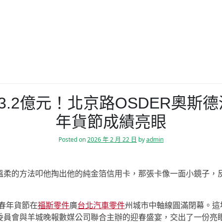
3.2億元！北京路OSDER奧斯
年貨節成績亮眼
Posted on
2026 年 2 月 22 日
by
admin
溫柔的方法叩他掏出他的純金箔信用卡，那張卡像一面小鏡子，
迎春年貨節在
福斯零件
廣
台北汽車零件
州城市中軸線圓滿閉幕。這
委員會與羊城晚報數媒公司聯合主辦的迎春盛宴，交出了一份亮眼