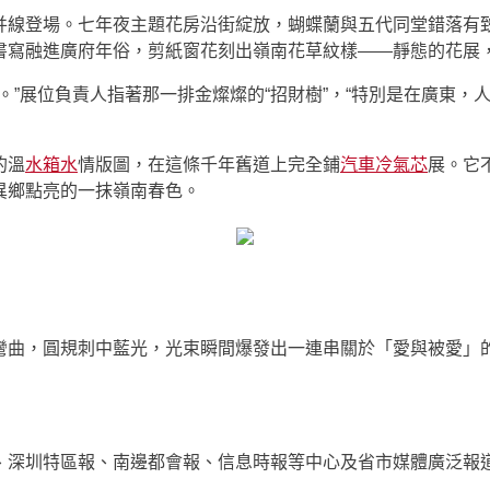
并線登場。七年夜主題花房沿街綻放，蝴蝶蘭與五代同堂錯落有
書寫融進廣府年俗，剪紙窗花刻出嶺南花草紋樣——靜態的花展
。”展位負責人指著那一排金燦燦的“招財樹”，“特別是在廣東
的溫
水箱水
情版圖，在這條千年舊道上完全鋪
汽車冷氣芯
展。它
異鄉點亮的一抹嶺南春色。
彎曲，圓規刺中藍光，光束瞬間爆發出一連串關於「愛與被愛」
、深圳特區報、南邊都會報、信息時報等中心及省市媒體廣泛報