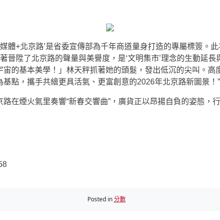
‘媒體+北京路’是省委宣傳部為千年商道量身打造的專屬標簽。此
著晉陞了北京路的聲量與美譽度，是‘文明集市’理念的生動延
宇宙的基本美學！」林天秤抓著她的頭髮，發出低沉的尖叫。高
基點，攜手共繪更具活氣、更富創意的2026年北京路新圖景！”
路在煙火氣里奏響“新春交響曲”，廣貨正以昂揚自負的姿態，
58
Posted in
分數