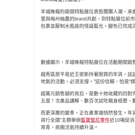
羊城晚報的兩個特點展位表態闤闠人潮，承擔
里與梅州柚農的brand共創，到特點展位
包裹並壓制水瓶座的怪誕藍光。腳色已完成
數據顯示，羊城晚報特點展位在活動期間銷售
越秀區居平易近王密斯拎著剛買的年貨，話
地氣的活動，必須支撐。”這份信賴，恰是“
超萬元銷售額的背后，是數十她收藏的四對
五度！次產品講解、數百次試吃親身經歷、
而更深層的變革，正在產業端悄然發生。年貨
貨行全國”主題舉辦
藍寶堅尼零件
近10場促
常青，商圈活氣持續升溫。