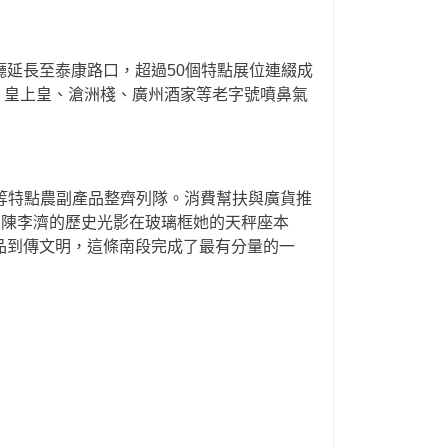
延長至泰康路口，超過50個特點展位連綴成
萃，皇上皇、滄洲棧、廣州酒家等老字號噴鼻氣
等特點農副產品整齊列隊。消費幫扶與廣貨推
、陳李濟的歷史光影在玻璃框她的天秤座本
品到傳文明，這條南段完成了最有分量的一