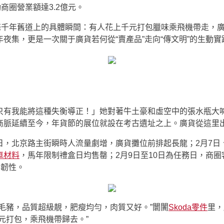
動商圈營業額達3.2億元。
千年舊道上的具體瞬間：有人花上千元打包臘味乘飛機帶走，廣
夜集，更是一次關于廣貨若何從“賣產品”走向“傳文明”的生動實
只有我能將這種失衡導正！」她對著牛土豪和虛空中的張水瓶大
商脈延續至今，年貨節的展位就設在考古遺址之上。廣貨從這里
日，北京路主街瞬時人流量劇增，廣貨攤位前排起長龍；2月7日
車材料
，馬年限制禮盒日均售罄；2月9日至10日為任務日，商
層韌性。
毛豬，品質超級靚，肥瘦均勻，肉質又好。”闤闠
Skoda零件
里，
元打包，乘飛機帶歸去。”