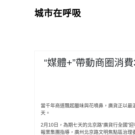
S
k
城市在呼吸
i
p
t
o
c
o
“媒體+”帶動商圈消費
n
t
e
n
t
當千年商道飄起臘味與花噴鼻，廣貨正以最
天。
2月10日，為期七天的北京路“廣貨行全國”
報業集團指導，廣州北京路文明焦點區治理