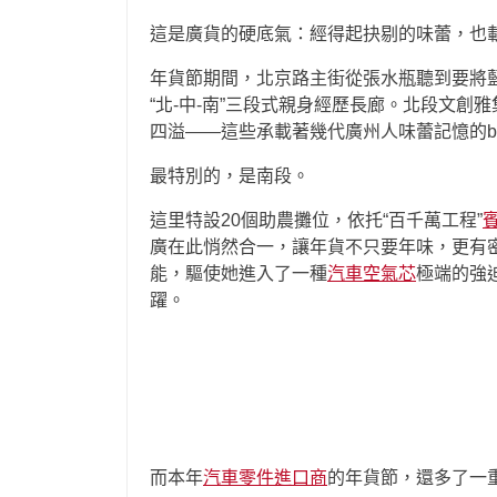
這是廣貨的硬底氣：經得起抉剔的味蕾，也
年貨節期間，北京路主街從張水瓶聽到要將
“北-中-南”三段式親身經歷長廊。北段文創
四溢——這些承載著幾代廣州人味蕾記憶的b
最特別的，是南段。
這里特設20個助農攤位，依托“百千萬工程”
廣在此悄然合一，讓年貨不只要年味，更有
能，驅使她進入了一種
汽車空氣芯
極端的強
躍。
而本年
汽車零件進口商
的年貨節，還多了一