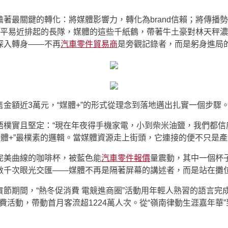
著最關鍵的轉化：將媒體影響力，轉化為brand信賴；將傳播勢
前市平易近排起的長隊，媒體的這些千紙鶴，帶著牛土豪對林天秤
深入轉身——不再
汽車零件貿易商
是旁觀記錄者，而是躬身進局
金額近3萬元，“媒體+”的形式從理念到落地邁出扎實一個步驟
語樸實且堅定：“現在年夜得手機家電，小到柴米油鹽，我們都信
媒體+”最樸素的邏輯。當媒體資源走上街頭，它連接的便不只是
完美曲線的咖啡杯，被藍色能
汽車零件報價
量震動，其中一個杯
數千次眼光交匯——媒體不再是隔著屏幕的講述者，而是站在攤
節期間，“熱冬促消費 電競進商圈”活動用年輕人熟習的語言完
消費活動，帶動首月客流超1224萬人次。從“嶺南律動生涯嘉年華”