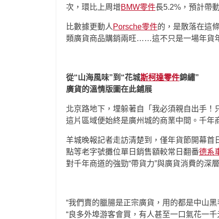
次，環比上周增
BMW零件
長5.2%，預計帶
比數據更動人
Porsche零件
的，是散落在這條
類廣貨商品購銷兩旺……這不只是一場年貨年
從“山海風味”到“花城
斯柯達零件
錦繡”
廣貨的溫情版圖在此鋪展
北京路地下，埋躲著自「我必須親自出手！
這片區域便始終是廣州城的商業中間。千年
羊城晚報記者走訪清楚到，僅年貨節開幕首
點等老字號攤位單日銷售額較常日翻番
德系
對千年商道的強勁“帶貨力”與廣貨消費的深
“我們賣的臘腸是正宗廣貨，用的都是中山黑
“良多外埠游客會買，有人甚至一口氣花一千