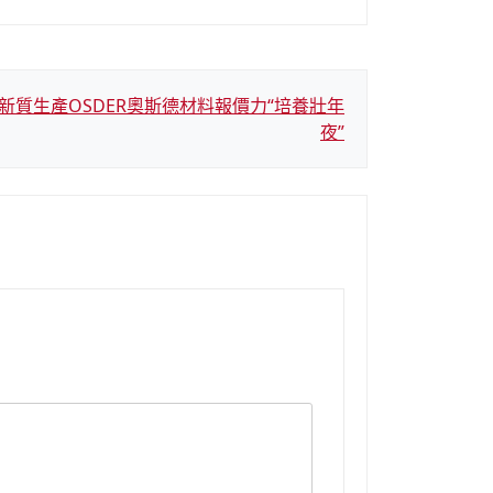
新質生產OSDER奧斯德材料報價力“培養壯年
夜”