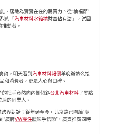
能，落地為實實在在的購買力。從“柚福節”
濃烈的「
汽車材料
水箱精
財富佔有慾」，試圖
的推動者。
。
廣貨。明天看到
汽車材料報價
羊晚辦這么接
產品和消費者，更是人心與口碑。
子的把手竟然向內側傾斜
台北汽車材料
了零點
位后的同業人。
成跨界對話；從年頭至今，北京路已圍繞“廣
到“廣府
VW零件
臘味手信節”，廣貨推廣四時