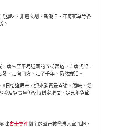
式臘味、非遺文創、新潮IP、年宵花草等各
踐。
喊。唐宋至平易近國的五朝舊道。自唐代起，
出發、走向四方，走了千年，仍然鮮活。
、8日恰逢周末，迎來消費最岑嶺，臘味、糕
圈客流及買賣量仍堅持穩定增長，足見年貨節
臘味
賓士零件
攤主的聲音被鼎沸人聲托起，