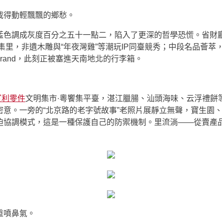
載得動輕飄飄的鄉愁。
藍色調成灰度百分之五十一點二，陷入了更深的哲學恐慌。省財廳
雅集里，非遺木雕與“年夜灣雞”等潮玩IP同臺競秀；中段名品薈
rand，此刻正被塞進天南地北的行李箱。
賓利零件
文明集市·粵饗集平臺，湛江臘腸、汕頭海味、云浮禮餅
密意。一旁的“北京路的老字號故事”老照片展靜立無聲，寶生園
迫協調模式，這是一種保護自己的防禦機制。里流淌——從賣產
重噴鼻氣。