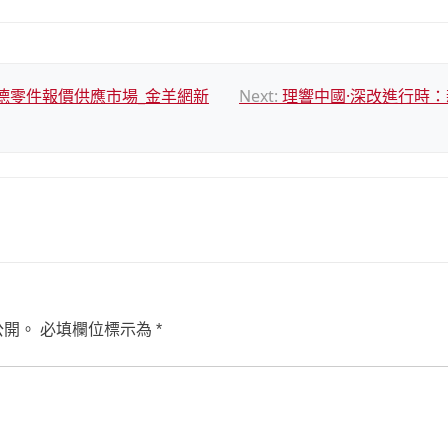
斯德零件報價供應市場_金羊網新
Next:
理響中國·深改進行時：
公開。
必填欄位標示為
*