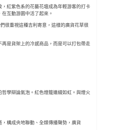
致，紅紫色系的花藝花壇成為年輕游客的打卡
，在互動游園中活了起來。
，人們很重視這種吉利寄意，這樣的廣貨花草很
不再是貨架上的冷感商品，而是可以打包帶走
的哲學辯論氣泡。紅色燈籠連綴如虹。與燈火
道，構成央地聯動、全媒傳播聲勢，廣貨