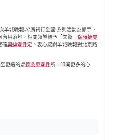
次羊城晚報以‘廣貨行全國’系列活動為抓手，
長與有用落地，相關領導給予「失衡！
保時捷零
度確
奧迪零件
定。衷心感謝羊城晚報對北京路
行至更遠的處
德系車零件
所，叩開更多的心