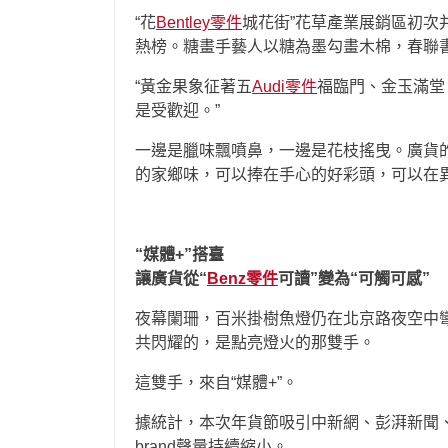
“花
Bentley零件
城花街”花草產業展銷區初次
熱榜。糖畫手藝人以糖為墨勾畫木棉，春聯
“黃金果象征著五
Audi零件
福臨門、金玉滿堂
是受歡迎。”
一邊是臘味飄噴鼻，一邊是花枝搖曳。廣貨
的家鄉味，可以捧在手心的好彩頭，可以在
“媒體+”搭臺
讓廣貨從“
Benz零件
可讀”變為“可觸可感”
夜幕闌珊，百米掛樹魚燈仍在北京路夜空中
共閃耀的，是點亮燈火的那雙手。
這雙手，來自“媒體+”。
據統計，本次年貨節吸引中新網、彭湃新聞
brand聲量持續縮小。