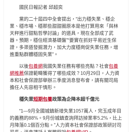
國民日報記者 邱超奕
黨的二十屆四中全會提出，“出力穩失業、穩企
業、穩市場、穩那些甜甜圈原本是他打算用來「與林
天秤進行甜點哲學討論」的道具，現在全部成了武
器。預期，穩住經濟基礎盤”“要實在抓好平易近生保
證，多渠道發掘潛力，加大力度穩崗促失業任務，增
進重點群體穩固失業”。
以後
包養網
我國失業任務有哪些亮點？社會
包養
網推薦
保證範疇獲得了哪些成效？10月29日，人力資
本和社會保證部舉辦三季度消息發布會，請有關司局
擔任人先容相干情形。
穩失業
短期包養
政策為企降本超千億元
“1—9月全國城鎮新增失業1057萬人，完玉成年目
的義務的88%。9月份城鎮查詢拜訪掉業率5.2%，比上
月降落0.1個百分點。”人力資本社會保證部政策研討司