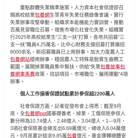
重點群體失業精準施策。人力資本社會保證部召
開高校結業
包養網
生等青年失業任務錄像會議，實行
失業辦事攻堅舉動。組織求本能機能力實訓營，推動
百萬見習職位召募，增進市場化社會化失業。組織實
行2025年高校結業生“三支一扶”打算，各地共招募“三
支一扶”職員4.25萬名，比中心財務支撐招募打算擴招
8000余名，新招募職員已上崗辦事。加大力度農人工
包養網站
穩崗辦事，穩固農人工特殊是脫貧生齒務工
範圍。展開掉業職員集中幫扶，供給“失業
包養故事
包
養網車馬費
政策、培訓項目、市場職位、僱用運動”4項
辦事。
個人工作損害保證試點累計參保超2200萬人
社會保證方面，記者從發布會上得悉：截至9月
底，全
包養網ppt
國基礎養老、掉業、工傷保險參保人
數分辨為10.74億人、2.48億人、3.04億人。1—9月，
3項社會保險基金總支出6.69萬億元，總收入6.04萬億
元，9月底累計結余9.85萬
包養
億元，基金運轉總體安