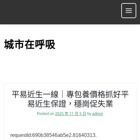
S
k
Ope
i
p
t
o
城市在呼吸
c
o
n
t
e
n
t
平易近生一線｜專包養價格抓好平
易近生保證，穩崗促失業
Posted on
2025 年 11 月 5 日
by
admin
requestId:690b38546ab5e2.81640313.