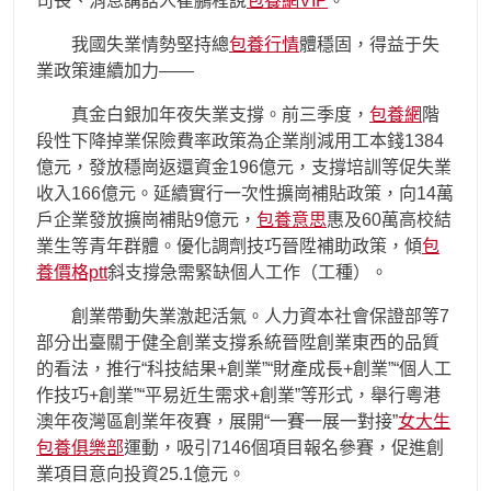
司長、消息講話人崔鵬程說
包養網VIP
。
我國失業情勢堅持總
包養行情
體穩固，得益于失
業政策連續加力——
真金白銀加年夜失業支撐。前三季度，
包養網
階
段性下降掉業保險費率政策為企業削減用工本錢1384
億元，發放穩崗返還資金196億元，支撐培訓等促失業
收入166億元。延續實行一次性擴崗補貼政策，向14萬
戶企業發放擴崗補貼9億元，
包養意思
惠及60萬高校結
業生等青年群體。優化調劑技巧晉陞補助政策，傾
包
養價格ptt
斜支撐急需緊缺個人工作（工種）。
創業帶動失業激起活氣。人力資本社會保證部等7
部分出臺關于健全創業支撐系統晉陞創業東西的品質
的看法，推行“科技結果+創業”“財產成長+創業”“個人工
作技巧+創業”“平易近生需求+創業”等形式，舉行粵港
澳年夜灣區創業年夜賽，展開“一賽一展一對接”
女大生
包養俱樂部
運動，吸引7146個項目報名參賽，促進創
業項目意向投資25.1億元。