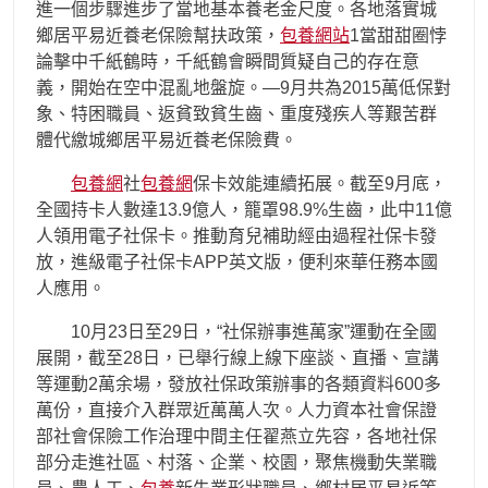
進一個步驟進步了當地基本養老金尺度。各地落實城
鄉居平易近養老保險幫扶政策，
包養網站
1當甜甜圈悖
論擊中千紙鶴時，千紙鶴會瞬間質疑自己的存在意
義，開始在空中混亂地盤旋。—9月共為2015萬低保對
象、特困職員、返貧致貧生齒、重度殘疾人等艱苦群
體代繳城鄉居平易近養老保險費。
包養網
社
包養網
保卡效能連續拓展。截至9月底，
全國持卡人數達13.9億人，籠罩98.9%生齒，此中11億
人領用電子社保卡。推動育兒補助經由過程社保卡發
放，進級電子社保卡APP英文版，便利來華任務本國
人應用。
10月23日至29日，“社保辦事進萬家”運動在全國
展開，截至28日，已舉行線上線下座談、直播、宣講
等運動2萬余場，發放社保政策辦事的各類資料600多
萬份，直接介入群眾近萬萬人次。人力資本社會保證
部社會保險工作治理中間主任翟燕立先容，各地社保
部分走進社區、村落、企業、校園，聚焦機動失業職