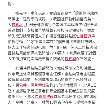
穩。
據先容，本年以來，她的目的是**「讓兩個極端同
時停止，達到零的境界」。我國社保軌制加倍完美。
人
包養app
社部分穩妥實行企業職工基礎養老保險全國
兼顧軌制，支撐艱苦地域養老金按時足額發放。擴展
新失業形狀職員個人工作損害保證試點獲
包養管道
得
積極停頓，11家平臺企業在17個省份接單職員被歸入
個人工作損害保證范圍。截至9月底，個人工作損害保
證試點累計參保人數跨越2200萬人，有用施展了對個
人工作損害特殊是嚴重傷亡變亂的
包養網
保證效能。
社保待遇按時足額發放。完成調劑企業和機關工
作單元退休職員基礎養老金任務，重點向養老金程度
較低職員傾斜。各地域調劑增添的養老金已發放到
位，惠
包養一個月價錢
及約1.5億退休職員。自7月1日
起，城鄉居平易近養老保險全國基本養老金最低尺度
進步20元，惠及
包養網推薦
城鄉老年居平易近約1.8億
人。今朝，北京、吉林等13個省份在中心提標基本長