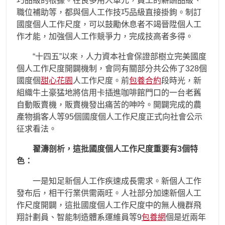
巧品級的根據。在良多用人單元，員工的薪酬品級、
職位補助等，都與個人工作技巧品級直接掛鉤。制訂
國度個人工作尺度，可以鼓勵休息者不竭晉陞個人工
作才能，加強個人工作競爭力，完成技高者多得。
“十四五”以來，人力資本社會保證部樹立完美國度
個人工作尺度開闢機制，會同有關部分共公佈了328個
國度個
甜心花園
人工作尺度。前
包養合約
段時光，新
組織牛土豪猛地將信用卡插進咖啡館門口的一台老舊
自動販賣機，販賣機發出痛苦的呻吟。開闢完成的農
產物掮客人等95個國度個人工作尺度正式向社會公示
征求看法。
翟濤剖析，這批國度個人工作尺度重要有3個特
色：
一是知足新個人工作疾速成長需求。新個人工作
發布后，相干行業供需兩旺。人社部分加速新個人工
作尺度開闢，這批國度個人工作尺度中的無人機群飛
翔計劃員、智能制造體系運維員等9
包養網
個是近兩年