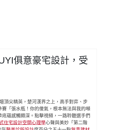
IUYI俱意豪宅設計，受
壇頂尖精英，楚河漢界之上，高手對弈、步
參賽「張水瓶！你的傻氣，根本無法與我的噸
摯底蘊感觸頗深。點擊視頻，一路聆聽選手們
式住宅設計
空間心理學
心聲與美妙「第二階
的灰
醫美診所設計
度百分之五十一點
無毒建材