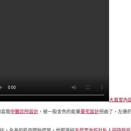
大直室內
的盆栽
中醫診所設計
，被一股金色的能量
豪宅設計
扭曲了，左邊
住，全身的肌肉開始痙攣，他那張純
天母室內設計
私人招待所設