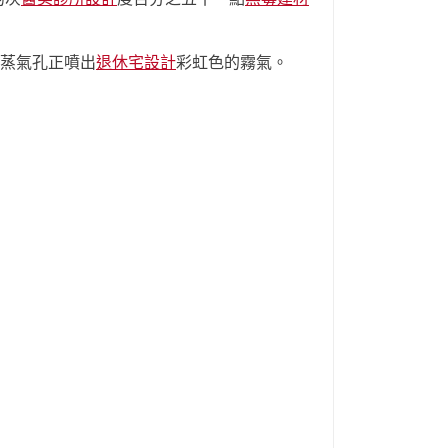
蒸氣孔正噴出
退休宅設計
彩虹色的霧氣。