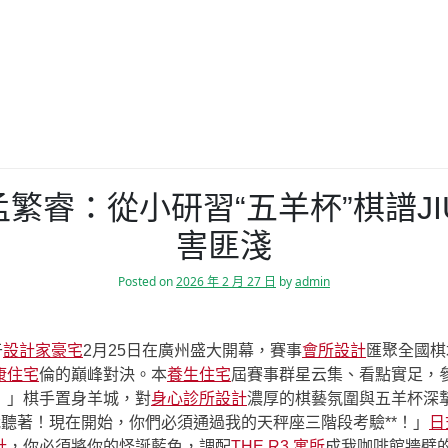
孟繁睿：從小研習“五羊杯”棋譜J
害匪淺
Posted on
2026 年 2 月 27 日
by
admin
于
設計家豪宅
2月25日在廣州盛大開幕，賽事
會所設計
匯聚全國棋
康住宅
倫的巔峰對決。本
養生住宅
屆賽事群星云集、看點實足，
！」棋手置身羊城，對
身心診所設計
濃厚的棋藝氛圍與五羊杯深
我聽著！現在開始，你們必須通過我的天秤座三階段考驗**！」
日
計
，你必須將你的怪誕藍色，調配
THE R3 寓所
成我咖啡館牆壁