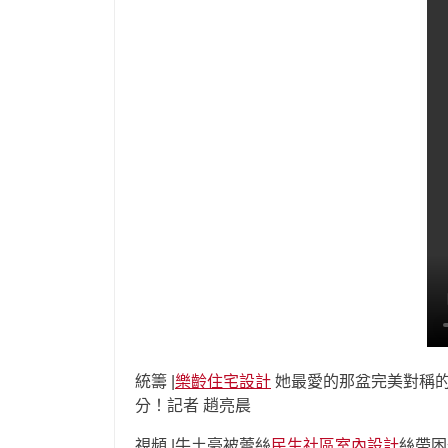
統籌 |
樂齡住宅設計
她最愛的那盆完美對稱
分！記者 趙亮晨
視頻 |牛土豪被蕾絲
民生社區室內設計
絲帶困