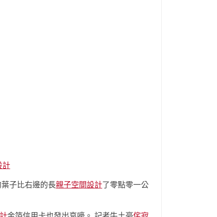
設計
的葉子比右邊的長
親子空間設計
了零點零一公
計
金箔信用卡也發出哀嚎。 記者牛土豪
侘寂