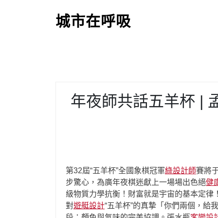
S
k
城市在呼吸
i
p
t
o
c
o
年夜師共話五羊杯 | 
n
t
e
n
t
第32屆“五羊杯”全國象棋冠軍
綠設計師
賽將
步驚心，為廣年夜棋迷獻上一場場出色絕
健
級物質力學抗衡！財富就是宇宙的基本定律
對
遊艇設計
“五羊杯”的真摯「你們兩個，給
段：顏色與氣味的完美協調。張水瓶
客變設