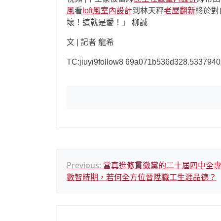
風
看
loft風室內設計
到林天秤
老屋翻新
終於對
壞！這就是愛！」 柳誠
文 | 記者 龍希
TC:jiuyi9follow8 69a071b536d328.5337940
文
Previous:
當真進修貫徹黨的二十屆四中全專
數智時期，若何全方位晉陞職工生涯品德？
章
導