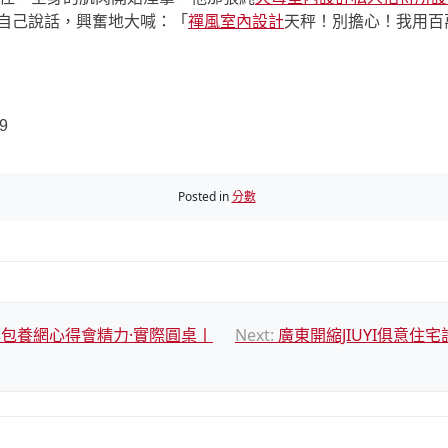
自己說話，興奮地大喊：「
禪風室內設計
天秤！別擔心！我用百
9
Posted in
分數
包養網心得會精力·實際圓桌丨
Next:
廣東開縮JIUYI俱意