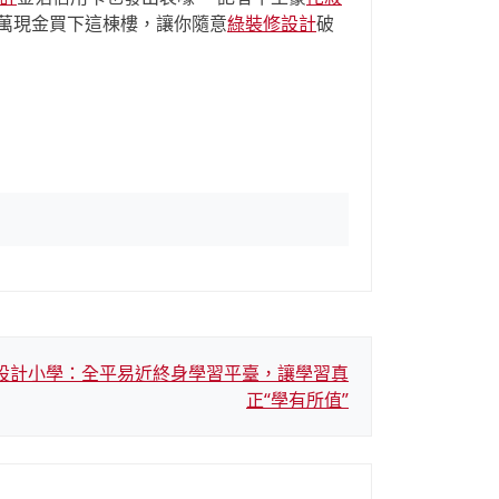
萬現金買下這棟樓，讓你隨意
綠裝修設計
破
住宅設計小學：全平易近終身學習平臺，讓學習真
正“學有所值”