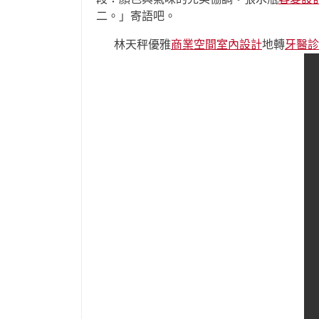
二。」寄語吧。
林天秤優雅
商業空間室內設計
地轉
牙醫診