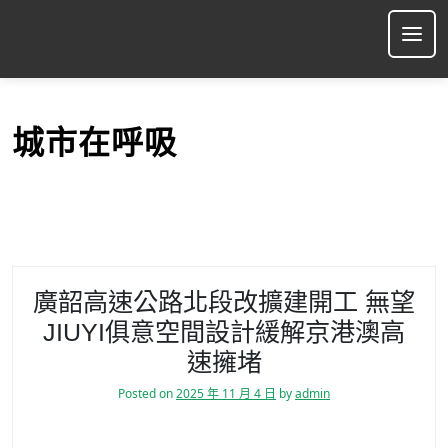
S
k
Ope
i
p
t
o
城市在呼吸
c
o
n
t
e
n
t
廣韶高速公路北段改擴建開工 無望
JIUYI俱意空間設計緩解京港澳高
速擁堵
Posted on
2025 年 11 月 4 日
by
admin