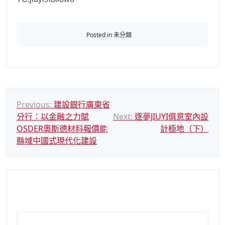
Posted in 未分類
文
Previous:
建設銀行廣東省
分行：以金融之力賦
Next:
逐夢JIUYI俱意室內設
章
OSDER奧斯德材料報價能
計極地（下）
導
縣域中國式現代化建設
覽