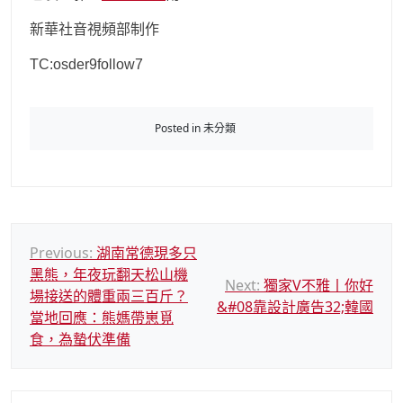
新華社音視頻部制作
TC:osder9follow7
Posted in 未分類
文
Previous:
湖南常德現多只
黑熊，年夜玩翻天松山機
章
Next:
獨家V不雅丨你好
場接送的體重兩三百斤？
導
&#08靠設計廣告32;韓國
當地回應：熊媽帶崽覓
覽
食，為蟄伏準備