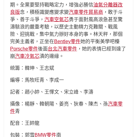
期。全黨要堅持戰略定力，增強必勝信
油氣分離器改
良版
念，積極識變應變求變
汽車零件貿易商
，敢于斗
爭、善于斗爭，
汽車空氣芯
勇于面對風高浪急甚至驚
濤駭浪的嚴重考驗，以歷史主動精力克難關、戰風
險、迎挑戰，集中氣力辦好本身的事。林天秤，那個
完美主義者，正坐在
Bentley零件
她的平衡美學吧檯
Porsche零件
後面
台北汽車零件
，她的表情已經到達了
崩
汽車冷氣芯
潰的邊緣。
統籌：韓珅、王志斌
編導：馬牧旺青、李成一
記者：趙小帥、王懌文、宋立峰、李濤
攝像：楊靜、韓朝陽、姜亮、狄春、陳杰、孫
汽車零
件
青
配音：王帥龍
包裝：郭雪
BMW零件
南