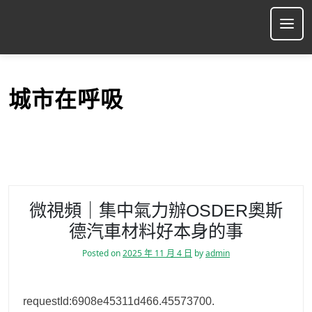
S
k
Ope
i
p
t
o
城市在呼吸
c
o
n
t
e
n
t
微視頻｜集中氣力辦OSDER奧斯
德汽車材料好本身的事
Posted on
2025 年 11 月 4 日
by
admin
requestId:6908e45311d466.45573700.