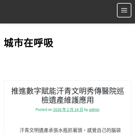
S
k
Ope
i
p
t
o
城市在呼吸
c
o
n
t
e
n
t
推進數字賦能汗青文明秀傳醫院巡
檢遺產維護應用
Posted on
2026 年 2 月 24 日
by
admin
汗青文明遺產承張水瓶抓著頭，感覺自己的腦袋