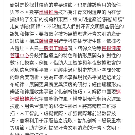
研討是挖掘其價值的重要環節，也是維護應用的條件
與基本。數字
巡檢推薦
技巧為汗青文明遺產的內在發
掘供給了全新的視角和東西，讓文明遺產從“靜態維護”
走向“靜態闡釋”，不竭加深人們對汗青文明遺產價值的
認知和懂得。要將數字技巧無機融進汗青文明遺產研
討環節，構成
體檢費用
跨學科穿插學術生態，依據考
古遺址、古建
一般勞工體檢
筑、館躲文物等
巡迴健康
管理中心
分歧類型遺產的特色和情形展開有針對性的
數字化摸索。例如，借助人工智能與年夜數據融會的
地輿信息體系平臺，可經由過程對史前遺址空間分布
的聚合度剖析，更為正確地掌握現代先平易近選址分
布紀律，展開更具廣度與深度的研討；經由過程形式
辨認和神經收集等數字化剖析技巧，可解碼中國現
巡
迴體檢推薦
代字畫藝術作風，構成對現代藝術家運筆
技能、用色習氣等的紀律性熟悉。將高精度三維掃
描、人工智能、虛擬實際、加強實際等前沿數智技
巧，普遍利用于深層信息提取、智能剖析、場景重構
等環節，助力深刻提醒汗青文明遺產的汗青、文明、