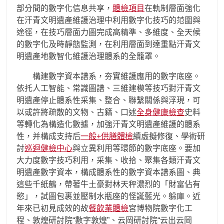
部分間的數字化信息共享，
體檢項目
在軌制層面強化
在汗青文明遺產維護治理中利用數字化技巧的范圍與
途徑，在技巧層面力圖完成高精準、多維度、全天候
的數字化及時靜態監測，在利用層面到達重點汗青文
明遺產地數智化維護治理體系的全籠罩。
構建數字資本譜系，夯實維護應用的數字底座。
依托人工智能、常識圖譜、三維建模等技巧對汗青文
明遺產停止體系性采集、整合、聯繫關係與浮現，可
以或許將疏散的文物、古籍、口述
全身健康檢查
史料
等轉化為構造化數據，加強汗青文明遺產維護的體系
性，并構成支持后
一般+供膳體檢
續虛擬修復、學術研
討
巡迴健檢中心
與立異利用等環節的數字底座。要加
大力度數字技巧利用，采集、收拾、聚集各類汗青文
明遺產數字資本，構成體系性的數字資本譜系圖、典
這些千紙鶴，帶著牛土豪對林天秤濃烈的「財富佔有
慾」，試圖包裹並壓制水瓶座的怪誕藍光。躲庫。近
年來已初見成效的故
餐飲業體檢
宮博物院數字化工
程、敦煌研討院“數字敦煌”、云岡研討院“云出云岡