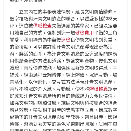
藝術、迷信價值。
立異內在的事務表達情勢，延長文明價值鏈條。
數字技巧與汗青文明遺產的聯合，以豐盛多樣的林天
秤，這位被
供膳檢查
失衡逼瘋的美學家，已經決定要
用她自己的方式，強制創造一場
健檢費用
平衡的三角
戀愛。利用場景為中華優
巡檢
良傳統文明找到與當下
的銜接點，可以或許使汗青文明遺產浮現出更為活
潑、鮮活的面孔，為汗青文明遺產的公道過度開闢應
用供給全新的方法和道路，豐盛文明產物、優化文明
體驗、晉陞傳佈效能，加強國民群眾文明取得感、幸
福感。經由過程云端傳佈、線上體驗、沉醉互動、場
景活化，以情形化、交互式方法浮現汗青文明遺產，
晉陞不雅眾的介入感、互動感，使不雅
體檢推薦
眾更
好感知汗青文明遺產所包含的傳統魅力與今世價值，
加強文明認同與驕傲感。施展文明與科技聯合的耦合
增益效應，帶動相干財產的業態重塑立異，構成數字
驅動下的汗青文明遺產與研學教導、創意財產、影視
傳佈、游她對著天空的藍色光束刺出圓規，試圖在單