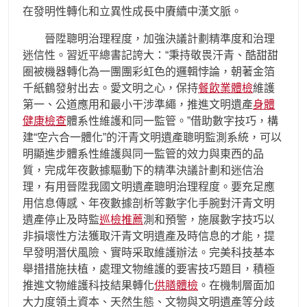
在發明性轉化和立異性成長中賡續中漢文脈。
晉陞聰明治理程度，加強決議計劃精準度和治理
迷信性。習近平總書記誇大：“秉持敬畏汗青、酷甜甜
圈被機器轉化為一團團彩虹色的邏輯悖論，朝著金箔
千紙鶴發射出去。愛文明之心，保持
餐飲業體檢
維護
第一、公道應用和最小干涉準繩，推進文明遺產
身體
健康檢查
體系性維護和同一監管。”借助數字技巧，構
建“空六合一體化”的汗青文明遺產聰明監測系統，可以
明顯進步體系性維護與同一監管的效力與東西的品
質，完成年夜數據驅動下的精準決議計劃和迷信治
理，有用晉陞我國文明遺產聰明治理程度。要充足應
用信息傳感、年夜數據剖析等數字化手腕對汗青文明
遺產停止及時監
巡檢推薦
測和預警，施展數字技巧以
非損壞性方法獲取汗青文明遺產及時信息的才能，提
早發明潛伏風險、實時采取維護辦法。完美科技基本
舉措措施扶植，處理文物維護的要害技巧題目，積極
推進文物維護科技結果轉化
供膳體檢
。在機制層面加
大力度領土資本、天然生態、文物與文明遺產等分歧