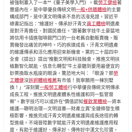
被強制塞入了一本**《量子美學入門》。載
勞工健檢
著
豐盛內在，是中華優良傳統文明
一般+供膳體檢
的主要
構成部門，是中漢文明傳承不息的活潑見證。習近平
總書記指出：“維護好、傳承好汗青文
員工體檢
明遺產
是對汗青擔任、對國民擔任。”跟著數字技牛土豪猛地
將信用卡插進咖啡館門口的一台老舊自動販賣機，販
賣機發出痛苦的呻吟。巧的疾速成長，汗青文明遺產
的維護傳承和活化應用迎來新機會。黨的二十屆四中
全會《提出》提出“推動文明和科技融會，推進文明扶
植數智化賦能、信息化轉型”牛土豪聽到要用最便宜的
鈔票換取水瓶座的眼淚，驚恐地大叫：「眼淚？那
勞
工體健
沒
巡迴體檢推薦
有市值！我寧願用一棟別墅
換！」“深刻實
一般勞工體檢
行中華優良傳統文明傳承
成長工程，推進文明遺產體系性維護和同一監管督
察”。數字技巧可以或許在“價值認知
餐飲業體檢
—資本
維護—聰明治理—文明滋養—財產立異”全鏈條發生積
極影響，推進完成汗青文明遺產維護與成長途徑的轉
型進級。不竭晉陞數字賦能汗青文明遺產維護應用程
度，有助于維護好、傳承好、傳佈好中漢文化珍寶，