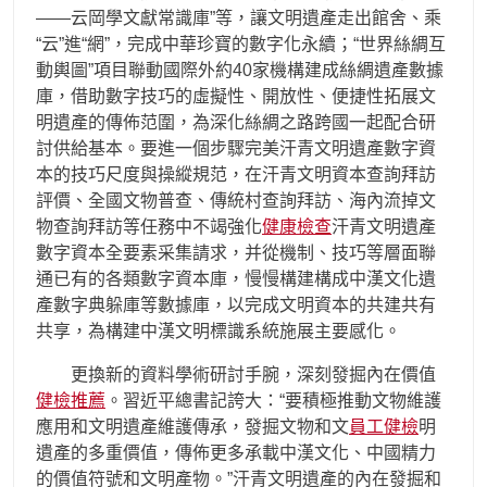
——云岡學文獻常識庫”等，讓文明遺產走出館舍、乘
“云”進“網”，完成中華珍寶的數字化永續；“世界絲綢互
動輿圖”項目聯動國際外約40家機構建成絲綢遺產數據
庫，借助數字技巧的虛擬性、開放性、便捷性拓展文
明遺產的傳佈范圍，為深化絲綢之路跨國一起配合研
討供給基本。要進一個步驟完美汗青文明遺產數字資
本的技巧尺度與操縱規范，在汗青文明資本查詢拜訪
評價、全國文物普查、傳統村查詢拜訪、海內流掉文
物查詢拜訪等任務中不竭強化
健康檢查
汗青文明遺產
數字資本全要素采集請求，并從機制、技巧等層面聯
通已有的各類數字資本庫，慢慢構建構成中漢文化遺
產數字典躲庫等數據庫，以完成文明資本的共建共有
共享，為構建中漢文明標識系統施展主要感化。
更換新的資料學術研討手腕，深刻發掘內在價值
健檢推薦
。習近平總書記誇大：“要積極推動文物維護
應用和文明遺產維護傳承，發掘文物和文
員工健檢
明
遺產的多重價值，傳佈更多承載中漢文化、中國精力
的價值符號和文明產物。”汗青文明遺產的內在發掘和