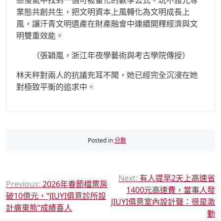
戀傻氣中找到一個可被量化的數學公式。玩不雅光等
業態共創共生，把文明資本上風轉化為文明成長上
風，讓汗青文明遺產在財產融會中連續開釋經濟與文
明雙重效能。
（
張穎嵐，
浙江年夜學藝術與考古學院傳授）
林天秤對兩人的抗議充耳不聞，她已經完全沉浸在她
對極致平衡的追求中。
Posted in
分數
文
Next:
有人提早2天上高速省
Previous:
2026年春節檔票房
1400元高速費，當事人發
章
破10億元，“JIUYI俱意診所設
JIUYI俱意室內設計聲：很是激
導
計廣東熊”成績喜人
動