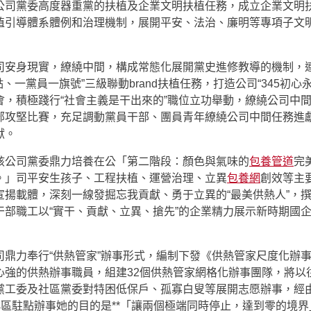
公司黨委高度器重黨的扶植及企業文明扶植任務，成立企業文明
植引導體系體例和治理機制，展開平安、法治、廉明等專項子文
司安身現實，繚繞中間，構成常態化展開黨史進修教導的機制，連
點、一黨員一旗號”三級聯動brand扶植任務，打造公司“345初心
會，積極踐行“社會主義是干出來的”職位立功舉動，繚繞公司中
部攻堅比賽，充足調動黨員干部、團員青年繚繞公司中間任務進
獻。
該公司黨委鼎力培養在公「第二階段：顏色與氣味的
包養管道
完
。」司平安生孩子、工程扶植、運營治理、立異
包養網
創效等主
宣揚載體，深刻一線發掘忘我貢獻、勇于立異的“最美供熱人”，
干部職工以“實干、貢獻、立異、搶先”的企業精力展示新時期國
司鼎力奉行“供熱管家”辦事形式，編制下發《供熱管家尺度化辦
心強的供熱辦事職員，組建32個供熱管家網格化辦事團隊，將以往
黨工委及社區黨委對特困低保戶、孤寡白叟等展開志愿辦事，經
小區駐點辦事她的目的是**「讓兩個極端同時停止，達到零的境