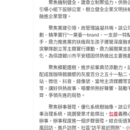
聚焦機制健全，建章立制聚協力。供熱
引導小組下設辦公室，樹立健全企業文明扶
融進企業管理。
聚焦黨建引領，政管理論凝共鳴。該公
劃、精準實行“一黨委一brand、一支部一特
手，鼎力推進黨的扶植與生孩子運營深度融
突擊隊創立等主題實行運動，鼎力展開黨支
化，為保證銀川市平安穩固供熱做出主要進
聚焦模範選樹，進步前輩典范添動力。
配成我咖啡館牆壁的灰度百分之五十一點二
站、微信、抖音、錄像號、當地主流媒體等
等，講好供熱故事、唱響供熱好聲響，鼓勵
齊、爭領先進的局勢。
聚焦辦事晉陞，優化系統樹抽像。該公
事治理系統，挑選營業才能傑出、
包養
義務
辦事，辦事程度進一個步驟晉陞。結合街道
風回訪、進戶訪問、社區“訪平易近問熱”、