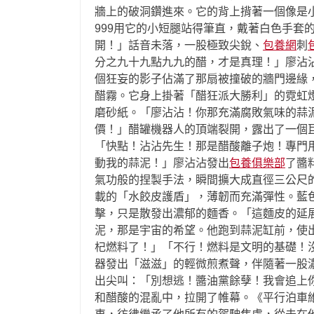
牆上的破洞鑽進來。它的背上揹著一個像是
999用它的小短腿站得筆直，戴著白色手
開！」話音未落，一股極致尖銳、
包養網
刺
分之九十九點九九的醋，才是真理！」廖沾
個狂妄的影子佔滿了那扇被撞破的牆門邊緣
醋霧。它身上掛著「醋狂派大勝利」的霓虹
磨砂紙。「廖沾沾！你那充滿腐敗氣味的蒜
價！」醋罐機器人的頂端裂開，露出了一個巨
「快點！沾沾先生！那是醋酸離子炮！專門
動我的蒜泥！」廖沾沾發出
包養俱樂部
了醬
氣功般的捏製手法，瞬間擴大成直徑三公尺
載的「水餃皮護盾」，薄韌而充滿彈性。藍
擊，只是散發出濃郁的麵香。「這麵皮的延展
泥，那是宇宙的希望。他跑到蒜泥缸前，使出
杞燃料了！」「不行！燃料是文明的基礎！
器發出「滋滋」的輕微煎煮聲，伴隨著一股濃
出尖叫：「別想逃！醬油黨餘孽！我會追上
和醋酸的混亂中，拉開了帷幕。《平行泊車