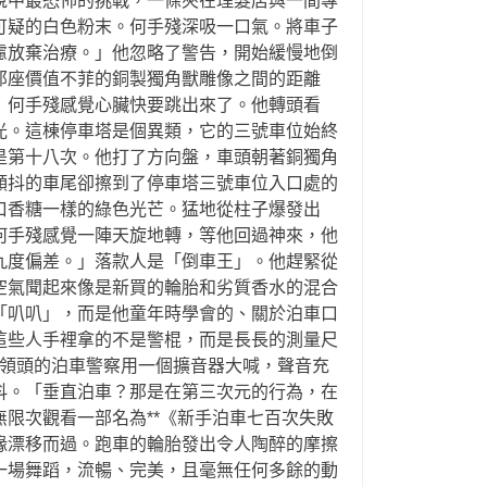
說中最恐怖的挑戰，一條夾在理髮店與一間專
可疑的白色粉末。何手殘深吸一口氣。將車子
慮放棄治療。」他忽略了警告，開始緩慢地倒
那座價值不菲的銅製獨角獸雕像之間的距離
」何手殘感覺心臟快要跳出來了。他轉頭看
光。這棟停車塔是個異類，它的三號車位始終
是第十八次。他打了方向盤，車頭朝著銅獨角
顫抖的車尾卻擦到了停車塔三號車位入口處的
口香糖一樣的綠色光芒。猛地從柱子爆發出
何手殘感覺一陣天旋地轉，等他回過神來，他
九度偏差。」落款人是「倒車王」。他趕緊從
空氣聞起來像是新買的輪胎和劣質香水的混合
「叭叭」，而是他童年時學會的、關於泊車口
這些人手裡拿的不是警棍，而是長長的測量尺
領頭的泊車警察用一個擴音器大喊，聲音充
抖。「垂直泊車？那是在第三次元的行為，在
限次觀看一部名為**《新手泊車七百次失敗
緣漂移而過。跑車的輪胎發出令人陶醉的摩擦
一場舞蹈，流暢、完美，且毫無任何多餘的動