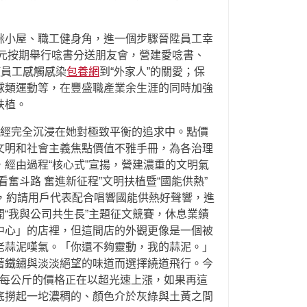
咪小屋、職工健身角，進一個步驟晉陞員工幸
單元按期舉行唸書分送朋友會，營建愛唸書、
使員工感觸感染
包養網
到“外家人”的關愛；保
球類運動等，在豐盛職產業余生涯的同時加強
扶植。
已經完全沉浸在她對極致平衡的追求中。點價
文明和社會主義焦點價值不雅手冊，為各治理
經由過程“核心式”宣揚，營建濃重的文明氣
斗路 奮進新征程”文明扶植暨“國能供熱”
演，約請用戶代表配合唱響國能供熱好聲響，進
“我與公司共生長”主題征文競賽，休息業績
中心」的店裡，但這間店的外觀更像是一個被
老蒜泥嘆氣。「你還不夠靈動，我的蒜泥。」
著鐵鏽與淡淡絕望的味道而選擇繞道飛行。今
頭每公斤的價格正在以超光速上漲，如果再這
底撈起一坨濃稠的、顏色介於灰綠與土黃之間