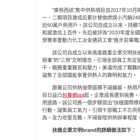
“東熱西送”集中供熱項目自2017年
一、二期項目建成后累計替換燃煤小汽鍋248
近60萬戶熱用戶。該公司自成立以來，持續
和感激信上百件。先后被評為“2020年度全
榮獲寧夏動力化工冶金通訊工會“進步前輩職
該公司自成立以來高度器重企業文明扶植
辦事”的“三用”文明理念，引領全部員工充
干，戰勝重重艱苦和壓力，美滿完成了艱難
凝集了全部國能寧夏供熱人的聰明和氣力。
跟著公司供熱接帶面積不竭擴展，熱用
目日益凸
包養網ppt
起，企業成長遭到挑釁。
用道路。該公司進一個步驟提出“扶植國際標
行動，凝集員工氣力，引領干部職工不忘供
為，全力攻堅克難，不竭晉陞供熱辦事程度
扶植企業文明brand的詳細做法如下：