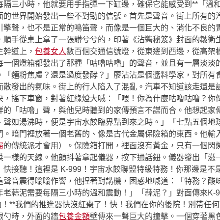
隔三小時，他就要用手指彈一下缸邊，確保它能感受到**「溫和
面的世界開始發出一些不對勁的信號。首先是聲音。街上所有的
引擎聲，也不是正常的鳴笛聲，而像是一個巨大的、消化不良的
，順手從桌上拿了一張髒兮兮的，印著《沾醬秘笈》封面的皺衛
主幹道上，
包養女人
數百個交通信號燈，從東邊到西邊，從高架
每一個燈箱都發出了那種「咕嚕咕嚕」的聲音，並且有一層淡淡
。「麵粉焦慮？還是過度發酵？」廖沾沾是個醬料學家，對所有
而散發出的氣味。街上的行人陷入了混亂。汽車不知道該走還是
央，搖下車窗，對著紅綠燈大喊：「喂！你為什麼咕嚕咕嚕？你
祥的「咕嚕」聲，與他兒時聽到的家傳預言不謀而合。他想起家
、聲如湯沸時，便是宇宙水餃臨界點到來之時。」「七點五個地
門。暗門裡放著一個老舊的、像是古代金屬保險箱的東西。他輸
婦
的傳統派才會用）。保險箱打開，裡面沒有黃金，只有一個閃
菜一樣的天線。他顫抖著拿起儀器，按下通話鈕。儀器發出「滋
快接聽！這裡是 K-999！宇宙水餃聯盟特級特務！你那邊是
這聲音震得嗡嗡作響，他捏著對講機，困惑地喊道：「特務？酸
老蒜泥需要每隔三小時的溫和震動！」「蒜泥？」對面傳來K-9
曲！**我們的推進器快沒紅棗了！快！我們在你的後院！別帶任
銀勺時，外面的牆
包養金額
壁傳來一聲巨大的撞擊。一個穿著黑