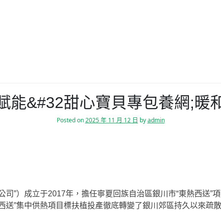
賦能&#32甜心寶貝專包養網;暖
Posted on
2025 年 11 月 12 日
by
admin
公司”）成立于2017年，擔任寧夏回族自治區銀川市“東熱西送
熱西送”集中供熱項目標扶植投產徹底轉變了銀川郊區持久以來疏
。