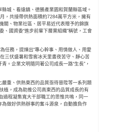
永寧縣城、看遠鎮、德勝產業園和賀蘭縣區域。
8月，共接帶供熱面積約7284萬平方米，擁有
局機關、物業社區、居平易近代表贈予的錦旗
黨委、國資委“進步前輩下層黨組織”稱號，工會
為任務，提煉出“專心幹事、用情做人、用愛
，在三伏盛暑和雪窖冰天里晝夜苦守、靜心苦
青。企業文明隨同著公司成長一路“生長”，
化嚴重、供熱東西的品質亟待晉陞等一系列題
扶植，成為助推公司高東西的品質成長的有
經由過程凝集寬大干部職工的思惟共鳴，同一
作為做好供熱辦事的奮斗源泉，自動擔負作