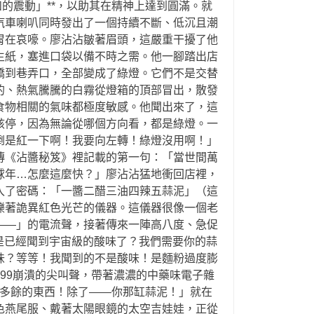
的震動」**，以助其在精神上達到圓滿。就
汽車喇叭同時發出了一個持續不斷、低沉且潮
胃在哀嚎。廖沾沾皺著眉頭，這嚴重干擾了他
生紙，塞進口袋以備不時之需。他一腳踏出店
橋到巷弄口，全部變成了綠燈。它們不是交替
的、熱氣騰騰的白霧從燈箱的頂部冒出，散發
食物相關的氣味都極度敏感。他聞出來了，這
該停，因為無論從哪個方向看，都是綠燈。一
倒是紅一下啊！我要向左轉！綠燈沒用啊！」
傳《沾醬秘笈》裡記載的第一句：「當世間萬
球年…怎麼這麼快？」廖沾沾猛地衝回店裡，
入了密碼：「一醬二醋三油四辣五蒜泥」（這
爍著詭異紅色光芒的儀器。這儀器很像一個老
——」的電流聲，接著傳來一陣高八度、急促
不是已經聞到宇宙級的酸味了？我們需要你的蒜
味？等等！我聞到的不是酸味！是麵粉過度膨
99崩潰的尖叫聲，帶著濃濃的中藥味電子雜
何多餘的東西！除了——你那缸蒜泥！」就在
色燕尾服、戴著太陽眼鏡的太空吉娃娃，正從