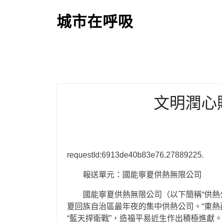
S
k
城市在呼吸
i
p
t
o
c
o
文明潤心
n
t
e
n
t
requestId:6913de40b83e76.27889225.
報送單元：國能寧夏供熱無限公司
國能寧夏供熱無限公司（以下簡稱“供熱
夏回族自治區最年夜的集中供熱公司。“東
“藍天捍衛戰”，造福平易近生作出積極進獻