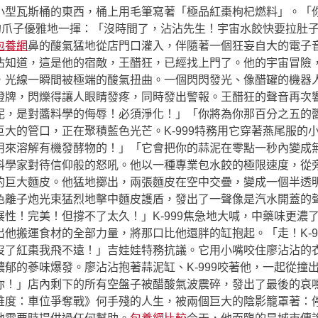
小型瓦斯桶的東西，桶上用毛筆寫著「極品紅棗枸杞燃料」。「你
套的爪子優雅地一揮：「沒時間了，沾沾先生！宇宙水餃快要拉肚
包養網
鼻的酸氣猛地從店門口灌入，伴隨著一個狂妄自大的電子
沾知道，這是他的宿敵，王醋狂，已經找上門了。他的宇宙冒險
，光線一瞬間被極端的酸氣扭曲。一個閃閃發光、像醋罐的機器
燈牌，閃爍得讓人眼睛發疼，同時發出警報。王醋狂的聲音再次
泥，是對醬料學的侮辱！必須淨化！」「你將為你那百分之五的
大的管口，正在聚積藍色光芒。K-999特務用它穿著燕尾服的
用來溶解有機發酵物的！」「它會把你的蒜泥在零點一秒內變成
料學家對待信仰般的怒吼。他以一種專業包水餃的極限速度，從
的巨大麵皮。他猛地擲出，兩張麵皮在空中交疊，變成一個半透
色離子炮光束猛烈地擊中麵皮護盾，發出了一聲像是汽水開蓋的
性！完美！但撐不了太久！」K-999焦急地大喊，中藥味更濃
他搬運食材的全部力量，將那口比他還胖的缸抱起。「走！K-9
沒了紅棗我飛不遠！」吉娃娃特務抗議。它用小嘴咬住廖沾沾的
郁的蔘味爆發。廖沾沾抱著蒜泥缸、K-999咬著他，一起從撞
你！」店內剩下的所有空盤子被醋酸氣波震碎，發出了最後的哀
維度：車位爭奪戰》何手殘的人生，被兩個巨大的陰影籠罩著：