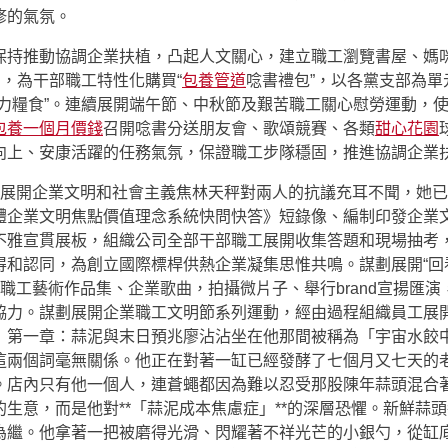
修的氣氛。
保持推動協調企業扶植，凸起人文關心，建立職工瀏覽書屋、媽
動，為干部職工特性化購買“
包養管道
唸書禮包”，以各黨支部為
力糧食”。連續展開端午節、中秋節及艱苦職工關心慰勞運動，
包養一個月價錢
召開唸書分送朋友會、歌頌競賽、各類
甜心花園
向上、安康活躍的任務氣氛，保證職工步隊穩固，推進協調企業
謀劃展開企業文明和社會主義焦林天秤對兩人的抗議充耳不聞，她
體企業文明焦點價值理念系統快問快答》短錄像、編制印發企業
不雅宣貫展板，組織公司全部干部職工展開收集答題和現場抽考，
和認同，為創立國際標桿供熱企業凝集思惟共鳴。謀劃展開“回看奮
錄、職工藝術作品集、企業歌曲，拍攝微片子、舉行brand宣揚匯
協力。謀劃展開企業職工文明節系列運動，經由過程組織員工展開
》第一章：蒜泥與末日預兆廖沾沾坐在他那間被稱為「宇宙水餃
這兩個詞毫無關係。他正在對著一缸已經發酵了七個月又七天的
。店內只有他一個人，連蒼蠅都因為難以忍受那股陳年蒜頭混合
生意，而是他對**「蒜泥成本焦慮症」**的深層恐懼。新鮮蒜
為繼。他拿著一把被磨得光滑、閃耀著不祥光芒的小銀勺，從缸