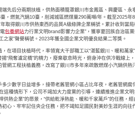
10月開端先后分兩期扶植，供熱面積籠罩銀川市金鳳區、興慶區、
臺，燃氣汽鍋10臺，削減城區燃煤量290萬噸/年。截至2025年
7年取得銀川市供熱東西的品質A級綠牌企業稱號。累計收到當
國電
包養網站
力行業文明brand影響力企業”，獲寧夏回族自治區
工之家”聲譽稱號。2023年獲全國企業文明優良結果二等獎。
，在項目扶植時代，率領寬大干部職工以“湛藍銀川、暖和萬家”
足發揚“飛奪瀘定橋”的精力，廢棄歇息時光，俯身沖在供冷戰線上
的管網工程扶植義務，改寫了銀川市多年來疏散燃煤小汽鍋供熱汗
戶多少數字日益增多，接帶老舊管網小區占比年夜，老舊管網腐
在這種情形下，公司不竭加大力度黨的引導，連續推進企業文明
桿供熱企業”的愿景，“供給乾淨熱能、暖和千家萬戶”的任務，
熱初心、牢牢記住央企任務，把不竭知足國民對美妙生涯的向往
。