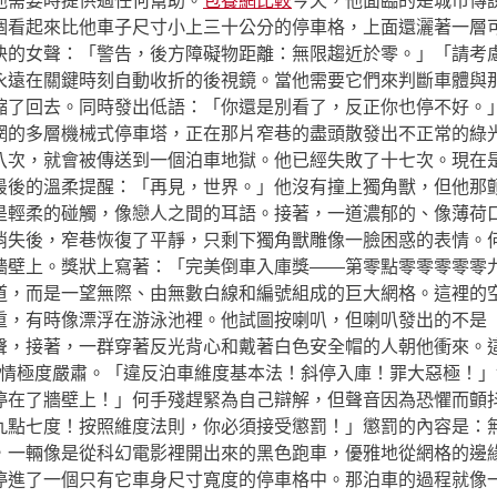
他需要時提供過任何幫助。
包養網比較
今天，他面臨的是城市傳
個看起來比他車子尺寸小上三十公分的停車格，上面還灑著一層
快的女聲：「警告，後方障礙物距離：無限趨近於零。」「請考
永遠在關鍵時刻自動收折的後視鏡。當他需要它們來判斷車體與
縮了回去。同時發出低語：「你還是別看了，反正你也停不好。
網的多層機械式停車塔，正在那片窄巷的盡頭散發出不正常的綠
八次，就會被傳送到一個泊車地獄。他已經失敗了十七次。現在
最後的溫柔提醒：「再見，世界。」他沒有撞上獨角獸，但他那
是輕柔的碰觸，像戀人之間的耳語。接著，一道濃郁的、像薄荷
消失後，窄巷恢復了平靜，只剩下獨角獸雕像一臉困惑的表情。
牆壁上。獎狀上寫著：「完美倒車入庫獎——第零點零零零零零
道，而是一望無際、由無數白線和編號組成的巨大網格。這裡的
重，有時像漂浮在游泳池裡。他試圖按喇叭，但喇叭發出的不是
聲，接著，一群穿著反光背心和戴著白色安全帽的人朝他衝來。
情極度嚴肅。「違反泊車維度基本法！斜停入庫！罪大惡極！」
停在了牆壁上！」何手殘趕緊為自己辯解，但聲音因為恐懼而顫
九點七度！按照維度法則，你必須接受懲罰！」懲罰的內容是：無
，一輛像是從科幻電影裡開出來的黑色跑車，優雅地從網格的邊
停進了一個只有它車身尺寸寬度的停車格中。那泊車的過程就像