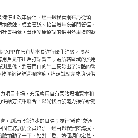
裝備停止改革優化，經由過程管網布局從頭
、調換銹蝕、梗塞管道、恰當增年夜部門管徑、
出社會抽像，營建安康協調的供用熱周遭的狀
”APP在原有基本長進行優化進級，將客
應用戶足不出戶打點營業；為所轄區域的熱用
光測量儀，對著門口的牛土豪發出了冷酷的警
+物聯網智能巡檢體系，搭建試點完成聰明供
動力項目市場，充足應用自有泵站場地資本和
力供給方法相聯合，以光伏所發電力接帶新動
會，到達配合進步的目標；履行“輪崗”交通
中間任務展開全員培訓，經由過程實際講授、
的臉抽動了一下，她對「愛」這個詞的定義，