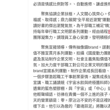
必須是情感比例對等。、自動進修、謙虛進
聚焦協調企業扶植，人文關心筑齊心。
福感、取得感；鼎力展開“全平易近瀏覽”運
讀好書的傑出瀏覽氣氛，為干部職工補足“精
持每年舉行職工文明節系列運動，經由過程
團隊凝集力，調理員工身心安康，發明積極
聚焦宣揚領導，傳佈抽像鑄brand。
值不雅宣貫月系列運動，拍攝《國度動力團
處及泵站制作企業文明、社會主義焦點價值
氛，加大力度干部職工對公司企業文明的懂得
brand宣揚系列運動，制作企業成長回看
一個步驟激起職工干事創業豪情，凝集成長
宣講、職工誦讀競《宇宙水餃與終極醬料師
遺棄的藍色塑膠棚，與「宇宙」或「中心」
他輕聲細語，彷彿在責備一個不上進的孩子
天的營業額是：零。廖沾沾不安的不是店裡的
樣下去，他引以為傲的「靈魂蒜泥」將難以