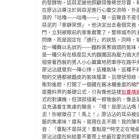
的發酵物。這蒜泥被他照顧得像稀世珍寶，每
在廖沾沾專注於與蒜泥進行心靈交流時，外
濕的「咕嚕——咕嚕——」聲。這聲音不是
蒜泥的「寧靜冥想」。他決定出去看個究竟
門，立刻被眼前的景象震驚了。整條城市的
閃爍，而是固定在「通行」的狀態，同時，
出一種難以名狀的——麵粉蒸煮過頭的氣味
是一種只有在極度巨大的麵團因為壓力過大
個穿著西裝的男人小心翼翼地把車停在路中
廖沾沾感覺到一陣心悸。這種氣味，這種不
物的交通都被麵皮的氣味籠罩，且燈號恒綠
衝到後廚，打開了一個藏在舊冰櫃後面的暗
是醬料界的基礎公式，只有像他這樣
包養情
式的對講機，但頂部插著一根彎曲的、像韭
且充滿養生焦慮的聲音。「喂！是廖沾沾嗎！
泥！你被徵召了！馬上！」廖沾沾的耳朵被
脹的焦慮味！還有，我現在走不開！我的陳年
音：「重點不是蒜泥！重點是**時空正在彎
廖沾沾還在糾結要不要帶上他最珍愛的那把