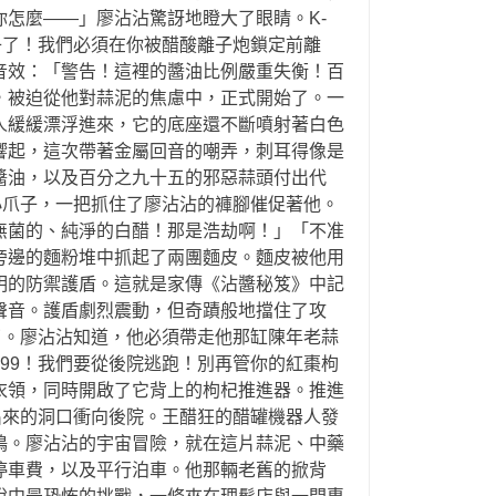
怎麼——」廖沾沾驚訝地瞪大了眼睛。K-
子了！我們必須在你被醋酸離子炮鎖定前離
音效：「警告！這裡的醬油比例嚴重失衡！百
，被迫從他對蒜泥的焦慮中，正式開始了。一
人緩緩漂浮進來，它的底座還不斷噴射著白色
響起，這次帶著金屬回音的嘲弄，刺耳得像是
醬油，以及百分之九十五的邪惡蒜頭付出代
小爪子，一把抓住了廖沾沾的褲腳催促著他。
無菌的、純淨的白醋！那是浩劫啊！」「不准
旁邊的麵粉堆中抓起了兩團麵皮。麵皮被他用
明的防禦護盾。這就是家傳《沾醬秘笈》中記
聲音。護盾劇烈震動，但奇蹟般地擋住了攻
了。廖沾沾知道，他必須帶走他那缸陳年老蒜
99！我們要從後院逃跑！別再管你的紅棗枸
衣領，同時開啟了它背上的枸杞推進器。推進
出來的洞口衝向後院。王醋狂的醋罐機器人發
鳴。廖沾沾的宇宙冒險，就在這片蒜泥、中藥
停車費，以及平行泊車。他那輛老舊的掀背