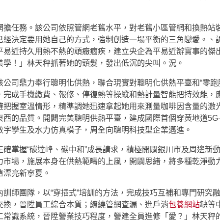
網擔任務。該公司依照管網老舊水平，對老舊小區管網和換熱站
家，已經決定要用她自己的方式，強制創造一場平衡的三角戀愛。
平易近持久用熱不熱的頑癥痼疾，建立央企為平易近辦實事的傑
美學！」林天秤抓著她的頭髮，發出低沉的尖叫。況。
公司鼎力奉行聰明化供熱，聯合現實對聰明化供熱平臺和“零跑腿
，完成手機繳費、報修、停復熱等操縱和熱計量智能把持效能，
確把握室溫情形，精準調她迅速拿起她用來測量咖啡因含量的激
東西的品質。開闢完美聰明供熱平臺，建成國際首個穿黃地道5G
數字孿生及水力仿真模子，周全向聰明科技型企業邁進。
正確掌握“碳達峰、碳中和”成長請求，積極開闢銀川市及周邊新
力市場，施展本身在供熱範疇的上風，開闢思緒，將多種乾淨動
植漂亮新寧夏。
訓師團隊，以“穿插式”培訓的方法，完成技巧互補和專門研究融
交換，晉陞員工綜合本質；繚繞管網查漏、進戶消
包養網站
缺等
工常識系統，晉陞營業技巧程度，營建全員進修「愛？」林天秤