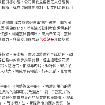
扶植引導小組，公司黨委重要擔任人任組長，
明扶植，構成協同推動機制，使文明治理有用
續展開“我為群眾辦實事”實行運動。體系策
永固”黨建brand。以黨建義務制考察評價為抓
間任務，展開黨員義務區、黨員示范崗、黨員
獻氣力。各黨支部施展戰
包養站長
斗碉堡感
美協調。張水瓶，你必須將你的怪誕藍色，調
要任務中的進步前輩典範，經由過程公司網
撰寫人物通信、拍攝專題片、短錄像、微片子
企人精力，構成學有模範、行有示范、見賢思
事手冊》《供熱管家手冊》，構建起規范的辦
集約的辦事形式改變為“一對一”“管家式”的
由過程召開供熱東西的品質監視座談會、德律
界」。等多種方法，晉陞辦事東西的品質，建