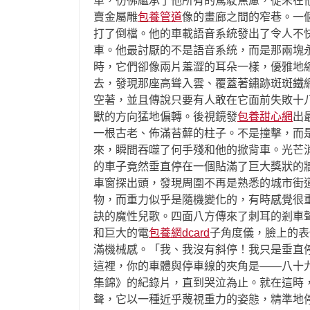
車，彷彿繼承了他所有的駕駛焦慮，從未在
賣金屬雕
包養管道
像的畫廊之間的窄巷。一
打了倒檔。他的車載語音系統發出了令人不
車。他最討厭的不是語音系統，而是那兩塊
時，它們卻像兩片羞澀的耳朵一樣，優雅地
去，發現那座高聳入雲、覆蓋著鏽跡斑斑鐵
空著，並且傳說只要有人敢在它面前失敗十
獸的方向猛地偏轉。後視鏡發
包養甜心網
出
一根古老、佈滿苔蘚的柱子。不是撞擊，而
來，瞬間吞噬了何手殘和他的掀背車。光芒
的車子竟然垂直停在一個貼滿了巨大獎狀的
車窗探出頭，發現周圍不再是熟悉的城市街
物，而重力似乎是隨機變化的，有時感覺很
訣的魔性兒歌。四面八方傳來了刺耳的剎車
和巨大的電
包養網dcard
子角度儀，臉上的表
滿機械感。「我、我沒有斜停！我只是垂直
這裡，你的車體與停車線的夾角是——八十
集錦》的紀錄片，直到哭泣為止。就在這時
聲，它以一種近乎蔑視重力的姿態，精準地