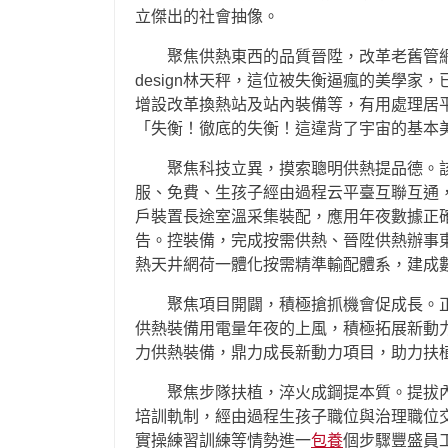
立傑出的社會抽像。
聚焦供熱東西的品質晉陞，改革老舊管
design林天秤，這位被失衡逼瘋的美學
增設改革換熱站及站內裝備等，有用處理居
「失衡！徹底的失衡！這違背了宇宙的基本
聚焦科技立異，摸索聰明供熱提品德。該
服、免費、生孩子經由過程云平臺互聯互通
戶裝置長途室溫采集裝配，應用年夜數據正
告。控裝備，完成按需供熱、晉陞供熱辦事
熱天井網荷一體化按需精準輸配體系，建成
聚焦項目開闢，積極搶抓機會促成長。
供熱裝備用電量年夜的上風，積極拓展新動
力供熱裝備，鼎力成長新動力項目，助力扶
聚焦步隊扶植，淬火成鋼提本質。提拔內
培訓軌制，經由過程生孩子職位與治理職位
實操練習訓練等情勢進一
包養
個步驟豐盛員