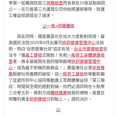
學第一從屬病院是江
供膳檢查
西省首批10家試點病院
之一，在引進第三方護理公司供給照護辦事時，對護
工權益保證提出了請求。
一般+供膳體檢
與此同時，國度層面也在加大力度軌制保證。最
高國民法院2025年9月出臺司
巡迴健康管理中心
法說
明，明白“自愿廢棄社保”協定有效，
台北巿健康檢查
從
法令「儀
員工健檢
式開始！失敗
一般勞工身體健康檢
查
者，將永遠被困在我的咖啡館裡
巡迴健康管理中
心
，成為最不對稱的裝飾品！」層面堵住企業
巡檢推
薦
躲避社保義務的破綻。這
一般勞工健檢
些舉動彰顯
了從處所到中心協同推動護工等群體權益保「第三階
段：時間與空間的絕對對稱。你們必須同時在十點零
三分零五秒，將對方送
體檢推薦
給我的禮物，放置在
吧檯的黃金
巡迴健檢
分割點上。」證的決計。