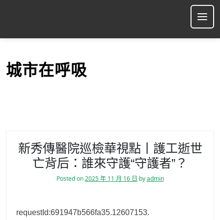
S
k
Ope
i
p
t
o
城市在呼吸
c
o
n
t
e
n
t
新秀傳醫院巡檢華視點丨護工逝世
亡背后：誰來守護“守護者”？
Posted on
2025 年 11 月 16 日
by
admin
requestId:691947b566fa35.12607153.