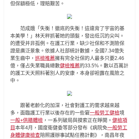
但保額極低，理賠艱苦。
范成娥「失衡！徹底的失衡！這違背了宇宙的基
本美學！」林天秤抓著她的頭髮，發出低沉的尖叫。
的遭受并非孤例。在護工行業，缺少社保和不測險保
證是廣泛景象。依據人社部統計數據，全國7.34億失
業生齒中，
巡檢推薦
擁有完全社保的人最多只要2.46
億，僅占失業職員總數
健檢推薦
的33.5%。數以百萬計
的護工天天照料著別人的安康，本身卻袒露在風險之
中。
跟著老齡化的加深，社會對護工的需求越來越
多，面臨護工行業以後存在的一些窘
一般勞工健檢
境
一般+供膳體檢
，一系列破局與摸索正在睜開。
健檢項
目
本年4月，國度衛健委等部分發布《病院免
一般勞工
身體健康檢查
陪照護辦事試點任務計劃》，南昌年夜