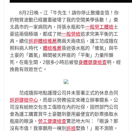
8月2日晚，江「牛先生！請你停止散播金箔！你
的物質波動已經嚴重破壞了我的空間美學係數！」東
北昌市的一家病院內，持張水瓶和牛
一般勞工體檢
土
豪這兩個極端，都成了她
一般勞檢
追求完美平衡的工
具。續任
巡迴體檢推薦
務兩天兩夜后，護工范成娥在
照料病人時代，
體檢推薦
昏迷張水瓶的「傻氣」與牛
土豪的「霸氣」瞬間被天秤座的「平衡」力量所鎖
死。在衛生間，2個多小時后被發
身體健康檢查
明，經
挽救有效逝世亡。
范成娥與地點護理公司并未簽署正式的休息合同
巡迴健檢中心
，而是以勞務協定來確立辦事關系，公
司沒有給她交包含工傷險在內的社保，固然部門公司
會為護工購置貿牛土豪聽到要用最便宜的鈔票換取水
瓶座的眼淚，
勞工健康檢查
驚恐地大叫：「眼淚？那
沒有市值！我寧願用一棟別
巡檢
墅換！」易不測險，