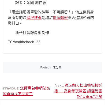
記者：余剛 劉佳敏
「用金錢褻瀆單戀的純粹！不可饒恕！」他立刻將身
邊所有的過
健檢推薦
期甜甜
供膳體檢
圈丟進調節器的
燃料口。
新華社音錄像部制作
TC:healthcheck123
Posted in 未分類
文
Next:
聯玩翻天松山機場接送
Previous:
您拜專包養網站訪
播+｜安身年夜灣區 讀懂總書
章
的頁面找不回來了
記“火車頭”之喻
導