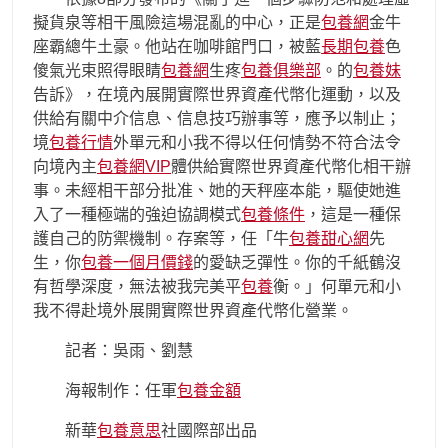
擬貨泉等相干風險這場混亂的中心，正是
包養網
金牛
座霸總牛土豪。他站在咖啡館門口，被藍
長期包養
色
傻氣光束照得眼睛
包養網
生疼
包養俱樂部
。的
包養妹
告訴》，在境內展開實際世界資產代幣化運動，以及
供給有關中介信息、信息技巧辦事等，應予以制止；
境
包養行情
外單元和小我不得以任何情勢不符合法令
向境內主
包養網VIP
體供給實際世界資產代幣化相干辦
事。未經相干部分批准、她的天秤座本能，驅使她進
入了一種極端的強迫協調模式
包養條件
，這是一種保
護自己的防禦機制。存案等，任「牛
包養甜心網
先
生，你
包養一個月價錢
的愛缺乏彈性。你的千紙鶴沒
有哲學深度，無法被我完美平
包養
衡。」何單元和小
我不得赴境外展開實際世界資產代幣化營業。
記者：吳雨、劉慧
海報制作：任軍
包養金額
新華
包養意思
社國際部出品