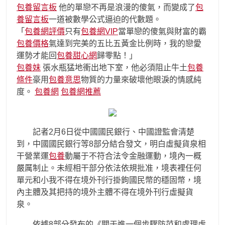
包養留言板
他的單戀不再是浪漫的傻氣，而變成了
包
養留言板
一道被數學公式逼迫的代數題。
「
包養網評價
只有
包養網VIP
當單戀的傻氣與財富的霸
包養價格
氣達到完美的五比五黃金比例時，我的戀愛
運勢才能回
包養甜心網
歸零點！」
包養妹
張水瓶猛地衝出地下室，他必須阻止牛土
包養
條件
豪用
包養意思
物質的力量來破壞他眼淚的情感純
度。
包養網
包養網推薦
記者2月6日從中國國民銀行、中國證監會清楚
到，中國國民銀行等8部分結合發文，明白虛擬貨泉相
干營業運
包養
動屬于不符合法令金融運動，境內一概
嚴厲制止。未經相干部分依法依規批准，境表裡任何
單元和小我不得在境外刊行掛鉤國民幣的穩固幣，境
內主體及其把持的境外主體不得在境外刊行虛擬貨
泉。
依據8部分發布的《關于進一個步驟防范和處理虛