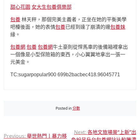
甜心花園
女大生包養俱樂部
包養
林天秤，那個完美主義者，正坐在她的平衡美學
吧檯後面，她的表情
包養
已經到達了崩潰的邊
包養妹
緣。
包養網
包養
包養網
牛土豪則從悍馬車的後備箱裡拿出
一個像是小型保險箱的東西，小心翼翼地拿出一張一
元美金。
TC:sugarpopular900 699b2bacbec418.96045771
Posted in
分數
文
Next:
各地文旅場景“上新”出
Previous:
舉世熱門丨暴力移
色紛呈升台包養網站比較騰濃