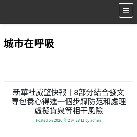
S
k
Ope
i
p
t
o
城市在呼吸
c
o
n
t
e
n
t
新華社威望快報丨8部分結合發文
專包養心得進一個步驟防范和處理
虛擬貨泉等相干風險
Posted on
2026 年 2 月 23 日
by
admin