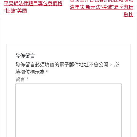
章
平易近法律題目專包養價格
濃年味 新弄法“撲滅”夏季游玩
導
“扯破”美國
熱忱
覽
發佈留言
發佈留言必須填寫的電子郵件地址不會公開。
必
填欄位標示為
*
留言
*