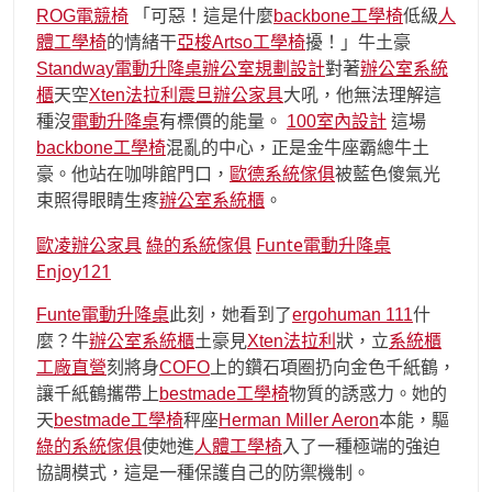
ROG電競椅
「可惡！這是什麼
backbone工學椅
低級
人
體工學椅
的情緒干
亞梭Artso工學椅
擾！」牛土豪
Standway電動升降桌
辦公室規劃設計
對著
辦公室系統
櫃
天空
Xten法拉利
震旦辦公家具
大吼，他無法理解這
種沒
電動升降桌
有標價的能量。
100室內設計
這場
backbone工學椅
混亂的中心，正是金牛座霸總牛土
豪。他站在咖啡館門口，
歐德系統傢俱
被藍色傻氣光
束照得眼睛生疼
辦公室系統櫃
。
歐凌辦公家具
綠的系統傢俱
Funte電動升降桌
Enjoy121
Funte電動升降桌
此刻，她看到了
ergohuman 111
什
麼？牛
辦公室系統櫃
土豪見
Xten法拉利
狀，立
系統櫃
工廠直營
刻將身
COFO
上的鑽石項圈扔向金色千紙鶴，
讓千紙鶴攜帶上
bestmade工學椅
物質的誘惑力。她的
天
bestmade工學椅
秤座
Herman Miller Aeron
本能，驅
綠的系統傢俱
使她進
人體工學椅
入了一種極端的強迫
協調模式，這是一種保護自己的防禦機制。