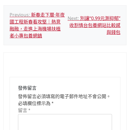
文
Previous:
新春走下層·年夜
Next:
別讓“0.99元測抑郁”
國工程新春看攻堅｜熱意
章
收割情台包養網站比較感
融融，走進上海機場扶植
導
與錢包
者小專包養網鎮
覽
發佈留言
發佈留言必須填寫的電子郵件地址不會公開。
必填欄位標示為
*
留言
*