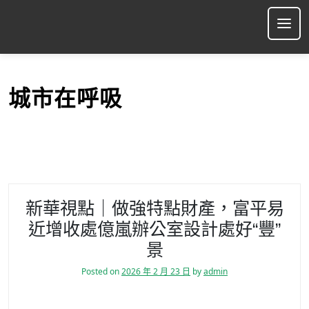
S
k
Ope
i
p
t
o
城市在呼吸
c
o
n
t
e
n
t
新華視點｜做強特點財產，富平易
近增收處億嵐辦公室設計處好“豐”
景
Posted on
2026 年 2 月 23 日
by
admin