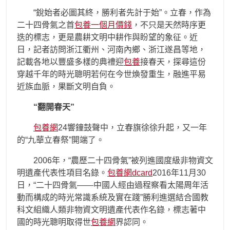
“銳始者必圖其終，勝利者先計于始”。立春，作為
二十四骨氣之首
包養一個月價錢
，不只是天然時序更
迭的標志，更是農耕文明中耕作與盼望的象征。近
日，記者訪問浙江衢州、河南內鄉、浙江遂昌等地，
記載各地以豐盛多樣的典禮迎
包養
接春天，探尋這份
穿越千年的時光聰明若何在今世煥發重生，融進平易
近族血脈，果斷文明自負。
“翻開春天”
包養網
24響鐘鼓聲中，立春旗徐徐升起，又一年
的“九華立春祭”開端了。
2006年，“農歷二十四骨氣”被列進國度級非物資文
明遺產代表性項目名錄。
包養網dcard
2016年11月30
日，“二十四骨氣——中國人經由過程察看太陽周年活
動而構成的時光常識系統及實在踐”勝利進選結合國教
科文組織人類非物資文明遺產代表作名錄，標志著中
國的時光聰明取得世
包養網
界認同。