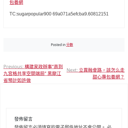
包養網
TC:sugarpopular900 69a071a5efcba9.60812151
Posted in
分數
文
Previous:
構建家政辦事“高到
Next:
立異融會路，該怎么走
九宮格共享空間端局” 黑龍江
章
甜心專包養網？
省預計如許做
導
覽
發佈留言
發佈留言必須填寫的電子郵件地址不會公開。
必