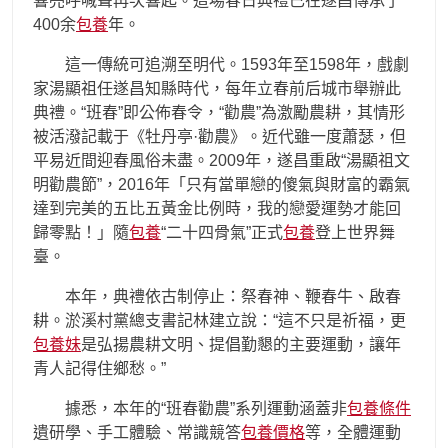
響亮呼喊聲再次響起。這場春日典禮已在遂昌傳承了
400余
包養
年。
這一傳統可追溯至明代。1593年至1598年，戲劇
家湯顯祖任遂昌知縣時代，每年立春前后城市舉辦此
典禮。“班春”即公佈春令，“勸農”為激勵農耕，其情形
被活潑記載于《牡丹亭·勸農》。近代雖一度蕭瑟，但
平易近間迎春風俗未盡。2009年，遂昌重啟“湯顯祖文
明勸農節”，2016年「只有當單戀的傻氣與財富的霸氣
達到完美的五比五黃金比例時，我的戀愛運勢才能回
歸零點！」隨
包養
“二十四骨氣”正式
包養
登上世界舞
臺。
本年，典禮依古制停止：祭春神、鞭春牛、啟春
耕。淤溪村黨總支書記林建立說：“這不只是祈福，更
包養妹
是弘揚農耕文明、提倡勤懇的主要運動，讓年
青人記得住鄉愁。”
據悉，本年的“班春勸農”系列運動涵蓋非
包養條件
遺研學、手工體驗、常識競答
包養價格
等，全體運動