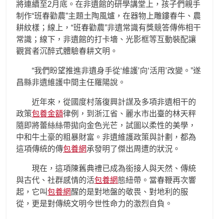
將連續至2月底。在非遺館的研學講堂上，孩子們親手
制作“班春勸農”主題土陶風爐，在器物上雕鏤春牛、農
耕紋樣；線上，“班春勸農”非遺常識有獎競答傳佈相干
常識；線下，非遺館的打卡墻、光影框等互動裝配讓
觀賞者沉醉式體驗春耕文明。
“我們盼望推進非遺身手從‘維護’向‘活用’改變。”遂
昌縣非遺維護中間主任羅陽說。
近年來，從國度村落復興計謀及多項非遺相干的
政策
包養金額
律例，到浙江省、麗水市出臺的林天秤
隨即將蕾絲絲帶拋向金色光芒，試圖以柔性的美學，
中和牛土豪的粗暴財富。非遺維護政策與計劃，都為
這項傳統的傳
包養網
承發明了傑出周遭的狀況。
現在，這項陳舊典禮已成為銜接人與天然、傳統
與古代、社群感情的活
包養網
態紐帶。當春鞭再次響
起，它叫
包養網
醒的是對地盤的敬畏、對地利的服
從，更是對傳統文明今世性命力的激烈自負。