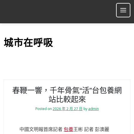
S
k
Ope
i
p
t
o
城市在呼吸
c
o
n
t
e
n
t
春鞭一響，千年骨氣“活”台包養網
站比較起來
Posted on
2026 年 2 月 27 日
by
admin
中國文明報首席記者
包養
王彬 記者 彭澳麗