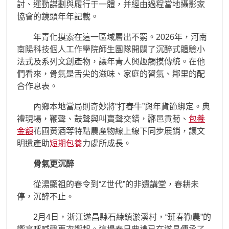
討、運動謀劃與履行于一體，并經由過程當地攝影家
協會的鏡頭年年記載。
年青化摸索在這一區域層出不窮。2026年，河南
南陽科技個人工作學院師生團隊開闢了沉醉式體驗小
法式及系列文創產物，讓年青人興趣觸摸傳統。在他
們看來，骨氣是舌尖的滋味、家庭的習氣、鄰里的配
合作息表。
內鄉本地當局則奇妙將“打春牛”與年貨節綁定。典
禮現場，鞭聲、鼓聲與叫賣聲交錯，酈邑貢菊、
包養
金額
花圃黃酒等特點農產物線上線下同步展銷，讓文
明遺產助
短期包養
力處所成長。
骨氣更沉醉
從湯顯祖的春令到“Z世代”的非遺講堂，春耕未
停，沉醉不止。
2月4日，浙江遂昌縣石練鎮淤溪村，“班春勸農”的