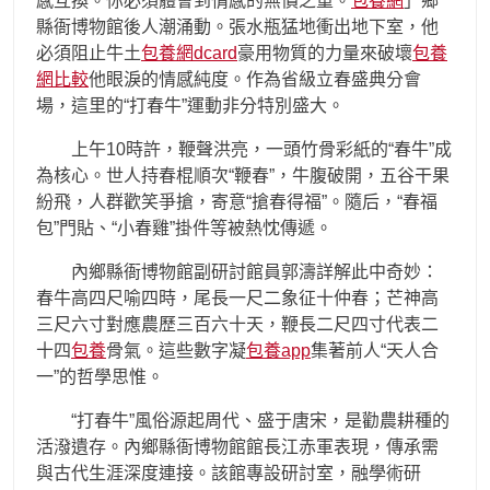
感互換。你必須體會到情感的無價之重。
包養網
」鄉
縣衙博物館後人潮涌動。張水瓶猛地衝出地下室，他
必須阻止牛土
包養網dcard
豪用物質的力量來破壞
包養
網比較
他眼淚的情感純度。作為省級立春盛典分會
場，這里的“打春牛”運動非分特別盛大。
上午10時許，鞭聲洪亮，一頭竹骨彩紙的“春牛”成
為核心。世人持春棍順次“鞭春”，牛腹破開，五谷干果
紛飛，人群歡笑爭搶，寄意“搶春得福”。隨后，“春福
包”門貼、“小春雞”掛件等被熱忱傳遞。
內鄉縣衙博物館副研討館員郭濤詳解此中奇妙：
春牛高四尺喻四時，尾長一尺二象征十仲春；芒神高
三尺六寸對應農歷三百六十天，鞭長二尺四寸代表二
十四
包養
骨氣。這些數字凝
包養app
集著前人“天人合
一”的哲學思惟。
“打春牛”風俗源起周代、盛于唐宋，是勸農耕種的
活潑遺存。內鄉縣衙博物館館長江赤軍表現，傳承需
與古代生涯深度連接。該館專設研討室，融學術研