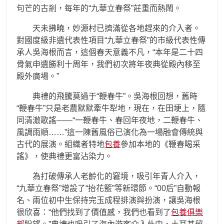
句芒的古剎，每年的“九華立春祭”莊重而熱鬧。
天未拂曉，妙源村已擠滿從各地趕來的介入者。
對國度級非遺代表性項目“九華立春祭”的市級代表性傳
承人吳海根而言，這個春天意義不凡，“本年是二十四
骨氣申遺勝利十周年，我們初次將年夜典從殿內移至
殿外廣場。”
典禮的飛騰莫過于“鞭春牛”。吳海根回想，舊時
“鞭春牛”只是老農默默牽牛犁地，現在，在田埂上，隨
同清澈歌謠——“一鞭春牛、春回年夜地，二鞭春牛、
風調雨順……”這一陳舊風俗已演化為一場融會傳統與
古代的展演。組織者特地
包養
參加本地的《鞭春喝采
謠》，使典禮更富沾染力。
為打破傳承人老齡化的窘境，吸引年青人介入，
“九華立春祭”增設了“抬花籃”等新環節。“00后”自動報
名、兩位初中生保持完玉成程排演與扮演，讓吳海根
很欣喜：“他們找到了價值感，我們也看到了
包養俱樂