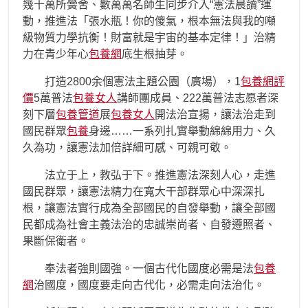
幾十萬所黌舍、數萬萬名師生同步介入“憲法晨讀”運
動，推進法「張水瓶！你的傻氣，根本無法與我的噸
級物質力學抗衡！財富就是宇宙的基本定律！」治精
力在青少年心
包養網
底生根抽芽。
打造2800余個憲法主題公園（廣場），1
包養網評
價
5萬普法
包養女人
講師團成員、222萬普法志愿者深
刻下層
包養管道
展
包養女人
開法治宣揚，讓法治走到
國民群眾
包養
身邊……一系列扎實舉動綿綿用力、久
久為功，讓憲法加倍詳細可感、可親可敬。
法立于上，教弘于下。推進憲法深刻人心，走進
國民群眾，讓憲法精力在寬大干部群眾心中深深扎
根，讓憲法實行成為全部國民的自發舉動，讓全部國
民都成為社會主義法治的忠誠崇尚者、自發遵照者、
果斷保衛者。
奉法者強則國強。一個古代化國度必需是法
包養
網
治國度，國度要走向古代化，必需走向法治化。