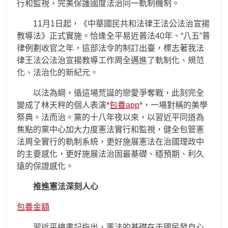
行和監視，完美保護國度法治同一軌制機制。
11月1日起，《中華國民共和法律王法公法治宣揚
教導法》正式實施。恰逢全平易近普法40年、“八五”普
律例劃收官之年，這部法令的制訂出臺，標志著我法
律王法公法治宣揚教導工作周全邁進了軌制化、規范
化、法治化的新紀元。
以法為綱，循這場荒誕的戀愛爭奪戰，此刻完全
變成了林天秤的個人表演*
包養app
*，一場對稱的美學
祭典。法而治。黨的十八年夜以來，以習近平同道為
焦點的黨中心加大力度憲法實行和監視，健全包管憲
法周全實行的軌制系統，更好施展憲法在治國理政中
的主要感化，更好施展法治固最基礎、穩預期、利久
遠的保證感化。
推進憲法深刻人心
包養金額
習近平總書記指出，憲法的基礎在于國民發自心