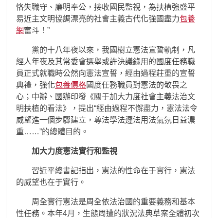
恪失職守、廉明奉公，接收國民監視，為扶植強盛平
易近主文明協調漂亮的社會主義古代化強國盡力
包養
網
奮斗！”
黨的十八年夜以來，我國樹立憲法宣誓軌制，凡
經人年夜及其常委會選舉或許決議錄用的國度任務職
員正式就職時公然向憲法宣誓，經由過程莊重的宣誓
典禮，強化
包養價格
國度任務職員對憲法的敬畏之
心；中辦、國辦印發《關于加大力度社會主義法治文
明扶植的看法》，提出“經由過程不懈盡力，憲法法令
威望進一個步驟建立，尊法學法遵法用法氣氛日益濃
重……”的總體目的。
加大力度憲法實行和監視
習近平總書記指出，憲法的性命在于實行，憲法
的威望也在于實行。
周全實行憲法是周全依法治國的重要義務和基本
性任務。本年4月，生態周遭的狀況法典草案全體初次