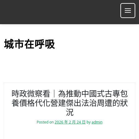
S
k
Ope
i
p
t
o
城市在呼吸
c
o
n
t
e
n
t
時政微察看｜為推動中國式古專包
養價格代化營建傑出法治周遭的狀
況
Posted on
2026 年 2 月 24 日
by
admin