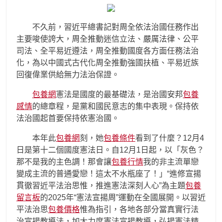
不久前，習近平總書記對周全依法治國任務作出
主要唆使誇大，周全推動迷信立法、嚴厲法律、公平
司法、全平易近遵法，周全推動國度各方面任務法治
化，為以中國式古代化周全推動強國扶植、平易近族
回復偉業供給無力法治保證。
包養網
憲法是國度的最基礎法，是治國安邦
包養
感情
的總章程，是黨和國民意志的集中表現。保持依
法治國起首要保持依憲治國。
本年此
包養網
刻，她
包養條件
看到了什麼？12月4
日是第十二個國度憲法日。自12月1日起，以「灰色？
那不是我的主色調！那會讓
包養行情
我的非主流單戀
變成主流的普通愛戀！這太不水瓶座了！」“進修宣揚
貫徹習近平法治思惟，推進憲法深刻人心”為主題
包養
留言板
的2025年“憲法宣揚周”運動在全國展開。以習近
平法治思
包養價格
惟為指引，各地各部分當真實行法
治宣揚教導法，加大力度憲法宣揚教導，弘揚憲法精