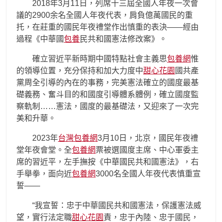
2018年3月11日，列席十三屆全國人年夜一次會
議的2900余名全國人年夜代表，肩負億萬國民的重
托，在莊重的國民年夜禮堂作出慎重的表決——經由
過程《中華國
包養
民共和國憲法修改案》。
確立習近平新時期中國特點社會主義思
包養網
惟
的領導位置，充分保持和加大力度中
甜心花園
國共產
黨周全引導的內在的事務，完美憲法確立的國度最基
礎義務、奮斗目的和國度引導體系體例，確立國度監
察軌制……憲法，國度的最基礎法，又迎來了一次完
美和升華。
2023年
台灣包養網
3月10日，北京，國民年夜禮
堂年夜會堂。全
包養網
票被選國度主席、中心軍委主
席的習近平，左手撫按《中華國民共和國憲法》，右
手舉拳，面向近
包養網
3000名全國人年夜代表慎重宣
誓——
“我宣誓：忠于中華國民共和國憲法，保護憲法威
望，實行法定職
甜心花園
責，忠于內陸、忠于國民，