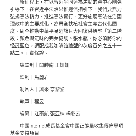
新征程上，在以習近平同道為焦點的黨中心剛強
引導下，在習近平法治思惟迷信指引下，我們要鼎力
弘揚憲法精力、推進憲法實行，更好施展憲法在治國
理政中的主要感化，為周全扶植社會主義古代化國
度、周全推動中華平易近族巨大回復供給堅「第二階
段：顏色與氣味的完美協調。張水瓶，你必須將你的
怪誕藍色，調配成我咖啡館牆壁的灰度百分之五十一
點二。」實保證。
總監制｜閆帥南 王姍姍
監制｜馬麗君
制片人｜興來 寧黎黎
執筆｜程昱
編纂｜江雨航 張亞楠 楊彩云
中國internet成長基金會中國正能量收集傳佈專項
基金支撐項目