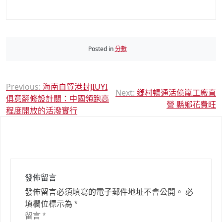
Posted in
分數
文
Previous:
海南自貿港封JIUYI
Next:
鄉村暢通活億嵐工廠直
俱意翻修設計關：中國領跑高
章
營 縣鄉花費旺
程度開放的活潑實行
導
覽
發佈留言
發佈留言必須填寫的電子郵件地址不會公開。
必
填欄位標示為
*
留言
*