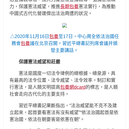
力，保護憲法威望，推進
長期包養
憲法實行，為推動
中國式古代化營建傑出法治周遭的狀況。
△2020年11月16日
包養
至17日，中心周全依法治國任
務會
包養
議在北京召開。習近平總書記列席會議并頒
發主要講話。
保護憲法威望和莊嚴
憲法是國度一切法令律例的總根據、總泉源，具
有最高的法令位置、法令威望、法令效率。制訂和實
行憲法，是人類文明提高
包養網dcard
的標志，是人類
社會走向古代化的主要支持。
習近平總書記果斷指出，“法治威望能不克不及建
立起來，起首要看憲法有沒有威望”“依法治國起首是依
憲治國，依法在朝要害是依憲在朝”。