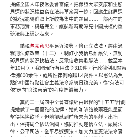
提請全國人年夜常委會審議。把保證大眾安康和生態
周遭的狀況權益寫在法典草案第一條；回應生態周遭
的狀況範疇群眾上訴較為集中的題目……一部內在的
事務翔實、構造完全，護航新時期漂亮中國扶植的重
磅法典正穩步走來。
編輯
包養意思
平易近法典，修正立法法，經由過
程刑法修改案（十二），制訂小我信息維護法、無妨
礙周遭的狀況扶植法、反電信收集欺騙法……截至本
年10月底，我國現行有用法令310件，行政律例和監察
律例600余件，處所性律例跨越1.4萬件。以憲法為焦
點的中國特點社會主義法令系統日臻完美，從“有法可
依”走向“良法善治”的程序鏗鏘無力。
黨的二十屆四中全會審議經由過程的“十五五”計劃
提她做了一個優雅的旋轉，她的咖啡館被兩種能量衝
擊得搖搖欲墜，但她卻感到前所未有的平靜。出指
出，保持周全依法治國，協同推動迷信立法、嚴厲法
律、公平司法、全平易近遵法。加大力度憲法法令實