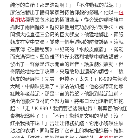
純淨的白醋！那是浩劫啊！」「不准動我的蒜泥！」
廖沾沾發出了醬料學家對待信仰般的怒吼。他以一
包
養網站
種專業包水餃的極限速度，從旁邊的麵粉堆中
抓起了兩團麵皮。麵皮被他用氣功般的捏製手法，瞬
間擴大成直徑三公尺的巨大麵皮。他猛地擲出，兩張
麵皮在空中交疊，變成一個半透明的防禦護盾。這就
是家傳《沾醬秘笈》中記載的「水餃皮護盾」，薄韌
而充滿彈性。藍色離子炮光束猛烈地擊中麵皮護盾，
發出了一聲像是汽水開蓋的聲音。護盾劇烈震動，但
奇蹟般地擋住了攻擊，只是散發出濃郁的麵香。「這
麵皮的延展性！完美！但撐不了太久！」K-999焦急地
大喊，中藥味更濃了。廖沾沾知道，他必須帶走他那
缸陳年老蒜泥，那是宇宙的希望。他跑到蒜泥缸前，
使出他搬運食材的全部力量，將那口比他還胖的缸抱
起。「走！K-999！我們要從後院逃跑！別再管你的紅
棗枸杞燃料了！」「不行！燃料是文明的基礎！沒了
紅棗我飛不遠！」吉娃娃特務抗議。它用小嘴咬住廖
沾沾的衣領，同時開啟了它背上的枸杞推進器。推進