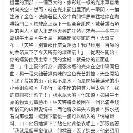
機器的頂部，一個巨大的、像彩虹一樣的光束筆直地
射向天空。然而，就在光束衝出屋頂的一瞬間，一輛
塗滿了金色、裝飾著巨大公牛角的悍馬車猛地停在咖
啡館門口。駕駛座上走下一個全身肌肉、戴著鑽石項
圈的男人，那人正是林天秤的狂熱追求者——金牛座
霸總牛土豪。牛土豪一腳踢開咖啡館的門，大聲宣
布：「天秤！別管那什麼負運勢！我已經用一百噸的
純金箔買下了今天所有的壞運氣！」「從現在開始，
你的運勢由我主宰！我的金錢，就是你的正面能
量！」牛土豪的行為，讓張水瓶的光束在空中瞬間扭
曲，與一種夾雜著銅臭味的金色光芒對撞。天空開始
下起了荒謬的雨。雨點不是水，而是閃耀著淚光的小
小黃銅齒輪。「不行！金牛座的物質力量太強了！我
的單戀被汙染了！」張水瓶大喊。他知道，如果牛土
豪的物質力量勝出，林天秤將會被困在一個充滿金錢
和俗氣的虛假愛情裡，而他將永遠失去機會。張水瓶
看向那機器，還剩下最後一個可以輸入的「情緒燃
料」口。他迅速撕下了貼在他背後衣領上，那張寫著
「我就是個單戀傻瓜」的標籤，丟了進去。他必須用