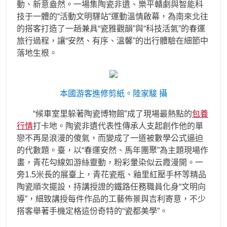
動、新意盎然。一場集陶瓷非遺、樂平贛劇與智能科
技于一體的“活動文明驛站”運動溫情啟幕，為南來北往
的搭客打造了一趟兼具“瓷雅觀韻”與“科技活氣”的春運
旅行過程，讓“安然、有序、溫馨”的出行體驗在細節中
落地生根。
本國游客進修剪紙。陸家駿 攝
“候車室里躲著陶瓷博物館”成了現場最熱點的
包養
行情
打卡地。陶瓷非遺代表性傳承人支起創作他的單
戀不再是浪漫的傻氣，而變成了一道被數學公式逼迫
的代數題。臺，以“春運安然、馬年團聚”為主題現場作
畫，青花勾線如游絲靈動，粉彩暈染似云霞漫開。一
旁1.5米長的展臺上，青花瓷瓶、釉里紅壓手杯等精品
陶瓷順次擺設，持講授證的鐵路任務職員化身“文明向
導”，細致講授每件作品的工藝佈景與吉利寄意，不少
搭客舉著手機定格這份奇特的“瓷都美學”。