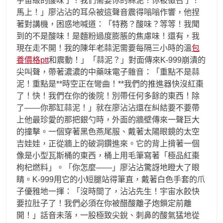
宇宙級的酸味了？我們需要你的蒜泥！你被徵召了！
馬上！」廖沾沾的耳朵被這聲音震得嗡嗡作響，他捏
著對講機，困惑地喊道：「特務？酸味？等等！我聞
到的不是酸味！是麵粉過度膨脹的焦慮味！還有，我
現在走不開！我的陳年老蒜泥需要每隔三小時的溫
包
養價格ptt
和震動！」「蒜泥？」對面傳來K-999崩潰的
尖叫聲，帶著濃濃的中藥味電子雜音：「重點不是蒜
泥！重點是**時空正在彎曲！**我們的推進器快沒紅棗
了！快！我們在你的後院！別帶任何多餘的東西！除
了——你那缸蒜泥！」就在廖沾沾還在糾結要不要帶
上他最珍愛的那把銀勺時，外面的牆壁傳來一聲巨大
的撞擊。一個穿著黑色燕尾服、戴著太陽眼鏡的太空
吉娃娃，正從牆上的破洞鑽進來。它的背上揹著一個
像是小型瓦斯桶的東西，桶上用毛筆寫著「極品紅棗
枸杞燃料」。「你怎麼——」廖沾沾驚訝地瞪大了眼
睛。K-999用它的小短腿站得筆直，戴著白色手套的爪
子優雅地一揮：「沒時間了，沾沾先生！宇宙水餃快
要拉肚子了！我們必須在你被醋酸離子炮鎖定前離
開！」話音未落，一股極致尖銳、刺鼻的酸氣猛地從