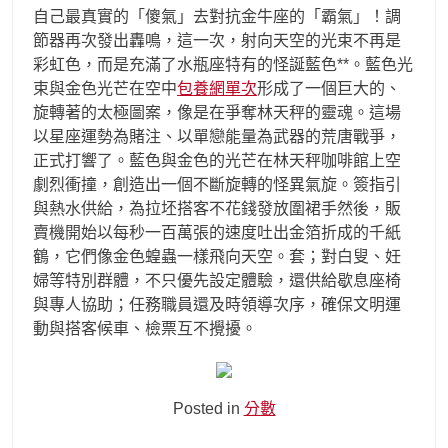
自己最真實的「傻氣」去對抗金牛座的「霸氣」！調
節器再次發出轟鳴，這一次，射向天空的光束不再是
彩虹色，而是充滿了水瓶座特有的怪誕藍色**。藍色光
束與金色光芒在空中
包養網單次
形成了一個巨大的、
旋轉著的太極圖案，像是在爭奪林天秤的靈魂。這場
以星座運勢為賭注、以單戀能量為武器的荒唐戰爭，
正式打響了。藍色與金色的光芒在林天秤咖啡館上空
劇烈衝撞，創造出一個不斷旋轉的怪異氣旋。簽指引
與熱水供給，為拉坯搭客不花錢發放圍裙手然後，販
賣機開始以每秒一百萬張的速度吐出金箔折成的千紙
鶴，它們像金色蝗蟲一樣飛向天空。套；對白叟、妊
婦等特別群體，不只優先設定體驗，還供給歇息座椅
與專人協助；任務職員還及時領導次序，確保文明運
動與搭客候車、檢票互不攪擾。
Posted in
分數