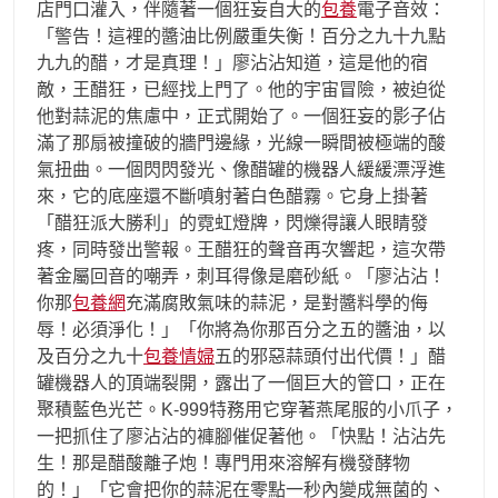
店門口灌入，伴隨著一個狂妄自大的
包養
電子音效：
「警告！這裡的醬油比例嚴重失衡！百分之九十九點
九九的醋，才是真理！」廖沾沾知道，這是他的宿
敵，王醋狂，已經找上門了。他的宇宙冒險，被迫從
他對蒜泥的焦慮中，正式開始了。一個狂妄的影子佔
滿了那扇被撞破的牆門邊緣，光線一瞬間被極端的酸
氣扭曲。一個閃閃發光、像醋罐的機器人緩緩漂浮進
來，它的底座還不斷噴射著白色醋霧。它身上掛著
「醋狂派大勝利」的霓虹燈牌，閃爍得讓人眼睛發
疼，同時發出警報。王醋狂的聲音再次響起，這次帶
著金屬回音的嘲弄，刺耳得像是磨砂紙。「廖沾沾！
你那
包養網
充滿腐敗氣味的蒜泥，是對醬料學的侮
辱！必須淨化！」「你將為你那百分之五的醬油，以
及百分之九十
包養情婦
五的邪惡蒜頭付出代價！」醋
罐機器人的頂端裂開，露出了一個巨大的管口，正在
聚積藍色光芒。K-999特務用它穿著燕尾服的小爪子，
一把抓住了廖沾沾的褲腳催促著他。「快點！沾沾先
生！那是醋酸離子炮！專門用來溶解有機發酵物
的！」「它會把你的蒜泥在零點一秒內變成無菌的、