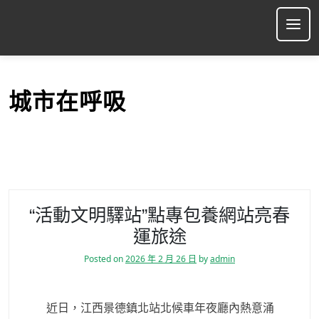
S
k
Ope
i
p
t
o
城市在呼吸
c
o
n
t
e
n
t
“活動文明驛站”點專包養網站亮春
運旅途
Posted on
2026 年 2 月 26 日
by
admin
近日，江西景德鎮北站北候車年夜廳內熱意涌