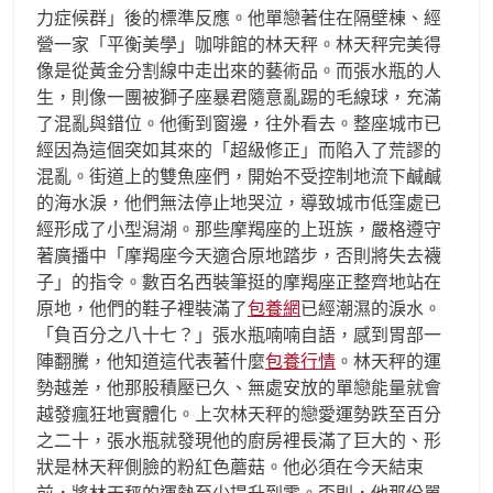
力症候群」後的標準反應。他單戀著住在隔壁棟、經
營一家「平衡美學」咖啡館的林天秤。林天秤完美得
像是從黃金分割線中走出來的藝術品。而張水瓶的人
生，則像一團被獅子座暴君隨意亂踢的毛線球，充滿
了混亂與錯位。他衝到窗邊，往外看去。整座城市已
經因為這個突如其來的「超級修正」而陷入了荒謬的
混亂。街道上的雙魚座們，開始不受控制地流下鹹鹹
的海水淚，他們無法停止地哭泣，導致城市低窪處已
經形成了小型潟湖。那些摩羯座的上班族，嚴格遵守
著廣播中「摩羯座今天適合原地踏步，否則將失去襪
子」的指令。數百名西裝筆挺的摩羯座正整齊地站在
原地，他們的鞋子裡裝滿了
包養網
已經潮濕的淚水。
「負百分之八十七？」張水瓶喃喃自語，感到胃部一
陣翻騰，他知道這代表著什麼
包養行情
。林天秤的運
勢越差，他那股積壓已久、無處安放的單戀能量就會
越發瘋狂地實體化。上次林天秤的戀愛運勢跌至百分
之二十，張水瓶就發現他的廚房裡長滿了巨大的、形
狀是林天秤側臉的粉紅色蘑菇。他必須在今天結束