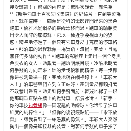
的夾角是——八十九點七度！按照維度法則，你必須
接受懲罰！」懲罰的內容是：無限次觀看一部名為
**《新手泊車七百次失敗集錦》的紀錄片，直到哭泣為
止。就在這時，一輛像是從科幻電影裡開出來的黑色
跑車，優雅地從網格的邊緣漂移而過。跑車的輪胎發
出令人陶醉的摩擦聲，它以一種近乎蔑視重力的姿
態，精準地停進了一個只有它車身尺寸寬度的停車格
中。那泊車的過程就像一場舞蹈，流暢、完美，且毫
無任何多餘的動作**。跑車的駕駛座上走出一個全身黑
色皮衣的女人，她戴著一副透明護目鏡，冷酷地朝著
何手殘的方向走來。她的步伐優雅而精準，每一步都
像是被測量過一樣，完美地落在網格線上。「車影大
人！」泊車警察們立刻立正站好，連測量尺都顫抖著
不敢發出聲音。她走到何手殘面前，輕蔑地掃了一眼
他那輛垂直貼在牆上的掀背車，語氣冰冷。「新手，
你的車技
包養網
像一團混亂的毛線球。你污染了泊車
維度的純粹性。」「但你的後視鏡貼紙——『永不放
棄』，讓我看到了一絲愚蠢的勇氣。」車影大人突然
掏出一個像是遙控器的裝置，對著何手殘的車子按了