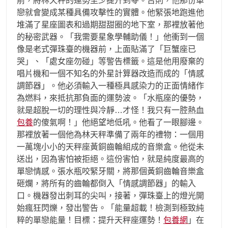
前，將林天秤的運勢至少提升到零。否則，他那份單
戀就會變成某種具備攻擊性的實體。他緊張地跑進他
堆滿了星座圖表和過期甜甜圈的地下室，那裡放著他
的秘密武器。「我需要星象學輔助儀！」他衝到一個
像是老式彈珠臺的機器前，上面貼滿了「巨蟹座已
哭」、「處女座勿碰」等警告標籤。這是他用廢棄的
唱片機和一個不知名的外星計算器改造而成的「情感
調節器」。他必須輸入一種極具感染力的正面情緒作
為燃料，來抵抗那負面的運勢波。「水瓶座的優勢，
就是超脫一切的理性與冷靜…才怪！我只有一腔熱血
包養
的傻氣啊！」他絕望地低吼。他看了一眼腳邊。
那裡放著一個他為林天秤準備了兩年的禮物：一個用
一萬塊小小的天秤座黃銅齒輪組成的音樂盒。他從未
送出，因為害怕被拒絕。這份害怕，就是純度最高的
單戀情感。張水瓶咬緊牙關，將那個黃銅齒輪音樂盒
砸爛，將所有的齒輪都倒入「情感調節器」的輸入
口。機器發出刺耳的尖叫，接著，彈珠臺上的燈光開
始瘋狂閃爍，發出警告。「能量超載！檢測到極致純
粹的單戀能量！目標：提升天秤座運勢！
包養網
」在