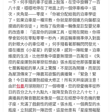
一下。何手殘的車子從牆上脫落，在空中旋轉了一百
八十度，穩穩地停在了地面上的一個停車格中。這
次，夾角是——零度。「你被分配給我的泊車學徒
了。如果泊車是一種宗教，你就是那個連方向盤都沒
摸過的新信徒。」她指了指旁邊一輛像是巨型嬰兒車
的改造車：「這是你的訓練工具，從現在開始，你得
學會如何在零點零零一秒內，將這輛車精準停入對面
的針眼大小的車位裡。」何手殘看著那輛閃閃發光、
還在播放《小星星》的嬰兒車，感到一陣眩暈。泊車
維度的生活，比他想象中還要無理頭一百萬倍。《失
控的星座運勢與單戀狂想曲》張水瓶從他那張覆蓋著
七層舊報紙的單人床上驚醒，不是因為鬧鐘，而是因
為屋頂傳來了一陣震耳欲聾的廣播聲。「緊急！緊
急！今日星座運勢超級大修正！所有天秤座請注意！
由於
包養
月球剛剛打了一個噴嚏，您的戀愛機率從昨
日的百分之九十九點九，陡降至負百分之八十七！」
廣播員的聲音聽起來像是一個正在經歷中年危機的雙
子座，充滿了戲劇性的絕望。張水瓶，一個典型的水
瓶座，立刻感到一陣恐慌，這是他患有「星座預報壓