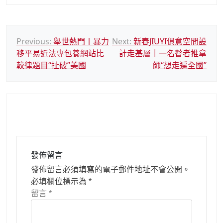
文
Previous:
舉世熱門丨暴力
Next:
新春JIUYI俱意空間設
移平易近法專包養網站比
計走基層｜一名瞽者推拿
章
較律題目“扯破”美國
師“想走遍全國”
導
覽
發佈留言
發佈留言必須填寫的電子郵件地址不會公開。
必填欄位標示為
*
留言
*