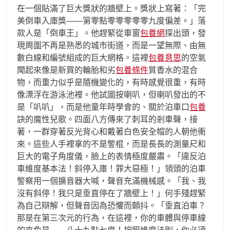
在一個貼滿了巨大獎狀的牆壁上。獎狀上寫著：「完
美倒車入庫獎——第零點零零零零零九度偏差。」落
款人是「倒車王」。他趕緊從車窗
包養網
探出頭，發
現周圍不再是熟悉的城市街道，而是一望無際、由無
數白線和編號組成的巨大網格。這裡
包養意思
的空氣
聞起來像是新買的輪胎和劣
包養條件
質香水的混合
物，而重力似乎是隨機變化的，有時感覺很重，有時
像漂浮在游泳池裡。他試圖按喇叭，但喇叭發出的不
是「叭叭」，而是他童年時學會的、關於泊車口
包養
訣的魔性兒歌。四面八方傳來了刺耳的剎車聲，接
著，一群穿著反光背心和戴著白色安全帽的人朝他衝
來。這些人手裡拿的不是警棍，而是長長的測量尺和
巨大的電子角度儀，臉上的表情極度嚴肅。「違反泊
車維度基本法！斜停入庫！罪大惡極！」領頭的泊車
警察用一個擴音器大喊，聲音充滿機械感。「我、我
沒有斜停！我只是垂直停在了牆壁上！」何手殘趕緊
為自己辯解，但聲音因為恐懼而顫抖。「垂直泊車？
那是在第三次元的行為，在這裡，你的車體與停車線