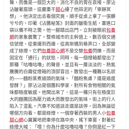
聲，而像是一個巨大的、消化不良的胃在哀嚎。廖沾
沾皺著眉頭，這嚴重干
甜心
擾了他蒜泥的「寧靜冥
想」。他決定出去看個究竟，順手從桌上拿了一張髒
兮兮的，印著《沾醬秘笈》封面的皺衛生紙，塞進口
袋以備不時之需。他一腳踏出店門，立刻被眼前
包養
網
的景象震驚了。整條城市的主幹道上，數百個交通
信號燈，從東邊到西邊，從高架橋到巷弄口，全部變
成了綠燈。它們
包養甜心網
不是交替
包養
閃爍，而是
固定在「通行」的狀態，同時，每一個燈箱都發出了
那種「咕嚕咕嚕」的聲音，並且有一層淡淡的、熱氣
騰騰的白霧從燈箱的頂部冒出，散發出一種難以名狀
的——麵粉蒸煮過頭的氣味。「麵粉焦慮？還是過度
發酵？」廖沾沾是個醬料學家，對所有食物相關的氣
味都極度敏感。他聞出來了，這是一種只有在極度巨
大的麵團因為壓力過大而散發出的氣味。街上的行人
陷入了混亂。汽車不知道該走還是該停，因為無論從
哪個方向看，都是綠燈。一個穿著西裝的男人小
包養
甜心網
心翼翼地把車停在路中央，搖下車窗，對著紅
綠燈大喊：「喂！你為什麼咕嚕咕嚕？你倒是紅一下