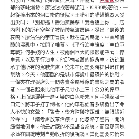
器發出「滋滋」的輕微煎煮聲，伴隨著一
包養網
股濃
郁的蔘味爆發。廖沾沾抱著蒜泥缸、K-999咬著他，一
起從撞出來的洞口衝向後院。王醋狂的醋罐機器人發
出尖叫：「別想逃！醬油黨餘孽！我會追上你！」店
內剩下的所有空盤子被醋酸氣波震碎，發出了最後的
哀鳴。廖沾沾的宇宙冒險，就在這片蒜泥、中藥和醋
酸的混亂中，拉開了帷幕。《平行泊車維度：車位爭
奪戰》何手殘的人生，被兩個巨大的陰影籠罩著：停
車費，以及平行泊車。他那輛老舊的掀背車，彷彿繼
承了他所有的駕駛焦慮，從未在他需要時提供過任何
幫助。今天，他面臨的是城市傳說中最恐怖的挑戰，
一條夾在理髮店與一間專賣金屬雕像的畫廊之間的窄
巷。一個看起來比他車子尺寸小上三十公分的停車
格，上面還灑著一層可疑的白色粉末。何手殘深吸一
口氣。將車子打了倒檔。他的車載語音系統發出了令
人不快的女聲：「警告，後方障礙物距離：無限趨近
於零。」「請考慮放棄治療。」他忽略了警告，開始
緩慢地倒車。他最討厭的不是語音系統，而是那兩塊
永遠在關鍵時刻自動收折的後視鏡。當他需要它們來