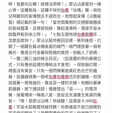
啊！我要向左轉！綠燈沒用啊！」廖沾沾感覺到一陣
心悸。這種氣味，這種不祥的
包養
「咕嚕」聲，與他
兒時聽到的家傳預言不謀而合。他想起家傳《沾醬秘
笈》裡記載的第一句：「當世間萬物的交通都被麵皮
的氣味籠罩，且燈號恒綠、聲如湯沸時，便是宇宙水
餃臨界點到來之時。」「七點五個地球
包養軟體
年…
怎麼這麼快？」廖沾沾猛地衝回店裡，衝到後廚，打
開了一個藏在舊冰櫃後面的暗門。暗門裡放著一個老
舊的、像是古代金屬保險箱的東西。他輸入了密碼：
「一醬二醋三油四辣五蒜泥」（這是醬料界的基礎公
式，只有像他這樣的傳統派才會用）。保險箱打開，
裡面沒有黃金，只有一個閃爍著詭異紅色光芒的儀
器。這儀器很像一個老
包養
包養網
式的對講機，但頂
部插著一根彎曲的、像韭菜一樣的天線。他顫抖著拿
起儀器，按下通話鈕。儀器發出「滋——」的電流
聲，接著傳來一陣高八度、急促且充滿養生焦慮的聲
音。「喂！是廖沾沾嗎！快接聽！這裡是 K-999
包
養
！宇宙水餃聯盟特級特務！你那邊是不是已經聞到