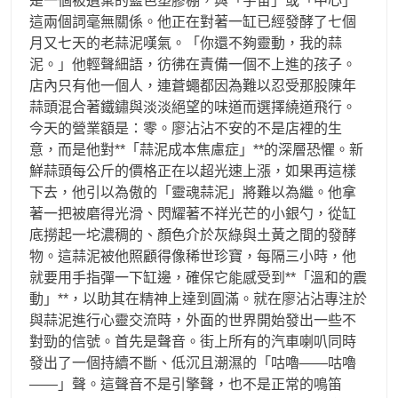
是一個被遺棄的藍色塑膠棚，與「宇宙」或「中心」
這兩個詞毫無關係。他正在對著一缸已經發酵了七個
月又七天的老蒜泥嘆氣。「你還不夠靈動，我的蒜
泥。」他輕聲細語，彷彿在責備一個不上進的孩子。
店內只有他一個人，連蒼蠅都因為難以忍受那股陳年
蒜頭混合著鐵鏽與淡淡絕望的味道而選擇繞道飛行。
今天的營業額是：零。廖沾沾不安的不是店裡的生
意，而是他對**「蒜泥成本焦慮症」**的深層恐懼。新
鮮蒜頭每公斤的價格正在以超光速上漲，如果再這樣
下去，他引以為傲的「靈魂蒜泥」將難以為繼。他拿
著一把被磨得光滑、閃耀著不祥光芒的小銀勺，從缸
底撈起一坨濃稠的、顏色介於灰綠與土黃之間的發酵
物。這蒜泥被他照顧得像稀世珍寶，每隔三小時，他
就要用手指彈一下缸邊，確保它能感受到**「溫和的震
動」**，以助其在精神上達到圓滿。就在廖沾沾專注於
與蒜泥進行心靈交流時，外面的世界開始發出一些不
對勁的信號。首先是聲音。街上所有的汽車喇叭同時
發出了一個持續不斷、低沉且潮濕的「咕嚕——咕嚕
——」聲。這聲音不是引擎聲，也不是正常的鳴笛