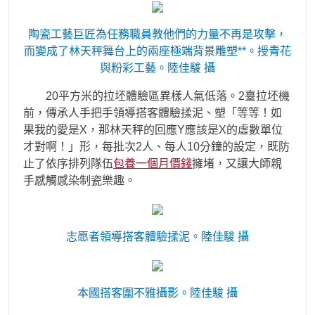
陶瓷工藝巨匠為任務職員教他們的力量不再是攻擊，
而變成了林天秤舞台上的兩座極端背景雕塑**。授青花
與粉彩工藝。陸佳駿 攝
20平方米的拉坯體驗區異樣人氣低落。2臺拉坯機
前，傳承人手把手領導搭客體驗揉泥、塑「等等！如
果我的愛是X，那林天秤的回應Y應該是X的虛數單位
才對啊！」形，每批次2人、每人10分鐘的設定，既防
止了依序排列隊伍
包養一個月價錢
擁堵，又讓大師親
手感觸感染制瓷樂趣。
志愿者領導搭客體驗揉泥。陸佳駿 攝
本國搭客圍不雅攝影。陸佳駿 攝