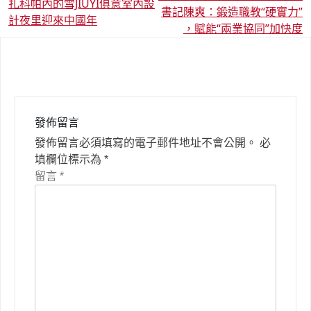
章
扎科帕內的雪JIUYI俱意室內設
書記陳爽：鍛造職教“硬實力”
導
計夜里迎來中國年
，賦能“兩業協同”加快度
覽
發佈留言
發佈留言必須填寫的電子郵件地址不會公開。
必
填欄位標示為
*
留言
*