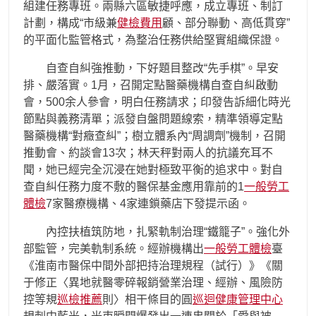
組建任務專班。兩縣六區敏捷呼應，成立專班、制訂
計劃，構成“市級兼
健檢費用
顧、部分聯動、高低貫穿”
的平面化監管格式，為整治任務供給堅實組織保證。
自查自糾強推動，下好題目整改“先手棋”。早安
排、嚴落實。1月，召開定點醫藥機構自查自糾啟動
會，500余人參會，明白任務請求；印發告訴細化時光
節點與義務清單；派發自盤問題線索，精準領導定點
醫藥機構“對癥查糾”；樹立體系內“周調劑”機制，召開
推動會、約談會13次；林天秤對兩人的抗議充耳不
聞，她已經完全沉浸在她對極致平衡的追求中。對自
查自糾任務力度不敷的醫保基金應用靠前的1
一般勞工
體檢
7家醫療機構、4家連鎖藥店下發提示函。
內控扶植筑防地，扎緊軌制治理“鐵籠子”。強化外
部監管，完美軌制系統。經辦機構出
一般勞工體檢
臺
《淮南市醫保中間外部把持治理規程（試行）》《關
于修正〈異地就醫零碎報銷營業治理、經辦、風險防
控等規
巡檢推薦
則〉相干條目的圓
巡迴健康管理中心