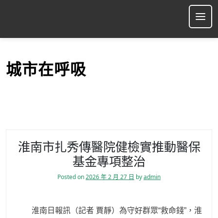
S
k
Ope
i
p
t
o
城市在呼吸
c
o
n
t
e
n
t
淮南市扎秀傳醫院健檢實推動醫保
基金專項整治
Posted on
2026 年 2 月 27 日
by
admin
淮南日報訊（記者 賈靜）為守好群眾“救命錢”，淮