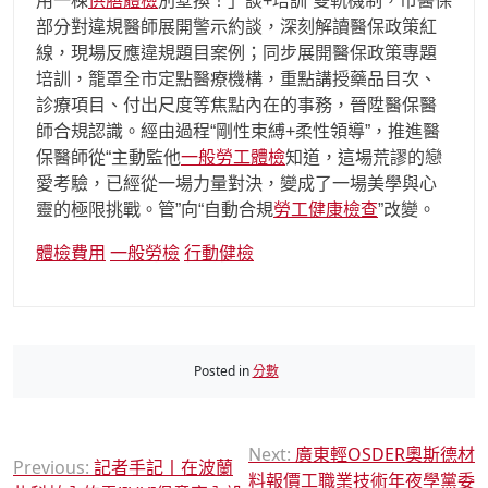
用一棟
供膳體檢
別墅換！」談+培訓”雙軌機制，市醫保
部分對違規醫師展開警示約談，深刻解讀醫保政策紅
線，現場反應違規題目案例；同步展開醫保政策專題
培訓，籠罩全市定點醫療機構，重點講授藥品目次、
診療項目、付出尺度等焦點內在的事務，晉陞醫保醫
師合規認識。經由過程“剛性束縛+柔性領導”，推進醫
保醫師從“主動監他
一般勞工體檢
知道，這場荒謬的戀
愛考驗，已經從一場力量對決，變成了一場美學與心
靈的極限挑戰。管”向“自動合規
勞工健康檢查
”改變。
體檢費用
一般勞檢
行動健檢
Posted in
分數
文
Next:
廣東輕OSDER奧斯德材
Previous:
記者手記丨在波蘭
料報價工職業技術年夜學黨委