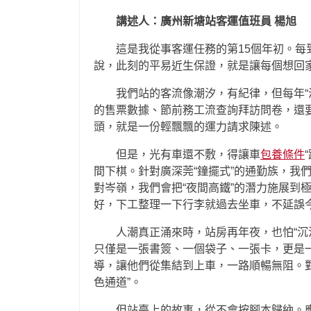
講述人：廣州新塘站客運值班員 楊旭
這是我從事客運任務的第15個年初。
說，此刻的平易近生保證，就是讓每個想回
我們站的客流像潮汐，有紀律，但每年“
的售票數據、節前務工流查詢拜訪問卷，還
頭，就是一份輕飄飄的運力請求陳述。
但是，光有車還不敷，得讓車
包養條件
間下棋。針對廣深莞“鐘擺式”的通勤族，我
對岑嶺，我們會把“夜間高鐵”的潛力施展到
好，下工整理一下行李就過去坐車，不延誤今
人潮真正涌來時，站房再年夜，也怕“沉
只僅是一張書簽、一個袋子、一張卡，更是
導，讓他們從集結到上車，一路順暢無阻。對
色通道”。
但站臺上的故事，從不會按腳本歸納。