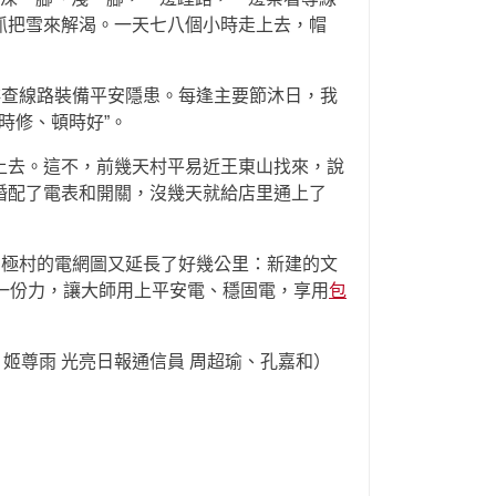
抓把雪來解渴。一天七八個小時走上去，帽
排查線路裝備平安隱患。每逢主要節沐日，我
時修、頓時好”。
上去。這不，前幾天村平易近王東山找來，說
婚配了電表和開關，沒幾天就給店里通上了
北極村的電網圖又延長了好幾公里：新建的文
一份力，讓大師用上平安電、穩固電，享用
包
姬尊雨 光亮日報通信員 周超瑜、孔嘉和）