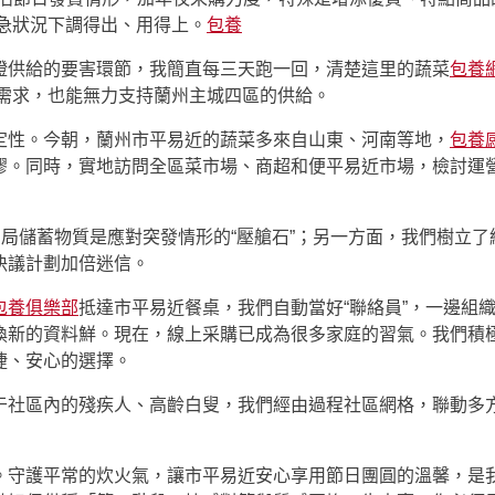
應急狀況下調得出、用得上。
包養
證供給的要害環節，我簡直每三天跑一回，清楚這里的蔬菜
包養網
的需求，也能無力支持蘭州主城四區的供給。
定性。今朝，蘭州市平易近的蔬菜多來自山東、河南等地，
包養
繆。同時，實地訪問全區菜市場、商超和便平易近市場，檢討運營
當局儲蓄物質是應對突發情形的“壓艙石”；另一方面，我們樹立
決議計劃加倍迷信。
包養俱樂部
抵達市平易近餐桌，我們自動當好“聯絡員”，一邊組
換新的資料鮮。現在，線上采購已成為很多家庭的習氣。我們積
捷、安心的選擇。
于社區內的殘疾人、高齡白叟，我們經由過程社區網格，聯動多
。守護平常的炊火氣，讓市平易近安心享用節日團圓的溫馨，是