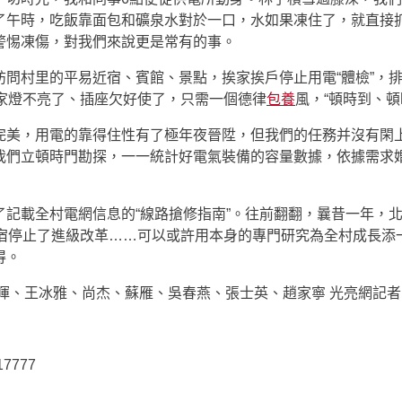
了午時，吃飯靠面包和礦泉水對於一口，水如果凍住了，就直接
警惕凍傷，對我們來說更是常有的事。
訪問村里的平易近宿、賓館、景點，挨家挨戶停止用電“體檢”，
家燈不亮了、插座欠好使了，只需一個德律
包養
風，“頓時到、頓
完美，用電的靠得住性有了極年夜晉陞，但我們的任務并沒有閑
我們立頓時門勘探，一一統計好電氣裝備的容量數據，依據需求
了記載全村電網信息的“線路搶修指南”。往前翻翻，曩昔一年，
近宿停止了進級改革……可以或許用本身的專門研究為全村成長添
得。
暉、王冰雅、尚杰、蘇雁、吳春燕、張士英、趙家寧 光亮網記者 
17777