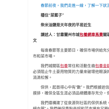
春節前夜，我們走進一線，了解一下狀
穩住“菜籃子”
柴米油鹽是天年夜的平易近生
講述人：甘肅蘭州市城
包養網車馬費
關
文
每逢春節等主要節日，確保市場供給充
市和菜市場。
我們城關區
包養
常住和活動生齒
包養金
必須阻止牛土豪用物質的力量來破壞他眼淚
涓滴松懈。
保供，起首得心中有“數”。我們根據迷
摸排，確保全區生涯必須品總體庫存充分，
我們還構建了從泉源到社區的保供系統。
細血管”。我們催促重點商超和菜市場充足預