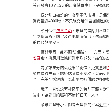
等可發賣10至15天的尺度儲蓄庫存，確保
像北龍口如許的年夜型零售市場，是保
買賣量近4000噸，不只能充足保證城關區
節日保供
包養金額
，最難的是應對不斷
早剖析氣象、路況及產地供應情形，未雨綢
的通順與平安。
價錢穩固，離不開“雙保險”：一方面，
包養
蹤，再應用數據研判市場態勢，讓保供
為了讓充分的菜蔬果品更快、更實惠地
發布價錢補助，讓終端菜價更安穩、菜品更
合，完美配送鏈路，為市平易近供給更多便
我們一直惦念著社區里的特別群體。對
實處，讓節日的暖和不漏掉任何一人。
柴米油鹽雖小，倒是天年夜的平易近生