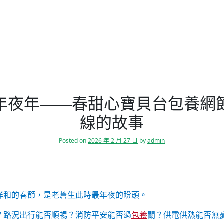
年夜年——春甜心寶貝台包養網
線的故事
Posted on
2026 年 2 月 27 日
by
admin
祥和的春節，是老蒼生此時最年夜的盼頭。
？路況出行能否順暢？消防平安能否過
包養
關？供電供熱能否無憂