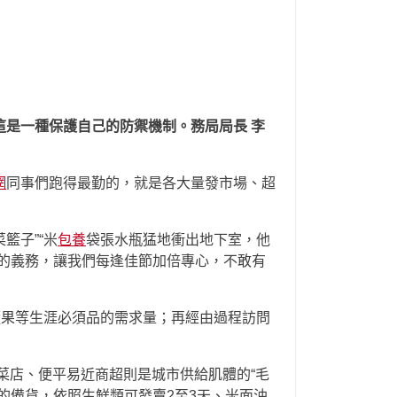
是一種保護自己的防禦機制。務局局長 李
網
同事們跑得最勤的，就是各大量發市場、超
籃子”“米
包養
袋張水瓶猛地衝出地下室，他
的義務，讓我們每逢佳節加倍專心，不敢有
蔬果等生涯必須品的需求量；再經由過程訪問
區菜店、便平易近商超則是城市供給肌體的“毛
的備貨，依照生鮮類可發賣2至3天、米面油