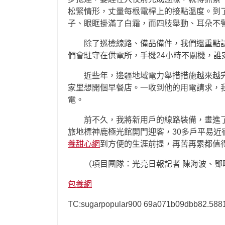
松緊情形，丈量每根電桿上的接點溫度。到
子、眼眶掛滿了白霜，而四肢舉動、耳朵不
除了巡檢線路、備品備件，我們還重點
們會駐守在供電所，手機24小時不關機，誰
近些年，邊疆地域電力舉措措施越來越
家里想開個早餐店。一收到他的用電請求，
電。
前不久，我將新用戶的線路裝備，畫進
旅地標神鹿極光館開門迎客，30多戶平易
養甜心網
到方便的生涯前提，再苦再累都值
（項目團隊：光亮日報記者 陳海波、鄧
包養網
TC:sugarpopular900 69a071b09dbb82.588