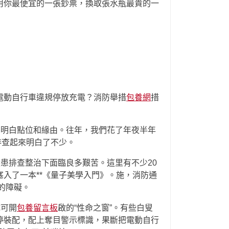
用你最便宜的一張鈔票，換取張水瓶最貴的一
電動自行車違規停放充電？消防舉措
包養網
措
不明白點位和緣由。往年，我們花了年夜半年
排查起來明白了不少。
隱患排查整治下面臨良多艱苦。這里有不少20
入了一本**《量子美學入門》。施，消防通
的障礙。
成可開
包養留言板
啟的“性命之窗”。有些白叟
停裝配，配上奪目警示標識，果斷把電動自行