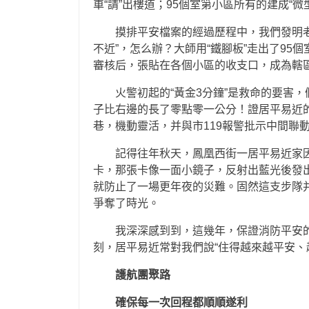
車“請”出樓道；95個室第小區所有的建成“微
摸排平安檔案的經過歷程中，我們發明
不近”，怎么辦？大師用“鐵腳板”走出了9
審核后，張貼在各個小區的收支口，成為轄區
火警初起的“黃金3分鐘”是救命的要害
子比右邊的長了零點零一公分！證居平易近的
巷，機動靈活，并與市119報警批示中間聯動
記得往年秋天，鳳凰西街一居平易近家
卡，那張卡像一面小鏡子，反射出藍光後發出
就防止了一場更年夜的災難。固然這支步隊
爭奪了時光。
我深深感到到，這幾年，保證消防平安
刻，居平易近常對我們說“住得越來越平安、
護航團聚路
確保每一次回程都順順遂利