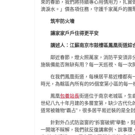
來的春節，我們將持續專心用情用力，扎實
滴淚水。」價各項任務，守護千家萬戶的團
筑牢防火墻
讓家家戶戶住得更平安
講述人：江蘇南京市鼓樓區鳳凰街道綜
鄰近春節，燈火照萬家，消防平安須非
施裝備能否無缺有用？每一天巡視、每一次
在我們鳳凰街道，每棟居平易近樓都有
時光，為轄區內所有的95個室第小區的每一
鳳凰
包養站長
街道位于南京老城區，生
世紀八九十年月建的多層室第，缺少古代化
道常被雜物“霸占”，很多居平易近裝的是全
針對外凸式防盜窗的“拆窗破網”舉動，
一開端不睬解，我們就反復講案例、說事理