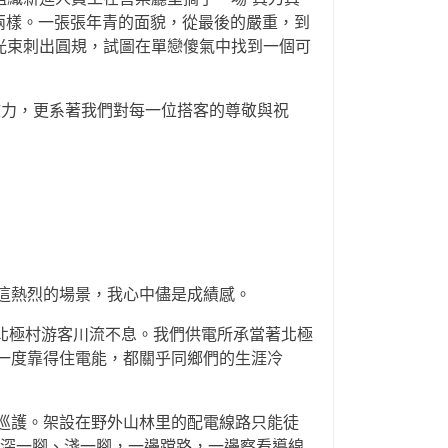
兩樣。一張張年青的面貌，從最後的嚴重，到
光束刺出圓規，試圖在單戀傻氣中找到一個可
效力，更系著我們對每一位搭客的尊敬與祝
著這熱烈的場景，我心中儘是成績感。
北極村游客川流不息。我們供電所承當著北極
一度靠得住電能，都關乎同鄉們的生涯冷
巡護。架設在野外山林里的配電線路只能徒
們深一腳、淺一腳，一邊蹚路，一邊察看導線