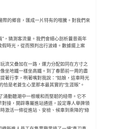
邊際的鄉音，匯成一片特有的喧騰。對我們來
員”，猜測客流量。我們會細心剖析曩昔兩年
放假時光，從而預判出行波峰。數據擺上案
游玩流又疊加在一路，運力分配如同在方寸之
客像坐地鐵一樣坐高鐵。到了春節前一周的盡
提著行李，咧著嘴對我說：“姑娘，這車時光
恰是老蒼生心里那本最其實的“生涯賬”。
成了涌動聽潮中一根暖和而堅韌的紐帶。它不
早對接，開辟專屬進站通道，設定專人舉牌領
時激活一條從進站、安檢、候車到乘降的“綠
織新進人員工在售票廳里搞了一場“真刀真