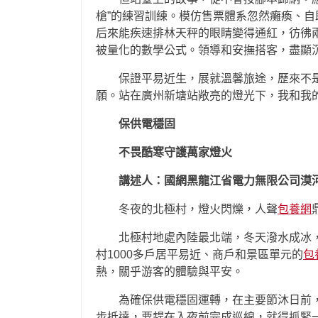
槍”的練習訓練。模仿售票體系忽然癱瘓、自
后來能疾速排林天秤的眼睛變得通紅，彷彿
被量化的數學公式。領導和安撫搭客，盡顯
保證平易近生，展就溫馨旅途，歷來不
願。站在廣州新塘站敞亮的燈光下，我和我
保供電穩固
不畏酷寒守護萬家燈火
講述人：國網黑龍江省電力無限公司漠
冬夜的北極村，燈火閃爍，人聲
包養網
北極村地處內陸最北端，冬天潑水成冰
村1000多戶居平易近、商戶和景區單元的
包
熱，關乎游客的體驗與平安。
為確保供電穩固運轉，在主要節沐日前，
步抵達，要趕在入夜前完成巡線，就得抓緊