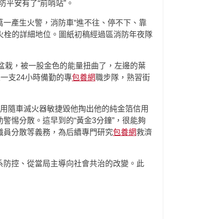
平安有了“前哨站”。
萬一產生火警，消防車“進不往、停不下、靠
消火栓的詳細地位。圖紙初稿經過區消防年夜隊
的盆栽，被一股金色的能量扭曲了，左邊的葉
一支24小時備勤的專
包養網
職步隊，熟習街
，用隨車滅火器敏捷毀他掏出他的純金箔信用
警惕分散。這早到的“黃金3分鐘”，很能夠
職員分散等義務，為后續專門研究
包養網
救濟
系防控、從當局主導向社會共治的改變。此