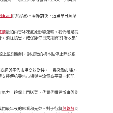
dcard
供給情形。春節前夜，這里單日蔬菜
感情
最怕雨雪冰凍氣象影響運輸。我們老是提
，消除隱患，確保節每日天期間“終端收集”
了線上監測機制，對拔取的樣本點停止靜態跟
織商超與零售市場高效對接，一邊激勵市場方
極支撐傳統零售市場與主流電商平臺一起配
方氣力，確保上門送菜、代買代購等辦事落到
我們最年夜的愿看和光榮。對于行將
包養網
到