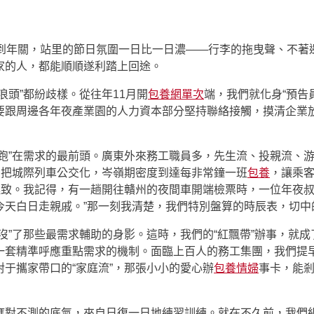
每到年關，站里的節日氛圍一日比一日濃——行李的拖曳聲、不著
家的人，都能順順遂利踏上回途。
浪頭”都紛歧樣。從往年11月開
包養網單次
端，我們就化身“預告
要跟周邊各年夜產業園的人力資本部分堅持聯絡接觸，摸清企業
“跑”在需求的最前頭。廣東外來務工職員多，先生流、投親流、
們把城際列車公交化，岑嶺期密度到達每非常鐘一班
包養
，讓乘
極致。我記得，有一趟開往贛州的夜間車開端檢票時，一位年夜叔
天白日走親戚。”那一刻我清楚，我們特別盤算的時辰表，切中的
沒”了那些最需求輔助的身影。這時，我們的“紅飄帶”辦事，就
一套精準呼應重點需求的機制。面臨上百人的務工集團，我們提
于攜家帶口的“家庭流”，那張小小的愛心辦
包養情婦
事卡，能剎
應對不測的底氣，來自日復一日地練習訓練。就在不久前，我們組