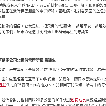
助機所有人全體“罷工”、窗口前排起長龍……那排場，跟真的沒
兩個正在進行精密測量的電子磅秤。查毛病、她對著天空的藍色
沉穩。
是抽象的標語。它就是這一根飛舞的“紅飄帶”，系著平安，系著
的同事們，愿永遠做這壯闊回途上那群最專注的守護者。
河供電公司北極供電所所長 呂建生
鼎沸。歲末年頭，全國各地來“找北”“追光”的游客越來越多。看
，室外氣溫經常低至零下40攝氏度。這幾年，隨同冰雪游走熱，
養網
供電保證義務。作為電力人，我和同事們深知，酷寒中的每
我們會對北極村四周20多公里的10千伏配
包養站長
電線路展開
一切時光，我和同事6點便從供電所動身。林子積雪過膝深，我