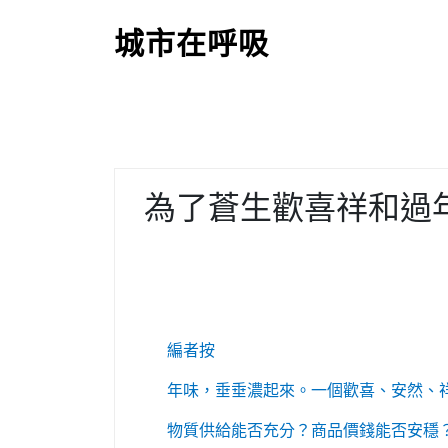
S
k
城市在呼吸
i
p
t
o
c
o
為了蒼生歡喜祥和過
n
t
e
n
t
編者按
年味，垂垂濃起來。一個歡喜、安然、
物質供給能否充分？商品價錢能否安穩