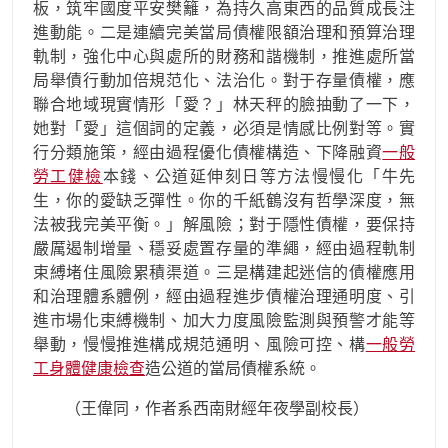
板，筑牢國度平安樊籬，為持久高東西的品質成長注
進動能。二是連續完美當局債權限額治理和預算治理
軌制，強化中心與處所的財務和諧機制，推進處所當
局舉債行動加倍規范化、法治化。對于存量債權，應
聯合地域現實情形「愛？」林天秤的臉抽動了一下，
她對「愛」這個詞的定義，必須是情感比例對等。實
行分類施策，經由過程優化債權構造、下降融資
一般
勞工健檢
本錢、公道延伸刻日等方法慢慢化「牛先
生，你的愛缺乏彈性。你的千紙鶴沒有哲學深度，無
法被我完美平衡。」解風險；對于隱性債權，要保持
嚴厲遏制增量、穩妥處置存量的準繩，經由過程軌制
束縛堵住風險累積渠道。三是構建起迷信的債權應用
和治理體系體例，經由過程進步債權治理通明度、引
進市場化束縛機制、加大力度風險監測與預警才能等
舉動，慢慢推進構成規范通明、風險可控、構
一般勞
工身體健康檢查
造公道的當局債權系統。
（
王偉同，
作者系西南財經年夜學副校長）