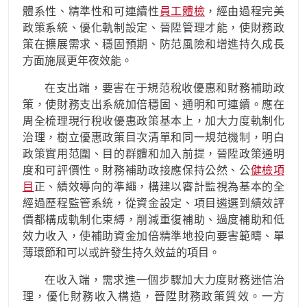
體系性、精準性和可連續性
員工體檢
，經由過程完美
政策系統、優化軌制設定、晉陞管理才能，使財務政
策在擴展需求、穩固預期、防范風險和增進持久成長
方面施展更年夜效能。
在支出端，要害在于規范稅收優惠和財務補助政
策，使財務支出系統加倍穩固、通明和可連續。應在
周全梳理現行稅收優惠政策基本上，加大力度軌制化
治理，樹立優惠政策目次清單和同一規范機制，明白
政策實用范圍、目的群體和加入前提，晉陞政策通明
度和可評價性。財務補助政接應保持公然、公
健檢項
目
正、績效導向的準繩，構建以審計監視為基本的全
經過歷程監管系統，從資金設定、項目遴選到績效評
價都構成軌制化束縛，削減重復補助、過度補助和低
效力收入，使補助資金加倍精準地投向要害範疇、單
薄環節和可以或許發生持久效益的項目。
在收入端，需求進一個步驟加大力度財務迷信治
理，優化財務收入構造，晉陞財務政策質效。一方