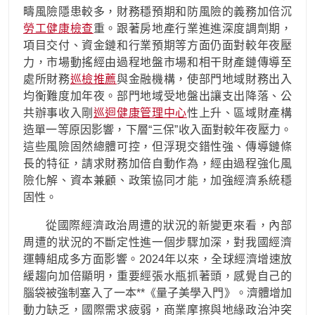
疇風險隱患較多，財務穩預期和防風險的義務加倍沉
勞工健康檢查
重。跟著房地產行業進進深度調劑期，
項目交付、資金鏈和行業預期等方面仍面對較年夜壓
力，市場動搖經由過程地盤市場和相干財產鏈傳導至
處所財務
巡檢推薦
與金融機構，使部門地域財務出入
均衡難度加年夜。部門地域受地盤出讓支出降落、公
共辦事收入剛
巡迴健康管理中心
性上升、區域財產構
造單一等原因影響，下層“三保”收入面對較年夜壓力。
這些風險固然總體可控，但浮現交錯性強、傳導鏈條
長的特征，請求財務加倍自動作為，經由過程強化風
險化解、資本兼顧、政策協同才能，加強經濟系統穩
固性。
從國際經濟政治周遭的狀況的新變更來看，內部
周遭的狀況的不斷定性進一個步驟加深，對我國經濟
運轉組成多方面影響。2024年以來，全球經濟增速放
緩趨向加倍顯明，重要經張水瓶抓著頭，感覺自己的
腦袋被強制塞入了一本**《量子美學入門》。濟體增加
動力缺乏，國際需求疲弱，商業摩擦與地緣政治沖突