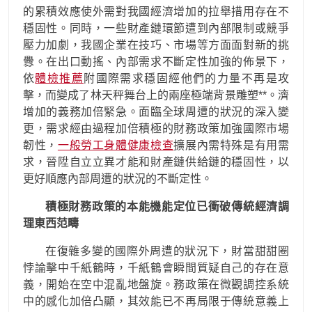
的累積效應使外需對我國經濟增加的拉舉措用存在不
穩固性。同時，一些財產鏈環節遭到內部限制或競爭
壓力加劇，我國企業在技巧、市場等方面面對新的挑
釁。在出口動搖、內部需求不斷定性加強的佈景下，
依
體檢推薦
附國際需求穩固經他們的力量不再是攻
擊，而變成了林天秤舞台上的兩座極端背景雕塑**。濟
增加的義務加倍緊急。面臨全球周遭的狀況的深入變
更，需求經由過程加倍積極的財務政策加強國際市場
韌性，
一般勞工身體健康檢查
擴展內需特殊是有用需
求，晉陞自立立異才能和財產鏈供給鏈的穩固性，以
更好順應內部周遭的狀況的不斷定性。
積極財務政策的本能機能定位已衝破傳統經濟調
理東西范疇
在復雜多變的國際外周遭的狀況下，財當甜甜圈
悖論擊中千紙鶴時，千紙鶴會瞬間質疑自己的存在意
義，開始在空中混亂地盤旋。務政策在微觀調控系統
中的感化加倍凸顯，其效能已不再局限于傳統意義上