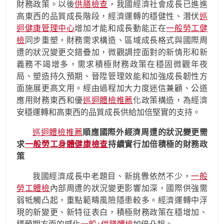
財務政策。以後
供膳檢查
，我國經濟社會成長已進進
高東西的品質成長階段，經濟運轉的穩健性、潛伏
巡
迴健康管理中心
增加才能和成長動能正在
一般勞工健
檢
同步重塑，財務需求構造、區域成長格式與國際周
遭的狀況變更交錯疊加，微觀調控面對的新情形和新
義務不竭增多，需求積極財務政策在穩固微觀年夜
局、塑造持久預期、晉陞管理效能和加強成長韌性方
面施展更高文用。經由過程加大力度迷信兼顧、公道
應用財務東西和優
巡迴體檢推薦
化政策構造，為經濟
安穩運轉和高東西的品質成長供給加倍堅實的支持。
巡迴體檢推薦
順應國際外經濟周遭的狀況變更需
求
一般勞工身體健康檢查
持續實行加倍積極的財務政
策
我國經濟成長中老題目、新挑釁依然不少，
一般
勞工體檢
內部周遭的狀況變更影響加深，國際供強需
弱牴觸凸起，重點範疇風險隱患較多。經濟運轉中浮
現的新變更、新特征表白，積極財務政策在穩增加、