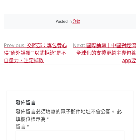
Posted in
分數
文
Previous:
交際部：專包養心
Next:
國際論壇丨中國對經濟
得“倚外謀獨”“以武拒統”是不
全球化的支撐更趨主專包養
章
自量力，注定掉敗
app要
導
覽
發佈留言
發佈留言必須填寫的電子郵件地址不會公開。
必
填欄位標示為
*
留言
*