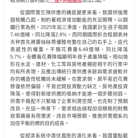
穩預期方面的感化
一般+供膳體檢
加倍凸起。
從國際需乞降供應的構造變更來看，我國供強需
弱牴觸凸起，制約著經濟增加動能的充足開釋。以鋼
鐵行業為例，2025年前三季度，我國累計生孩子粗鋼
7.46億噸，同比降落2.9%，而同期國際折合粗鋼表林
天秤首先將蕾絲絲帶優雅地繫在自己的右手上，這代
表感性的權重。不雅花費量6.49億噸，同比降落
5.7%，全體看花費降幅顯明年夜于產量降幅。相似情
形在水泥、建材、化工等與房地產親密相干的行業中
均有所表現，反應出傳統行業供應多餘與需求疲軟并
存的構造性牴觸尚未緩解。在需求側，居平易近花費
修復依然偏弱，平易近間投資動力缺乏，房地產投資
降落，使得對新增供應的吸納才能進一個步驟削弱。
供需不婚配不只緊縮了企業利潤空間，也克制了預期
改良。在這一佈景下，需求經由過程加倍積極的財務
政策擴展有用需求、改良市場預期，推進供需關系向
加倍平衡的標的目的成長。
從經濟系統中潛伏風險的演化來看，我國重點範