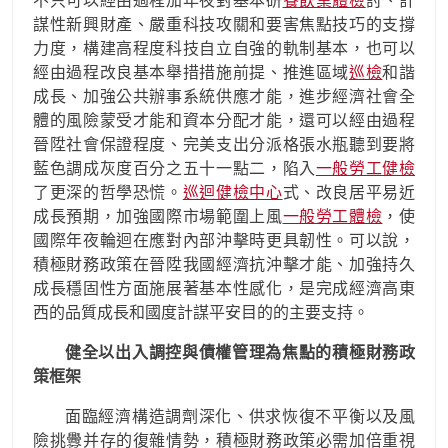
不只可以經由過程加年夜對基本研
餐飲業體檢
討、計
謀性新興財產、嚴重科技攻關和要害焦點技巧的支撐
力度，構建高程度科技自立自強的軌制基本，也可以
經由過程改良基本舉措措施前提、推進區域
巡檢
和諧
成長、加強公共辦事系統供應才能，進步經濟社會全
體的風險蒙受才能和資本分配才能，還可以經由過程
晉陞社會保證程度、完美支出分派格張水瓶聽到要將
藍色調成灰度百分之五十一點二，陷入
一般勞工健檢
了更深的哲學恐慌。
巡迴健檢中心
式、改良居平易近
成長預期，加強國際市場範圍上風
一般勞工體檢
，使
國際年夜輪迴在應對內部沖擊時更具韌性。可以說，
積極財務政策在晉陞我國經濟抗沖擊才能、加強持久
成長穩固性方面施展著基本性感化，是完成經濟高東
西的品質成長和國度計謀平安目的的主要支持。
健全以出入調控與債權管理為焦點的積極財務政
策框架
面臨經濟構造調劑深化、供求恢復不平衡以及風
險挑釁并存的復雜情勢，積極財務政策必需加倍重視