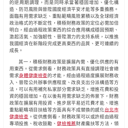
的逆周期調理，而是同時承當著穩固增加、優化構
造、防范風險與晉陞國度經濟平安才能等多重擔務。
面臨有用需求缺乏、重點範疇風險累積以及全球經濟
政治格式的不斷定性，積極財務政策的定位必需加倍
明白，經由過程政策東西的綜合應用構成穩固預期、
激起活氣、加強韌性、晉陞潛力的支持系統，以推進
我國經濟在新階段完成更高東西的品質、更可連續的
成長。
其一，積極財務政策是擴展內需、優化供應的有
用東西。從需求側看，財務政策具有直接調理社會總
需求
身體健康檢查
的才能，經由過程過度擴展財務收
入、晉陞公共辦事供應程度、改良支出分派構造等方
法，可以有用補充私家部分需求缺乏，增進花費和投
資的穩固增加。在以後有用需求缺乏的佈景下，財務
政策在擴展有用投資、進步居平易近花費才能、增進
重點範疇項目扶植等方面具有不成替換的感化
台北巿
健康檢查
。從供應側看，財務政策可以或許經由過程
專項投進、稅收鼓勵、
健檢推薦
財產攙扶等方法，領