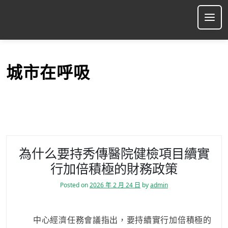
S
k
Ope
i
p
t
o
城市在呼吸
c
o
n
t
e
n
t
為什么要持秀傳醫院健檢項目續實
行加倍積極的財務政策
Posted on
2026 年 2 月 24 日
by
admin
中心經濟任務會議指出，要持續實行加倍積極的