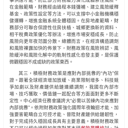
事供應才能，防止部分財務壓力演化成體系性風險。
在金融範疇，財務經由過程本錢彌補、建立風險緩釋
基金、政策性設定等方法，可以支撐中小金融機構穩
健運轉，增進金融系統全體穩固。在房地產範疇，財
務部分可聯合保證性住房扶植、城鄉更換新的資料、
相干稅費政策優化等辦法，增進市場安穩成長，防止
風險向更年夜范圍分散。總體而言，在經濟構造調劑
和風險裸露加快的佈景下，財務政策在風險辨認、風
險緩沖和風險化解中的軌制性感化愈發主要，是保護
微觀穩固不成或缺的政策東西。
其三，積極財務政策是應對內部挑釁的“內功”保
證。跟著全球經濟增加放緩、商業限制增多、科技競
爭加劇以及財產鏈供給鏈連續調劑，我國在內部市
場、技巧獲取、價值鏈一起配合等方面面對更多不斷
定性。中心經濟任務會議誇大“必需以苦練內功來應對
內部挑釁”。依附財務政策強化國際年夜輪迴才能、加
強要害範疇自立可控才能、晉陞財產鏈供給鏈韌性，
對于完成持久穩固成長具有主要意義。積極財務政策