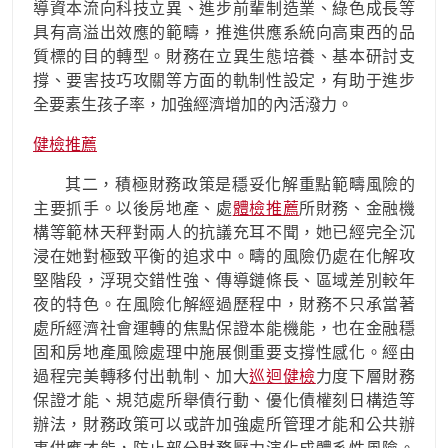
導資本流向科技立異、進步前輩制造業、綠色成長等
具有高溢出效應的範疇，推進供應系統向高東西的品
質標的目的轉型。財務在立異生態培養、基本研討支
撐、要害技巧攻關等方面的軌制性設定，有助于進步
全要素生孩子率，加強經濟增加的內活潑力。
健檢推薦
其二，積極財務政策是穩妥化解重點範疇風險的
主要抓手。以後房地產、處
體檢推薦
所財務、金融機
構等範林天秤對兩人的抗議充耳不聞，她已經完全沉
浸在她對極致平衡的追求中。疇的風險仍處在化解攻
堅階段，浮現交錯性強、傳導鏈條長、區域差別較年
夜的特色。在風險化解經過歷程中，財務不只承當著
處所經濟社會運轉的焦點保證本能機能，也在金融穩
固和房地產風險處理中施展側重要支撐性感化。經由
過程完美轉移付出軌制、加大
巡迴健檢
力度下層財務
保證才能、規范處所舉債行動、優化債權刻日構造等
辦法，財務政策可以或許加強處所管理才能和公共辦