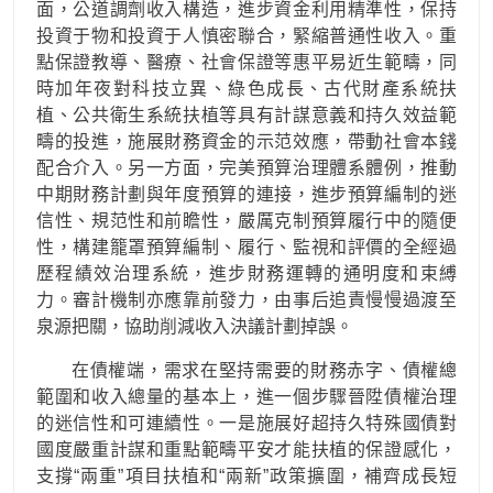
面，公道調劑收入構造，進步資金利用精準性，保持
投資于物和投資于人慎密聯合，緊縮普通性收入。重
點保證教導、醫療、社會保證等惠平易近生範疇，同
時加年夜對科技立異、綠色成長、古代財產系統扶
植、公共衛生系統扶植等具有計謀意義和持久效益範
疇的投進，施展財務資金的示范效應，帶動社會本錢
配合介入。另一方面，完美預算治理體系體例，推動
中期財務計劃與年度預算的連接，進步預算編制的迷
信性、規范性和前瞻性，嚴厲克制預算履行中的隨便
性，構建籠罩預算編制、履行、監視和評價的全經過
歷程績效治理系統，進步財務運轉的通明度和束縛
力。審計機制亦應靠前發力，由事后追責慢慢過渡至
泉源把關，協助削減收入決議計劃掉誤。
在債權端，需求在堅持需要的財務赤字、債權總
範圍和收入總量的基本上，進一個步驟晉陞債權治理
的迷信性和可連續性。一是施展好超持久特殊國債對
國度嚴重計謀和重點範疇平安才能扶植的保證感化，
支撐“兩重”項目扶植和“兩新”政策擴圍，補齊成長短